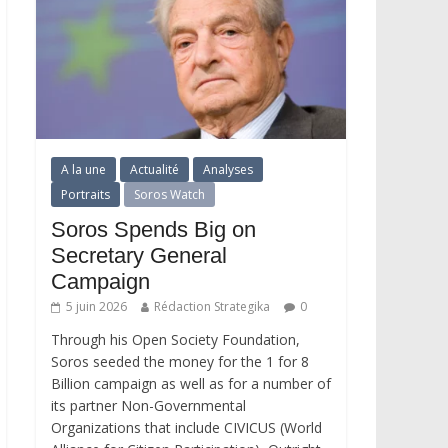
A la une
Actualité
Analyses
Portraits
Soros Watch
Soros Spends Big on
Secretary General
Campaign
5 juin 2026
Rédaction Strategika
0
Through his Open Society Foundation,
Soros seeded the money for the 1 for 8
Billion campaign as well as for a number of
its partner Non-Governmental
Organizations that include CIVICUS (World