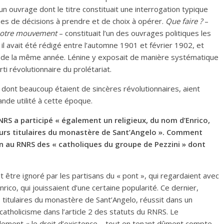
 un ouvrage dont le titre constituait une interrogation typique
es de décisions à prendre et de choix à opérer.
Que faire ?
–
notre mouvement
– constituait l’un des ouvrages politiques les
 il avait été rédigé entre l’automne 1901 et février 1902, et
rs de la même année. Lénine y exposait de manière systématique
rti révolutionnaire du prolétariat.
, dont beaucoup étaient de sincères révolutionnaires, aient
ande utilité à cette époque.
NRS a participé « également un religieux, du nom d’Enrico,
urs titulaires du monastère de Sant’Angelo ». Comment
on au RNRS des « catholiques du groupe de Pezzini » dont
ait être ignoré par les partisans du « pont », qui regardaient avec
rico, qui jouissaient d’une certaine popularité. Ce dernier,
titulaires du monastère de Sant’Angelo, réussit dans un
atholicisme dans l’article 2 des statuts du RNRS. Le
llement « le droit d’existence – tout en tenant dûment compte