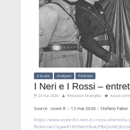
A la une
Analyses
Portraits
I Neri e I Rossi – entr
23 mai 2026
Rédaction Strategika
Aucun comm
Source : voxnr.fr – 12 mai 2026 – Stefano Fabei
https://www.voxnr.fr/i-neri-e-i-rossi-intervista
fbclid=IwY2xjawR1RONleHRuA2FlbQIxMQBzc