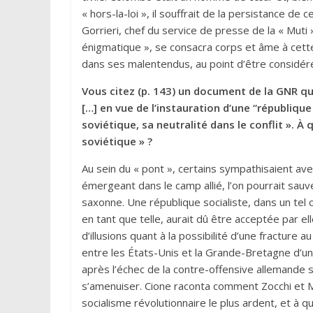
« hors-la-loi », il souffrait de la persistance de c
Gorrieri, chef du service de presse de la « Muti
énigmatique », se consacra corps et âme à cette
dans ses malentendus, au point d’être considéré
Vous citez (p. 143) un document de la GNR qui
[…] en vue de l’instauration d’une “républiqu
soviétique, sa neutralité dans le conflit ». À
soviétique » ?
Au sein du « pont », certains sympathisaient av
émergeant dans le camp allié, l’on pourrait sauve
saxonne. Une république socialiste, dans un tel 
en tant que telle, aurait dû être acceptée par el
d’illusions quant à la possibilité d’une fracture
entre les États-Unis et la Grande-Bretagne d’un
après l’échec de la contre-offensive allemande su
s’amenuiser. Cione raconta comment Zocchi et Mus
socialisme révolutionnaire le plus ardent, et à qu