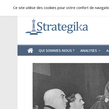
Skip
samedi, août 8, 2026
Ce site utilise des cookies pour votre confort de navigati
to
content
Strategika
Expertise
et
Analyses
géostratégiques
QUI SOMMES-NOUS ?
ANALYSES
A