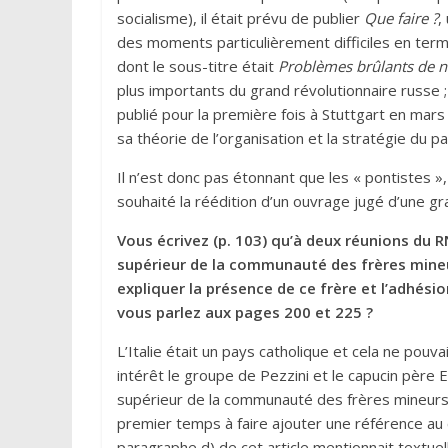
socialisme), il était prévu de publier
Que faire ?
,
des moments particulièrement difficiles en term
dont le sous-titre était
Problèmes brûlants de 
plus importants du grand révolutionnaire russe ;
publié pour la première fois à Stuttgart en ma
sa théorie de l’organisation et la stratégie du pa
Il n’est donc pas étonnant que les « pontistes »
souhaité la réédition d’un ouvrage jugé d’une gr
Vous écrivez (p. 103) qu’à deux réunions du R
supérieur de la communauté des frères mine
expliquer la présence de ce frère et l’adhési
vous parlez aux pages 200 et 225 ?
L’Italie était un pays catholique et cela ne pouv
intérêt le groupe de Pezzini et le capucin père En
supérieur de la communauté des frères mineurs 
premier temps à faire ajouter une référence au c
paragraphe d) de cet article mentionnait textue