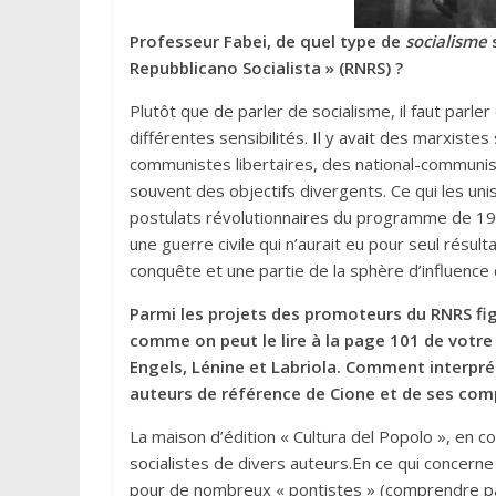
Professeur Fabei, de quel type de
socialisme
s
Repubblicano Socialista » (RNRS) ?
Plutôt que de parler de socialisme, il faut parl
différentes sensibilités. Il y avait des marxistes
communistes libertaires, des national-communist
souvent des objectifs divergents. Ce qui les uniss
postulats révolutionnaires du programme de 1919
une guerre civile qui n’aurait eu pour seul résult
conquête et une partie de la sphère d’influence
Parmi les projets des promoteurs du RNRS figu
comme on peut le lire à la page 101 de votre 
Engels, Lénine et Labriola. Comment interpré
auteurs de référence de Cione et de ses co
La maison d’édition « Cultura del Popolo », en c
socialistes de divers auteurs.En ce qui concerne
pour de nombreux « pontistes » (comprendre par