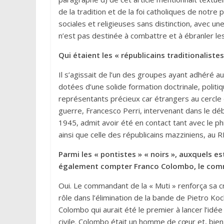
de la tradition et de la foi catholiques de notre
sociales et religieuses sans distinction, avec u
n’est pas destinée à combattre et à ébranler le
Qui étaient les « républicains traditionaliste
Il s’agissait de l’un des groupes ayant adhéré 
dotées d’une solide formation doctrinale, politiqu
représentants précieux car étrangers au cercle d
guerre, Francesco Perri, intervenant dans le déb
1945, admit avoir été en contact tant avec le ph
ainsi que celle des républicains mazziniens, au 
Parmi les « pontistes » « noirs », auxquels e
également compter Franco Colombo, le comm
Oui. Le commandant de la « Muti » renforça sa cr
rôle dans l’élimination de la bande de Pietro Ko
Colombo qui aurait été le premier à lancer l’idée 
civile. Colombo était un homme de cœur et, bien 