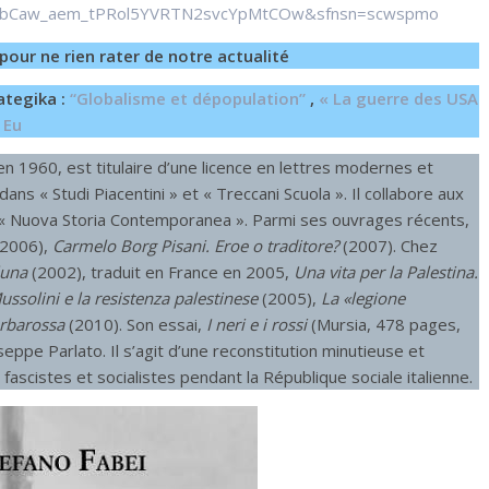
QobCaw_aem_tPRol5YVRTN2svcYpMtCOw&sfnsn=scwspmo
pour ne rien rater de notre actualité
ategika :
“Globalisme et dépopulation”
,
« La guerre des USA
 Eu
n 1960, est titulaire d’une licence en lettres modernes et
ns « Studi Piacentini » et « Treccani Scuola ». Il collabore aux
 et « Nuova Storia Contemporanea ». Parmi ses ouvrages récents,
(2006),
Carmelo Borg Pisani. Eroe o traditore?
(2007). Chez
luna
(2002), traduit en France en 2005,
Una vita per la Palestina.
ussolini e la resistenza palestinese
(2005),
La «legione
rbarossa
(2010). Son essai,
I neri e i rossi
(Mursia, 478 pages,
ppe Parlato. Il s’agit d’une reconstitution minutieuse et
fascistes et socialistes pendant la République sociale italienne.