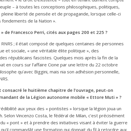
 peuple – à toutes les conceptions philosophiques, politiques,
ne pleine liberté de pensée et de propagande, lorsque celle-ci
s fondements de la Nation ».
s » de Francesco Perri, cités aux pages 200 et 225 ?
au RNRS ; il était composé de quelques centaines de personnes
e et sociale, « une véritable élite politique », des
es républicains fascistes. Quelques mois après la fin de la
at en cours sur l’affaire Cione par une lettre du 22 octobre
ilosophe qu’avec Biggini, mais nia son adhésion personnelle,
RNRS.
st consacré le huitième chapitre de l’ouvrage, peut-on
andant de la Légion autonome mobile « Ettore Muti » ?
édibilité aux yeux des « pontistes » lorsque la légion joua un
ch. Selon Vincenzo Costa, le fédéral de Milan, c’est précisément
du « pont » et à prendre des initiatives visant à éviter la guerre
qu’il commandât une formation qui donnait du fil à retordre aux