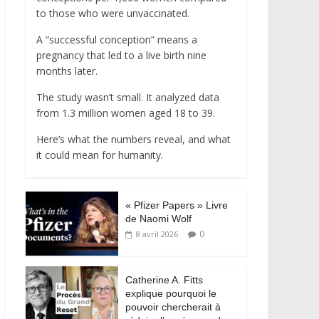
to those who were unvaccinated.
A “successful conception” means a
pregnancy that led to a live birth nine
months later.
The study wasn’t small. It analyzed data
from 1.3 million women aged 18 to 39.
Here’s what the numbers reveal, and what
it could mean for humanity.
« Pfizer Papers » Livre
de Naomi Wolf
0
8 avril 2026
Catherine A. Fitts
explique pourquoi le
pouvoir chercherait à