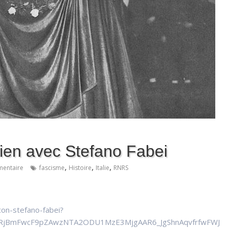
etien avec Stefano Fabei
,
,
,
entaire
fascisme
Histoire
Italie
RNRS
-con-stefano-fabei?
nRjBmFwcF9pZAwzNTA2ODU1MzE3MjgAAR6_JgShnAqvfrfwFWJ