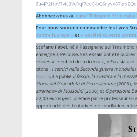
Zu4JP2HoV7viL8VcRqf7eeC-bQSnyvV87zrxZ
Abonnez-vous au
canal Telegram Strategika
Pour nous soutenir commandez les livres Str
contre l’Europe »
et
« Société ouverte contre
Stefano Fabei
, né à Passignano sul Trasimeno e
enseigne à Pérouse. Ses essais ont été publiés da
revues « I sentieri della ricerca », « Eurasia »
citons :
I cetnici nella Seconda guerra mondiale
Mursia
, il a publié
Il fascio, la svastica e la mezza
Storia del Gran Mufti di Gerusalemme
(2003),
M
straniera» di Mussolini
(2008) et
Operazione Ba
22,00 euros),est préfacé par le professeur Giuse
approfondie des tentatives de conciliation entre 