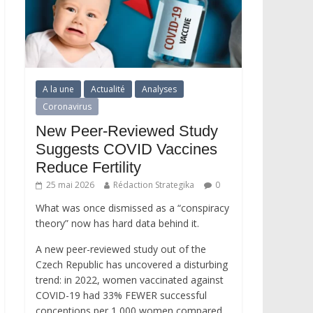
A la une
Actualité
Analyses
Coronavirus
New Peer-Reviewed Study
Suggests COVID Vaccines
Reduce Fertility
25 mai 2026
Rédaction Strategika
0
What was once dismissed as a “conspiracy
theory” now has hard data behind it.
A new peer-reviewed study out of the
Czech Republic has uncovered a disturbing
trend: in 2022, women vaccinated against
COVID-19 had 33% FEWER successful
conceptions per 1,000 women compared