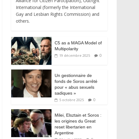
Alliance for Citizen Participation), Outright
International (formerly the International
Gay and Lesbian Rights Commission) and
others.
C5 as a MAGA Model of
Multipolarity
0
19 décembre 2025
Un gestionnaire de
fonds de Soros arrêté
pour « abus sexuels
sadiques »
0
5 octobre 2025
Milei, Elsztain et Soros :
les origines du Great
reset libertarien en
Argentine