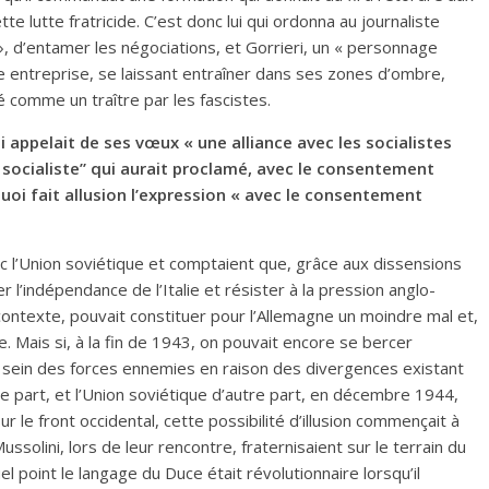
ette lutte fratricide. C’est donc lui qui ordonna au journaliste
 », d’entamer les négociations, et Gorrieri, un « personnage
 entreprise, se laissant entraîner dans ses zones d’ombre,
 comme un traître par les fascistes.
 appelait de ses vœux « une alliance avec les socialistes
e socialiste” qui aurait proclamé, avec le consentement
 quoi fait allusion l’expression « avec le consentement
ec l’Union soviétique et comptaient que, grâce aux dissensions
r l’indépendance de l’Italie et résister à la pression anglo-
contexte, pouvait constituer pour l’Allemagne un moindre mal et,
le. Mais si, à la fin de 1943, on pouvait encore se bercer
 au sein des forces ennemies en raison des divergences existant
e part, et l’Union soviétique d’autre part, en décembre 1944,
r le front occidental, cette possibilité d’illusion commençait à
solini, lors de leur rencontre, fraternisaient sur le terrain du
el point le langage du Duce était révolutionnaire lorsqu’il