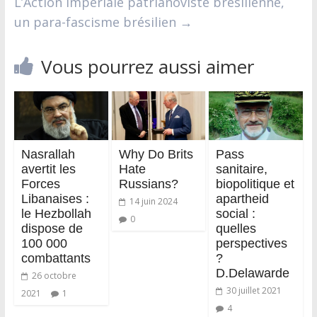
L’Action impériale patrianoviste brésilienne,
un para-fascisme brésilien
→
Vous pourrez aussi aimer
Nasrallah
Why Do Brits
Pass
avertit les
Hate
sanitaire,
Forces
Russians?
biopolitique et
Libanaises :
apartheid
14 juin 2024
le Hezbollah
social :
0
dispose de
quelles
100 000
perspectives
combattants
?
D.Delawarde
26 octobre
30 juillet 2021
2021
1
4