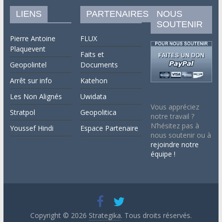
LIENS
PARTENAIRES
NOUS
SOUTENIR
Pierre Antoine
FLUX
Plaquevent
Faits et
Geopolintel
Documents
Arrêt sur info
Katehon
Les Non Alignés
Uwidata
Vous appréciez
Stratpol
Geopolitica
notre travail ?
N’hésitez pas à
Youssef Hindi
Espace Partenaire
nous soutenir ou à
rejoindre notre
équipe !
Copyright © 2026
Strategika
. Tous droits réservés.