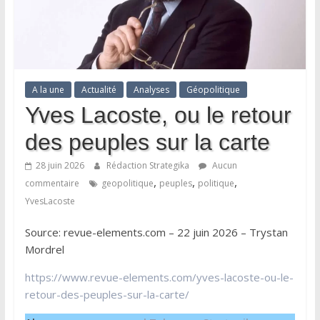
A la une
Actualité
Analyses
Géopolitique
Yves Lacoste, ou le retour
des peuples sur la carte
28 juin 2026
Rédaction Strategika
Aucun
,
,
,
commentaire
geopolitique
peuples
politique
YvesLacoste
Source: revue-elements.com – 22 juin 2026 – Trystan
Mordrel
https://www.revue-elements.com/yves-lacoste-ou-le-
retour-des-peuples-sur-la-carte/