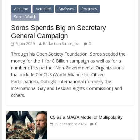
A la une
Actualité
Analyses
Portraits
Soros Watch
Soros Spends Big on Secretary
General Campaign
5 juin 2026
Rédaction Strategika
0
Through his Open Society Foundation, Soros seeded the
money for the 1 for 8 Billion campaign as well as for a
number of its partner Non-Governmental Organizations
that include CIVICUS (World Alliance for Citizen
Participation), Outright International (formerly the
International Gay and Lesbian Rights Commission) and
others.
C5 as a MAGA Model of Multipolarity
0
19 décembre 2025