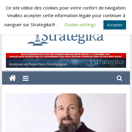
Skip
Ce site utilise des cookies pour votre confort de navigation.
vendredi, août 7, 2026
to
Veuillez accepter cette information légale pour continuer à
content
naviguer sur Strategika.fr .
Cookie settings
Accepter
Strategika
Expertise
et
Analyses
géostratégiques