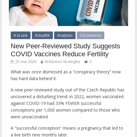
A la une
Actualité
Analyses
Coronavirus
New Peer-Reviewed Study Suggests
COVID Vaccines Reduce Fertility
25 mai 2026
Rédaction Strategika
0
What was once dismissed as a “conspiracy theory” now
has hard data behind it.
A new peer-reviewed study out of the Czech Republic has
uncovered a disturbing trend: in 2022, women vaccinated
against COVID-19 had 33% FEWER successful
conceptions per 1,000 women compared to those who
were unvaccinated.
A “successful conception” means a pregnancy that led to
a live birth nine months later.