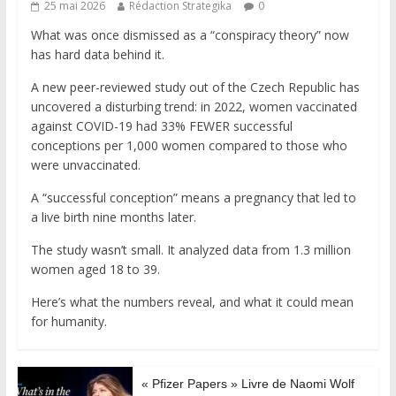
25 mai 2026
Rédaction Strategika
0
What was once dismissed as a “conspiracy theory” now
has hard data behind it.
A new peer-reviewed study out of the Czech Republic has
uncovered a disturbing trend: in 2022, women vaccinated
against COVID-19 had 33% FEWER successful
conceptions per 1,000 women compared to those who
were unvaccinated.
A “successful conception” means a pregnancy that led to
a live birth nine months later.
The study wasn’t small. It analyzed data from 1.3 million
women aged 18 to 39.
Here’s what the numbers reveal, and what it could mean
for humanity.
« Pfizer Papers » Livre de Naomi Wolf