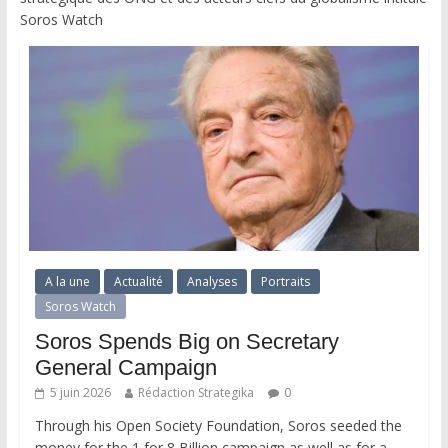
Soros Watch
A la une
Actualité
Analyses
Portraits
Soros Watch
Soros Spends Big on Secretary
General Campaign
5 juin 2026
Rédaction Strategika
0
Through his Open Society Foundation, Soros seeded the
money for the 1 for 8 Billion campaign as well as for a