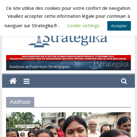
Skip
Ce site utilise des cookies pour votre confort de navigation.
samedi, août 8, 2026
to
Veuillez accepter cette information légale pour continuer à
content
naviguer sur Strategika.fr .
Cookie settings
Accepter
Strategika
Expertise
et
Analyses
géostratégiques
Aadhaar