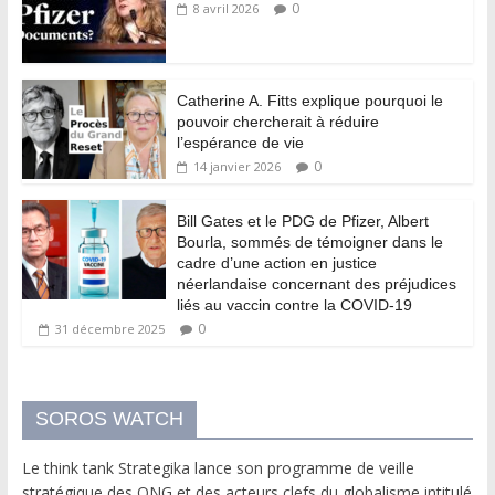
0
8 avril 2026
Catherine A. Fitts explique pourquoi le
pouvoir chercherait à réduire
l’espérance de vie
0
14 janvier 2026
Bill Gates et le PDG de Pfizer, Albert
Bourla, sommés de témoigner dans le
cadre d’une action en justice
néerlandaise concernant des préjudices
liés au vaccin contre la COVID-19
0
31 décembre 2025
SOROS WATCH
Le think tank Strategika lance son programme de veille
stratégique des ONG et des acteurs clefs du globalisme intitulé