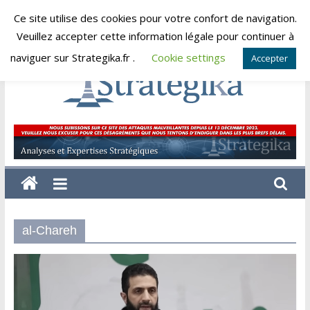
Skip
Ce site utilise des cookies pour votre confort de navigation.
vendredi, août 7, 2026
to
Veuillez accepter cette information légale pour continuer à
content
naviguer sur Strategika.fr .
Cookie settings
Accepter
Strategika
Expertise
et
Analyses
géostratégiques
al-Chareh