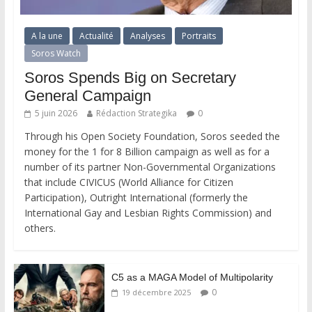
A la une
Actualité
Analyses
Portraits
Soros Watch
Soros Spends Big on Secretary
General Campaign
5 juin 2026
Rédaction Strategika
0
Through his Open Society Foundation, Soros seeded the
money for the 1 for 8 Billion campaign as well as for a
number of its partner Non-Governmental Organizations
that include CIVICUS (World Alliance for Citizen
Participation), Outright International (formerly the
International Gay and Lesbian Rights Commission) and
others.
C5 as a MAGA Model of Multipolarity
0
19 décembre 2025