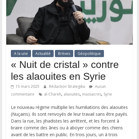
A la une
Actualité
Brèves
Géopolitique
« Nuit de cristal » contre
les alaouites en Syrie
15 mars 2025
Rédaction Strategika
Aucun
,
,
,
commentaire
al-Chareh
alaouites
massacres
Syrie
Le nouveau régime multiplie les humiliations des alaouites
(Nuçairis). Ils sont renvoyés de leur travail sans être payés.
Dans la rue, les jihadistes les arrêtent, et les forcent à
braire comme des ânes ou à aboyer comme des chiens
avant de les battre en public. En trois jours, un à trois