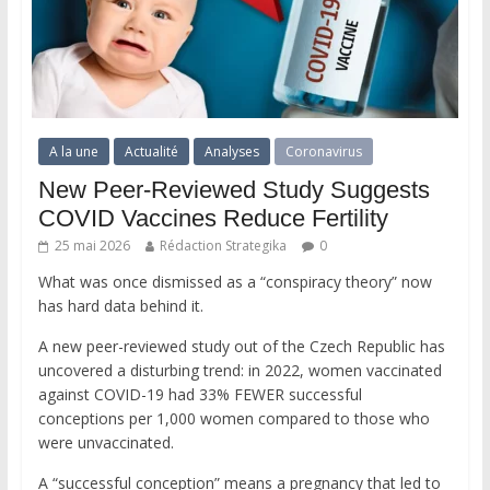
A la une
Actualité
Analyses
Coronavirus
New Peer-Reviewed Study Suggests
COVID Vaccines Reduce Fertility
25 mai 2026
Rédaction Strategika
0
What was once dismissed as a “conspiracy theory” now
has hard data behind it.
A new peer-reviewed study out of the Czech Republic has
uncovered a disturbing trend: in 2022, women vaccinated
against COVID-19 had 33% FEWER successful
conceptions per 1,000 women compared to those who
were unvaccinated.
A “successful conception” means a pregnancy that led to