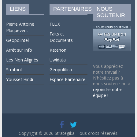
LIENS
PARTENAIRES
NOUS
SOUTENIR
Pierre Antoine
FLUX
Plaquevent
Faits et
Geopolintel
Documents
Arrêt sur info
Katehon
Les Non Alignés
Uwidata
Vous appréciez
Stratpol
Geopolitica
notre travail ?
N’hésitez pas à
Youssef Hindi
Espace Partenaire
nous soutenir ou à
rejoindre notre
équipe !
Copyright © 2026
Strategika
. Tous droits réservés.