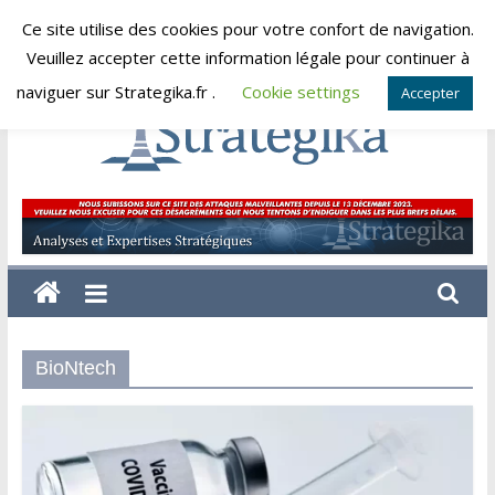
Skip
Ce site utilise des cookies pour votre confort de navigation.
jeudi, août 6, 2026
to
Veuillez accepter cette information légale pour continuer à
content
naviguer sur Strategika.fr .
Cookie settings
Accepter
Strategika
Expertise
et
Analyses
géostratégiques
BioNtech