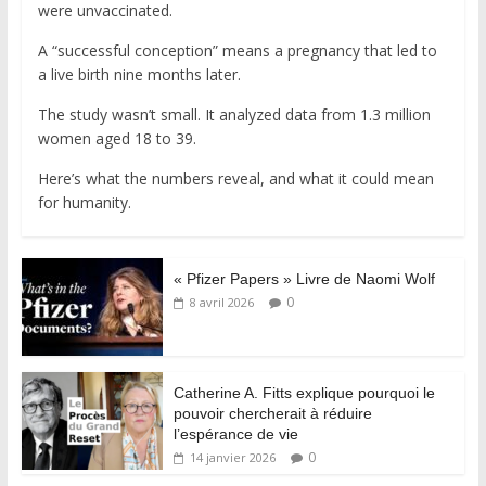
were unvaccinated.
A “successful conception” means a pregnancy that led to
a live birth nine months later.
The study wasn’t small. It analyzed data from 1.3 million
women aged 18 to 39.
Here’s what the numbers reveal, and what it could mean
for humanity.
« Pfizer Papers » Livre de Naomi Wolf
0
8 avril 2026
Catherine A. Fitts explique pourquoi le
pouvoir chercherait à réduire
l’espérance de vie
0
14 janvier 2026