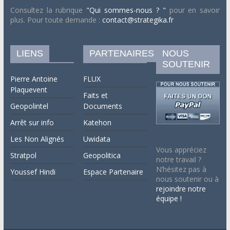
Consultez la rubrique
"Qui sommes-nous ? "
pour en savoir
plus. Pour toute demande :
contact@strategika.fr
LIENS
PARTENAIRES
NOUS
SOUTENIR
Pierre Antoine
FLUX
Plaquevent
Faits et
Geopolintel
Documents
Arrêt sur info
Katehon
Les Non Alignés
Uwidata
Vous appréciez
Stratpol
Geopolitica
notre travail ?
N’hésitez pas à
Youssef Hindi
Espace Partenaire
nous soutenir ou à
rejoindre notre
équipe !