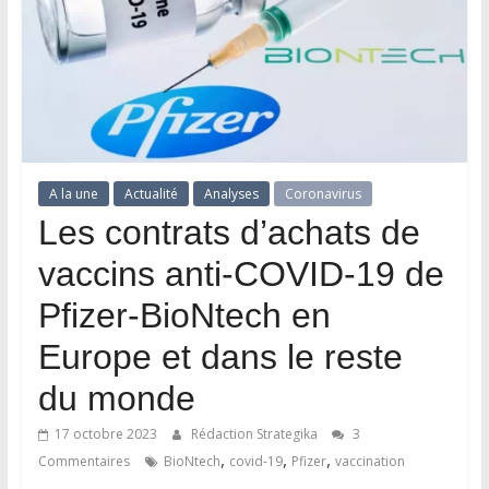
A la une
Actualité
Analyses
Coronavirus
Les contrats d’achats de
vaccins anti-COVID-19 de
Pfizer-BioNtech en
Europe et dans le reste
du monde
17 octobre 2023
Rédaction Strategika
3
,
,
,
Commentaires
BioNtech
covid-19
Pfizer
vaccination