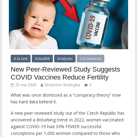
A la une
Actualité
Analyses
Coronavirus
New Peer-Reviewed Study Suggests
COVID Vaccines Reduce Fertility
25 mai 2026
Rédaction Strategika
0
What was once dismissed as a “conspiracy theory” now
has hard data behind it.
A new peer-reviewed study out of the Czech Republic has
uncovered a disturbing trend: in 2022, women vaccinated
against COVID-19 had 33% FEWER successful
conceptions per 1,000 women compared to those who