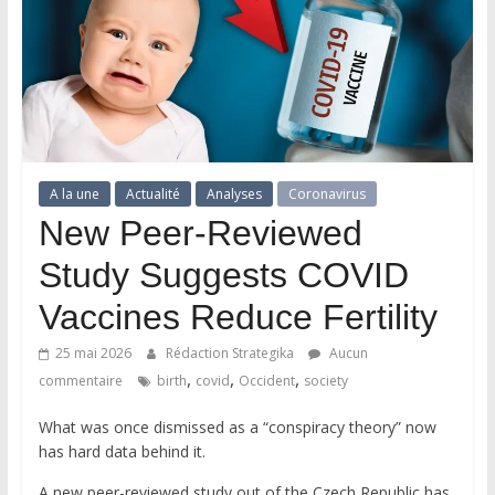
A la une
Actualité
Analyses
Coronavirus
New Peer-Reviewed
Study Suggests COVID
Vaccines Reduce Fertility
25 mai 2026
Rédaction Strategika
Aucun
,
,
,
commentaire
birth
covid
Occident
society
What was once dismissed as a “conspiracy theory” now
has hard data behind it.
A new peer-reviewed study out of the Czech Republic has