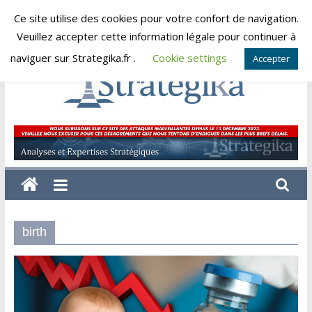
Skip
Ce site utilise des cookies pour votre confort de navigation.
vendredi, août 7, 2026
to
Veuillez accepter cette information légale pour continuer à
content
naviguer sur Strategika.fr .
Cookie settings
Accepter
Strategika
Expertise
et
Analyses
géostratégiques
birth