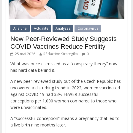
A la une
Actualité
Analyses
Coronavirus
New Peer-Reviewed Study Suggests
COVID Vaccines Reduce Fertility
25 mai 2026
Rédaction Strategika
0
What was once dismissed as a “conspiracy theory” now
has hard data behind it.
A new peer-reviewed study out of the Czech Republic has
uncovered a disturbing trend: in 2022, women vaccinated
against COVID-19 had 33% FEWER successful
conceptions per 1,000 women compared to those who
were unvaccinated.
A “successful conception” means a pregnancy that led to
a live birth nine months later.