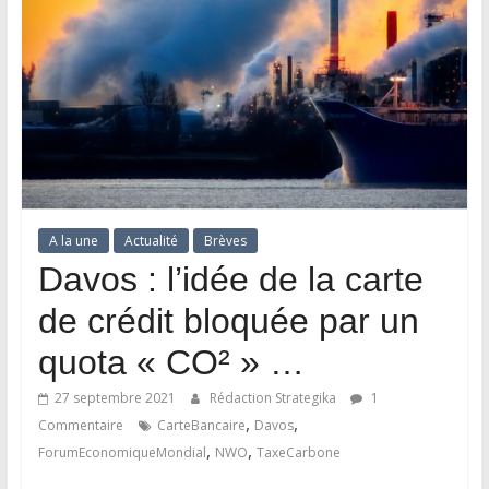
A la une
Actualité
Brèves
Davos : l’idée de la carte
de crédit bloquée par un
quota « CO² » …
27 septembre 2021
Rédaction Strategika
1
,
,
Commentaire
CarteBancaire
Davos
,
,
ForumEconomiqueMondial
NWO
TaxeCarbone