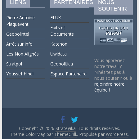
LIENS
PARTENAIRES
NOUS
SOUTENIR
Pierre Antoine
FLUX
Plaquevent
Faits et
Geopolintel
Documents
Arrêt sur info
Katehon
Les Non Alignés
Uwidata
Vous appréciez
Stratpol
Geopolitica
notre travail ?
N’hésitez pas à
Youssef Hindi
Espace Partenaire
nous soutenir ou à
rejoindre notre
équipe !
Copyright © 2026
Strategika
. Tous droits réservés.
Theme ColorMag par
ThemeGrill.
. Propulsé par
WordPress
.