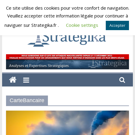
Skip
Ce site utilise des cookies pour votre confort de navigation.
vendredi, août 7, 2026
to
Veuillez accepter cette information légale pour continuer à
content
naviguer sur Strategika.fr .
Cookie settings
Accepter
Strategika
Expertise
et
Analyses
géostratégiques
CarteBancaire