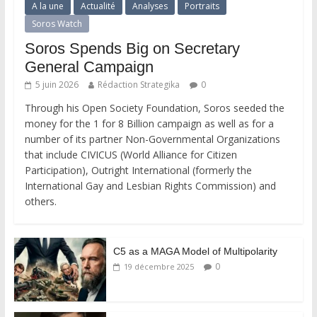
A la une
Actualité
Analyses
Portraits
Soros Watch
Soros Spends Big on Secretary
General Campaign
5 juin 2026
Rédaction Strategika
0
Through his Open Society Foundation, Soros seeded the
money for the 1 for 8 Billion campaign as well as for a
number of its partner Non-Governmental Organizations
that include CIVICUS (World Alliance for Citizen
Participation), Outright International (formerly the
International Gay and Lesbian Rights Commission) and
others.
C5 as a MAGA Model of Multipolarity
0
19 décembre 2025