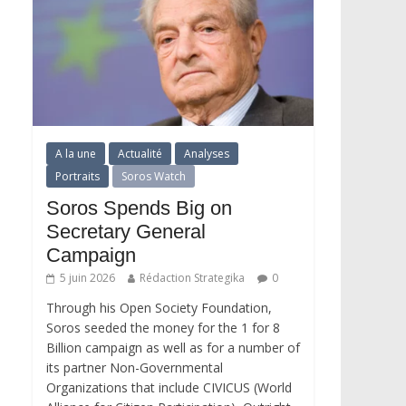
A la une
Actualité
Analyses
Portraits
Soros Watch
Soros Spends Big on
Secretary General
Campaign
5 juin 2026
Rédaction Strategika
0
Through his Open Society Foundation,
Soros seeded the money for the 1 for 8
Billion campaign as well as for a number of
its partner Non-Governmental
Organizations that include CIVICUS (World