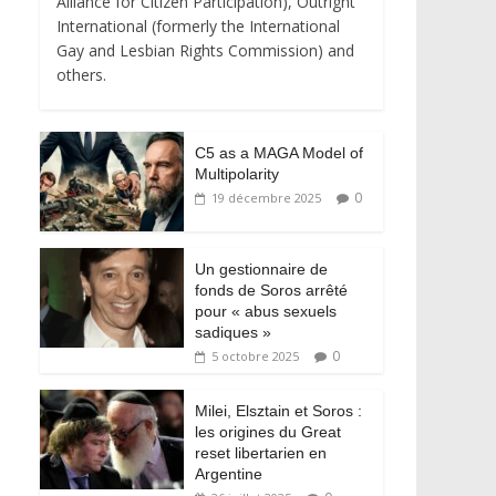
Alliance for Citizen Participation), Outright
International (formerly the International
Gay and Lesbian Rights Commission) and
others.
C5 as a MAGA Model of
Multipolarity
0
19 décembre 2025
Un gestionnaire de
fonds de Soros arrêté
pour « abus sexuels
sadiques »
0
5 octobre 2025
Milei, Elsztain et Soros :
les origines du Great
reset libertarien en
Argentine