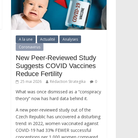
A la une
Actualité
Analyses
Coronavirus
New Peer-Reviewed Study
Suggests COVID Vaccines
Reduce Fertility
25 mai 2026
Rédaction Strategika
0
What was once dismissed as a “conspiracy
theory” now has hard data behind it.
A new peer-reviewed study out of the
Czech Republic has uncovered a disturbing
trend: in 2022, women vaccinated against
COVID-19 had 33% FEWER successful
conceptions per 1,000 women compared