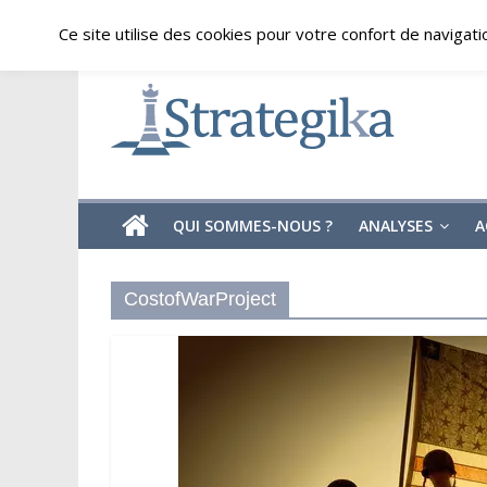
Skip
jeudi, août 6, 2026
Ce site utilise des cookies pour votre confort de navigati
to
content
Strategika
Expertise
et
Analyses
géostratégiques
QUI SOMMES-NOUS ?
ANALYSES
A
CostofWarProject