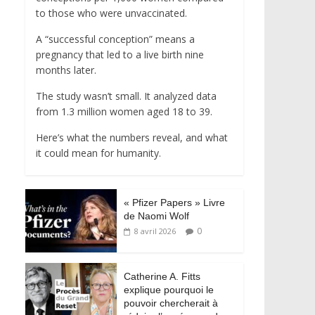
to those who were unvaccinated.
A “successful conception” means a
pregnancy that led to a live birth nine
months later.
The study wasn’t small. It analyzed data
from 1.3 million women aged 18 to 39.
Here’s what the numbers reveal, and what
it could mean for humanity.
« Pfizer Papers » Livre
de Naomi Wolf
0
8 avril 2026
Catherine A. Fitts
explique pourquoi le
pouvoir chercherait à