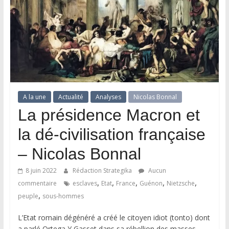
A la une
Actualité
Analyses
Nicolas Bonnal
La présidence Macron et
la dé-civilisation française
– Nicolas Bonnal
8 juin 2022
Rédaction Strategika
Aucun
,
,
,
,
,
commentaire
esclaves
Etat
France
Guénon
Nietzsche
,
peuple
sous-hommes
L’Etat romain dégénéré a créé le citoyen idiot (tonto) dont
a parlé Ortega Y Gasset dans sa rébellion des masses.