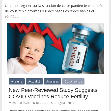
Un point régulier sur la situation de cette pandémie virale afin
de vous tenir informés sur des bases chiffrées fiables et
vérifiées.
A la une
Actualité
Analyses
Coronavirus
New Peer-Reviewed Study Suggests
COVID Vaccines Reduce Fertility
25 mai 2026
Rédaction Strategika
0
What was once dismissed as a “conspiracy theory” now