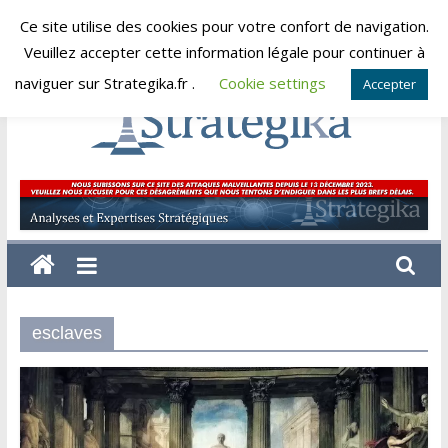
Skip
Ce site utilise des cookies pour votre confort de navigation.
samedi, août 8, 2026
to
Veuillez accepter cette information légale pour continuer à
content
naviguer sur Strategika.fr .
Cookie settings
Accepter
Strategika
Expertise
et
Analyses
géostratégiques
esclaves