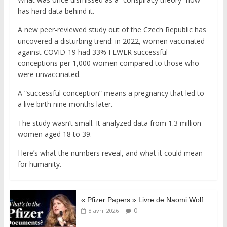
has hard data behind it.
A new peer-reviewed study out of the Czech Republic has
uncovered a disturbing trend: in 2022, women vaccinated
against COVID-19 had 33% FEWER successful
conceptions per 1,000 women compared to those who
were unvaccinated.
A “successful conception” means a pregnancy that led to
a live birth nine months later.
The study wasn’t small. It analyzed data from 1.3 million
women aged 18 to 39.
Here’s what the numbers reveal, and what it could mean
for humanity.
« Pfizer Papers » Livre de Naomi Wolf
0
8 avril 2026