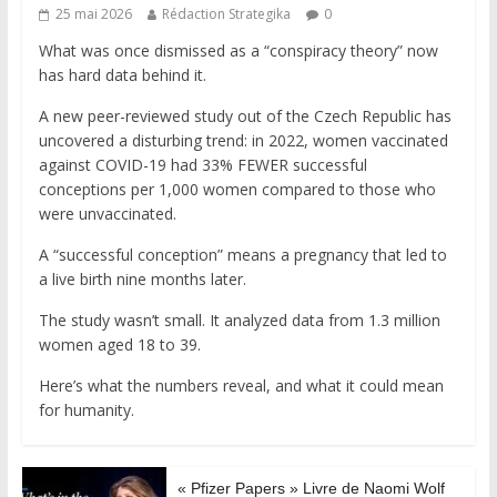
25 mai 2026
Rédaction Strategika
0
What was once dismissed as a “conspiracy theory” now
has hard data behind it.
A new peer-reviewed study out of the Czech Republic has
uncovered a disturbing trend: in 2022, women vaccinated
against COVID-19 had 33% FEWER successful
conceptions per 1,000 women compared to those who
were unvaccinated.
A “successful conception” means a pregnancy that led to
a live birth nine months later.
The study wasn’t small. It analyzed data from 1.3 million
women aged 18 to 39.
Here’s what the numbers reveal, and what it could mean
for humanity.
« Pfizer Papers » Livre de Naomi Wolf