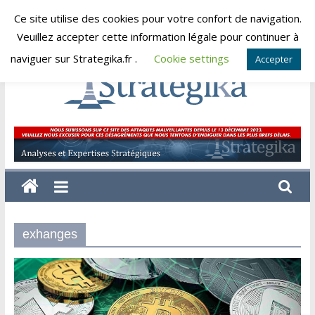
Skip
Ce site utilise des cookies pour votre confort de navigation.
jeudi, août 6, 2026
to
Veuillez accepter cette information légale pour continuer à
content
naviguer sur Strategika.fr .
Cookie settings
Accepter
Strategika
Expertise
et
Analyses
géostratégiques
exhanges