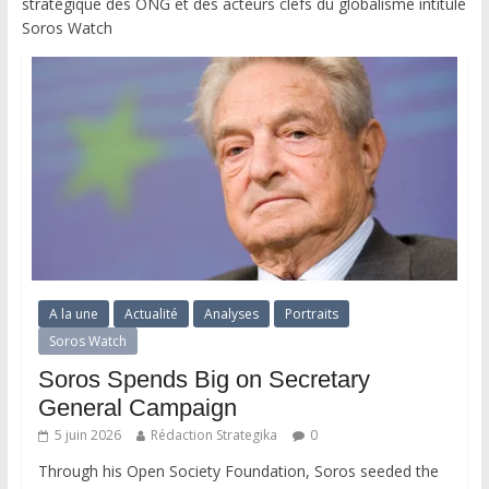
stratégique des ONG et des acteurs clefs du globalisme intitulé
Soros Watch
A la une
Actualité
Analyses
Portraits
Soros Watch
Soros Spends Big on Secretary
General Campaign
5 juin 2026
Rédaction Strategika
0
Through his Open Society Foundation, Soros seeded the