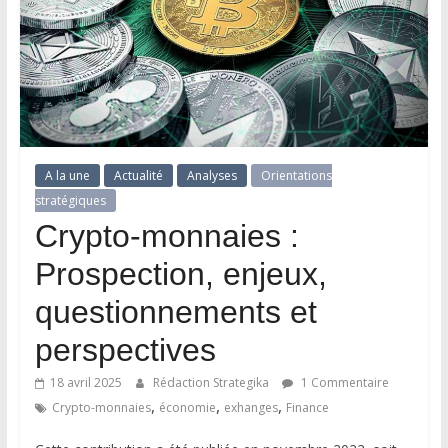
A la une
Actualité
Analyses
Orientations
stratégiques
Crypto-monnaies :
Prospection, enjeux,
questionnements et
perspectives
18 avril 2025
Rédaction Strategika
1 Commentaire
,
,
,
Crypto-monnaies
économie
exhanges
Finance