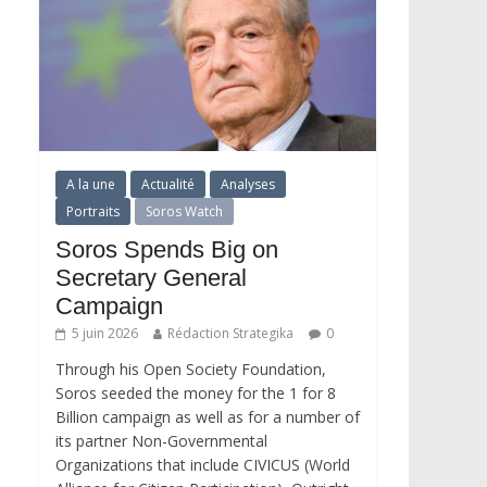
A la une
Actualité
Analyses
Portraits
Soros Watch
Soros Spends Big on
Secretary General
Campaign
5 juin 2026
Rédaction Strategika
0
Through his Open Society Foundation,
Soros seeded the money for the 1 for 8
Billion campaign as well as for a number of
its partner Non-Governmental
Organizations that include CIVICUS (World