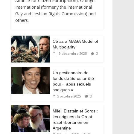
Alliance for Citizen Participation), Outright
International (formerly the International
Gay and Lesbian Rights Commission) and
others.
C5 as a MAGA Model of
Multipolarity
0
19 décembre 2025
Un gestionnaire de
fonds de Soros arrêté
pour « abus sexuels
sadiques »
0
5 octobre 2025
Milei, Elsztain et Soros :
les origines du Great
reset libertarien en
Argentine