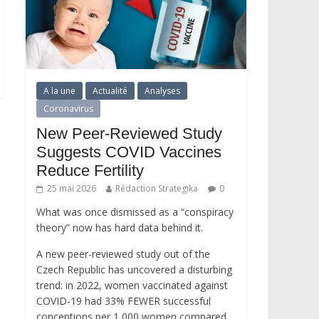
A la une
Actualité
Analyses
Coronavirus
New Peer-Reviewed Study
Suggests COVID Vaccines
Reduce Fertility
25 mai 2026
Rédaction Strategika
0
What was once dismissed as a “conspiracy
theory” now has hard data behind it.
A new peer-reviewed study out of the
Czech Republic has uncovered a disturbing
trend: in 2022, women vaccinated against
COVID-19 had 33% FEWER successful
conceptions per 1,000 women compared