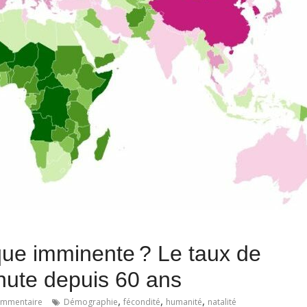
ue imminente ? Le taux de
hute depuis 60 ans
,
,
,
mmentaire
Démographie
fécondité
humanité
natalité