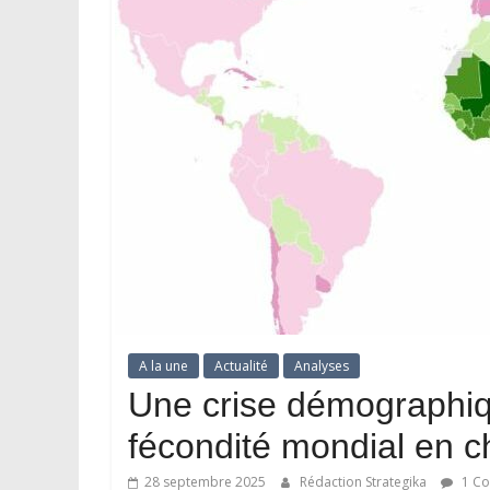
A la une
Actualité
Analyses
Une crise démographiq
fécondité mondial en c
28 septembre 2025
Rédaction Strategika
1 Co