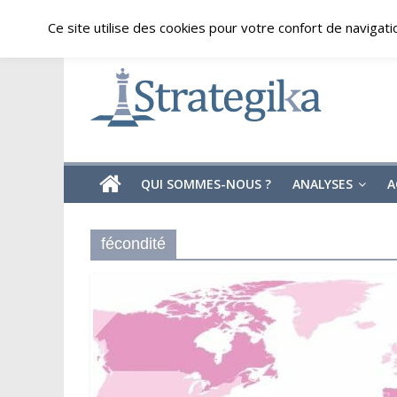
Skip
samedi, août 8, 2026
Ce site utilise des cookies pour votre confort de navigati
to
content
Strategika
Expertise
et
Analyses
géostratégiques
QUI SOMMES-NOUS ?
ANALYSES
A
fécondité