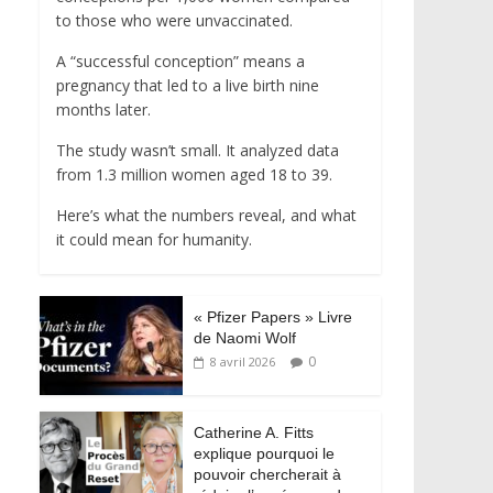
to those who were unvaccinated.
A “successful conception” means a
pregnancy that led to a live birth nine
months later.
The study wasn’t small. It analyzed data
from 1.3 million women aged 18 to 39.
Here’s what the numbers reveal, and what
it could mean for humanity.
« Pfizer Papers » Livre
de Naomi Wolf
0
8 avril 2026
Catherine A. Fitts
explique pourquoi le
pouvoir chercherait à