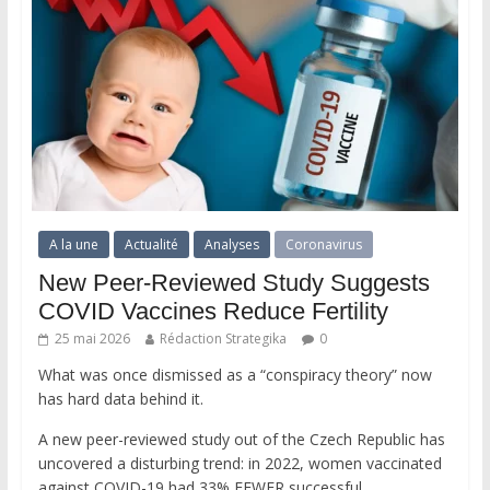
A la une
Actualité
Analyses
Coronavirus
New Peer-Reviewed Study Suggests
COVID Vaccines Reduce Fertility
25 mai 2026
Rédaction Strategika
0
What was once dismissed as a “conspiracy theory” now
has hard data behind it.
A new peer-reviewed study out of the Czech Republic has
uncovered a disturbing trend: in 2022, women vaccinated
against COVID-19 had 33% FEWER successful