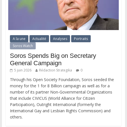
A la une
Actualité
Analyses
Portraits
Soros Watch
Soros Spends Big on Secretary
General Campaign
5 juin 2026
Rédaction Strategika
0
Through his Open Society Foundation, Soros seeded the
money for the 1 for 8 Billion campaign as well as for a
number of its partner Non-Governmental Organizations
that include CIVICUS (World Alliance for Citizen
Participation), Outright International (formerly the
International Gay and Lesbian Rights Commission) and
others.