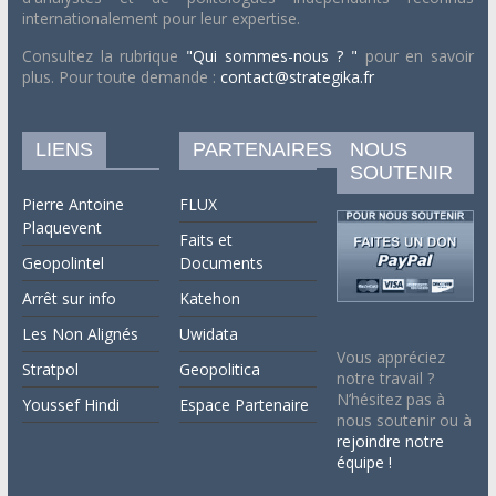
internationalement pour leur expertise.
Consultez la rubrique
"Qui sommes-nous ? "
pour en savoir
plus. Pour toute demande :
contact@strategika.fr
LIENS
PARTENAIRES
NOUS
SOUTENIR
Pierre Antoine
FLUX
Plaquevent
Faits et
Geopolintel
Documents
Arrêt sur info
Katehon
Les Non Alignés
Uwidata
Vous appréciez
Stratpol
Geopolitica
notre travail ?
N’hésitez pas à
Youssef Hindi
Espace Partenaire
nous soutenir ou à
rejoindre notre
équipe !