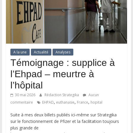
A la une
Actualité
Analyses
Témoignage : supplice à
l’Ehpad – meurtre à
l’hôpital
30 mai 2026
Rédaction Strategika
Aucun
,
,
,
commentaire
EHPAD
euthanasie
France
hopital
Suite à mes deux billets publiés ici-même sur Strategika
sur le fonctionnement de Pfizer et la facilitation toujours
plus grande de