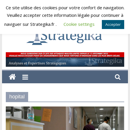
Skip
Ce site utilise des cookies pour votre confort de navigation.
vendredi, août 7, 2026
to
Veuillez accepter cette information légale pour continuer à
content
naviguer sur Strategika.fr .
Cookie settings
Accepter
Strategika
Expertise
et
Analyses
géostratégiques
hopital