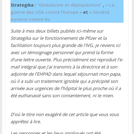
Strategika :
“Globalisme et dépopulation”
,
« La
guerre des USA contre l’Europe »
et
« Société
ouverte contre Eu
Suite à mes deux billets publiés ici-même sur
Strategika sur le fonctionnement de Pfizer et la
facilitation toujours plus grande de l’IVG, je reviens ici
avec un témoignage personnel qui prend la forme
d’une lettre ouverte. Plus précisément est reproduit l’e-
mail intégral que j’ai transmis à la directrice et à son
adjointe de l’EHPAD dans lequel séjournait mon papa,
où il a subi un traitement ignoble qui a précipité son
arrivée aux urgences de l’hôpital le plus proche où il a
été euthanasié sans son consentement, ni le mien.
D’où le titre non exagéré de cet article que vous vous
apprêtez à lire.
Les personnes et les lieux impliqués ont été