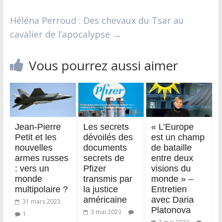
Héléna Perroud : Des chevaux du Tsar au
cavalier de l’apocalypse
→
Vous pourrez aussi aimer
Jean-Pierre
Les secrets
« L’Europe
Petit et les
dévoilés des
est un champ
nouvelles
documents
de bataille
armes russes
secrets de
entre deux
: vers un
Pfizer
visions du
monde
transmis par
monde » –
multipolaire ?
la justice
Entretien
américaine
avec Daria
31 mars 2023
Platonova
3 mai 2023
1