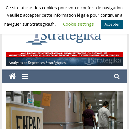
Skip
Ce site utilise des cookies pour votre confort de navigation.
vendredi, août 7, 2026
to
Veuillez accepter cette information légale pour continuer à
content
naviguer sur Strategika.fr .
Cookie settings
Accepter
Strategika
Expertise
et
Analyses
géostratégiques