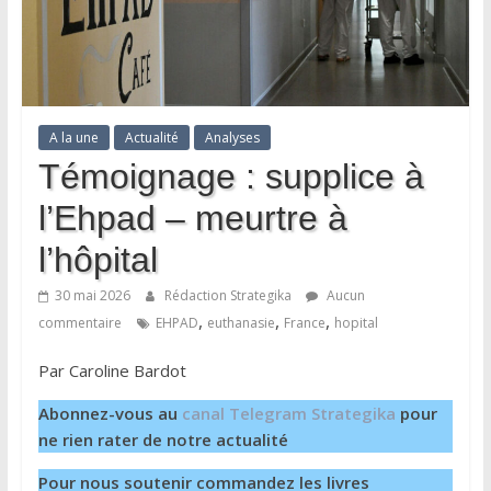
A la une
Actualité
Analyses
Témoignage : supplice à
l’Ehpad – meurtre à
l’hôpital
30 mai 2026
Rédaction Strategika
Aucun
,
,
,
commentaire
EHPAD
euthanasie
France
hopital
Par Caroline Bardot
Abonnez-vous au
canal Telegram Strategika
pour
ne rien rater de notre actualité
Pour nous soutenir commandez les livres