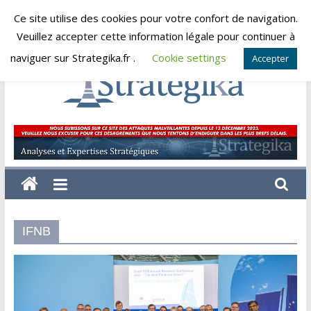
Skip
Ce site utilise des cookies pour votre confort de navigation.
samedi, août 8, 2026
to
Veuillez accepter cette information légale pour continuer à
content
naviguer sur Strategika.fr .
Cookie settings
Accepter
Strategika
Expertise
et
Analyses
géostratégiques
IFNB