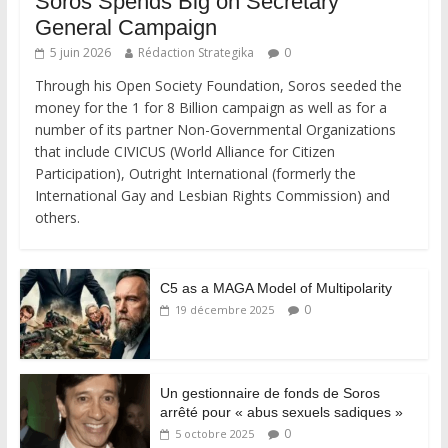
Soros Spends Big on Secretary
General Campaign
5 juin 2026
Rédaction Strategika
0
Through his Open Society Foundation, Soros seeded the
money for the 1 for 8 Billion campaign as well as for a
number of its partner Non-Governmental Organizations
that include CIVICUS (World Alliance for Citizen
Participation), Outright International (formerly the
International Gay and Lesbian Rights Commission) and
others.
C5 as a MAGA Model of Multipolarity
0
19 décembre 2025
Un gestionnaire de fonds de Soros
arrêté pour « abus sexuels sadiques »
0
5 octobre 2025