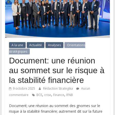
A la une
Actualité
Analyses
Orientations
stratégiques
Document: une réunion
au sommet sur le risque à
la stabilité financière
9 octobre 2025
Rédaction Strategika
Aucun
,
,
,
commentaire
BCE
crise
Finance
IFNB
Document; une réunion au sommet des gnomes sur le
risque à la stabilité financière; autrement dit sur la future