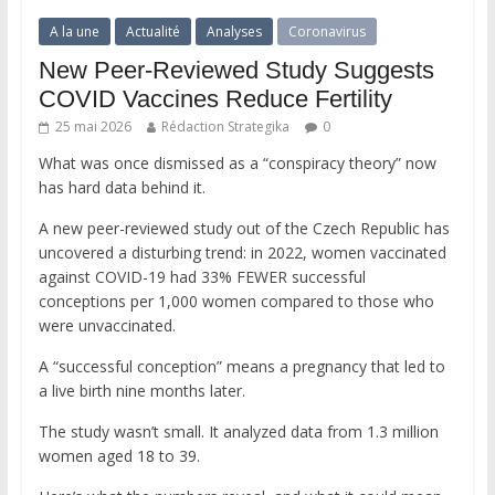
A la une
Actualité
Analyses
Coronavirus
New Peer-Reviewed Study Suggests
COVID Vaccines Reduce Fertility
25 mai 2026
Rédaction Strategika
0
What was once dismissed as a “conspiracy theory” now
has hard data behind it.
A new peer-reviewed study out of the Czech Republic has
uncovered a disturbing trend: in 2022, women vaccinated
against COVID-19 had 33% FEWER successful
conceptions per 1,000 women compared to those who
were unvaccinated.
A “successful conception” means a pregnancy that led to
a live birth nine months later.
The study wasn’t small. It analyzed data from 1.3 million
women aged 18 to 39.