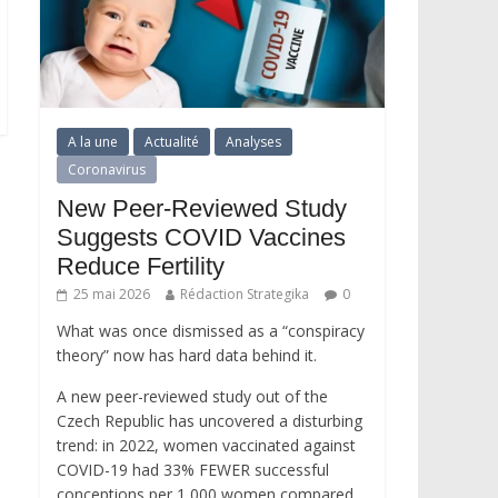
A la une
Actualité
Analyses
Coronavirus
New Peer-Reviewed Study
Suggests COVID Vaccines
Reduce Fertility
25 mai 2026
Rédaction Strategika
0
What was once dismissed as a “conspiracy
theory” now has hard data behind it.
A new peer-reviewed study out of the
Czech Republic has uncovered a disturbing
trend: in 2022, women vaccinated against
COVID-19 had 33% FEWER successful
conceptions per 1,000 women compared