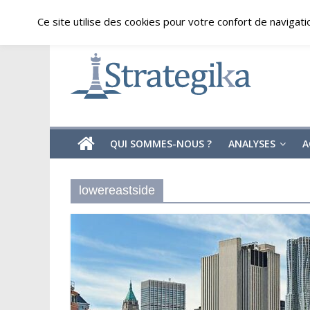
Skip
vendredi, août 7, 2026
Ce site utilise des cookies pour votre confort de navigati
to
content
Strategika
Expertise
et
Analyses
géostratégiques
QUI SOMMES-NOUS ?
ANALYSES
A
lowereastside