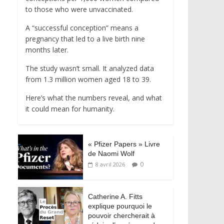
to those who were unvaccinated.
A “successful conception” means a
pregnancy that led to a live birth nine
months later.
The study wasn’t small. It analyzed data
from 1.3 million women aged 18 to 39.
Here’s what the numbers reveal, and what
it could mean for humanity.
« Pfizer Papers » Livre
de Naomi Wolf
0
8 avril 2026
Catherine A. Fitts
explique pourquoi le
pouvoir chercherait à