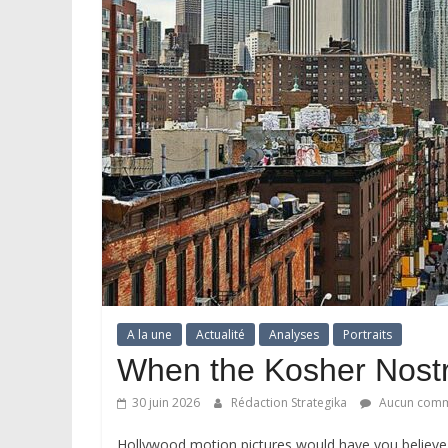
A la une
Actualité
Analyses
Portraits
When the Kosher Nostr
30 juin 2026
Rédaction Strategika
Aucun comm
Hollywood motion pictures would have you believe t