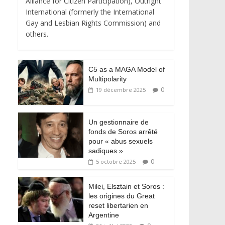
Alliance for Citizen Participation), Outright
International (formerly the International
Gay and Lesbian Rights Commission) and
others.
C5 as a MAGA Model of
Multipolarity
0
19 décembre 2025
Un gestionnaire de
fonds de Soros arrêté
pour « abus sexuels
sadiques »
0
5 octobre 2025
Milei, Elsztain et Soros :
les origines du Great
reset libertarien en
Argentine