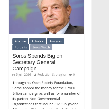
A la une
Actualité
Analyses
Portraits
Soros Watch
Soros Spends Big on
Secretary General
Campaign
5 juin 2026
Rédaction Strategika
0
Through his Open Society Foundation,
Soros seeded the money for the 1 for 8
Billion campaign as well as for a number of
its partner Non-Governmental
Organizations that include CIVICUS (World