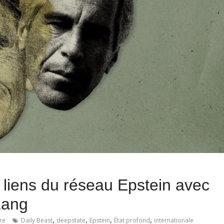
s liens du réseau Epstein avec
Lang
,
,
,
,
re
Daily Beast
deepstate
Epstein
État profond
internationale