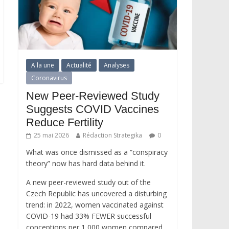
A la une
Actualité
Analyses
Coronavirus
New Peer-Reviewed Study
Suggests COVID Vaccines
Reduce Fertility
25 mai 2026
Rédaction Strategika
0
What was once dismissed as a “conspiracy
theory” now has hard data behind it.
A new peer-reviewed study out of the
Czech Republic has uncovered a disturbing
trend: in 2022, women vaccinated against
COVID-19 had 33% FEWER successful
conceptions per 1,000 women compared