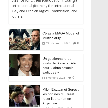
Alliance for Citizen Participation), Outright
International (formerly the International
Gay and Lesbian Rights Commission) and
others.
C5 as a MAGA Model of
Multipolarity
0
19 décembre 2025
Un gestionnaire de
fonds de Soros arrêté
pour « abus sexuels
sadiques »
0
5 octobre 2025
Milei, Elsztain et Soros :
les origines du Great
reset libertarien en
Argentine