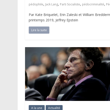
,
,
,
,
pédophile
Jack Lang
Parti Socialiste
pédocriminalité
Pé
Par Kate Briquelet, Erin Zaleski et William Bredderm
printemps 2019, Jeffrey Epstein
Lire la suite
A la une
Actualité