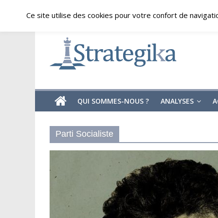
Skip
vendredi, août 7, 2026
Ce site utilise des cookies pour votre confort de navigati
to
content
Strategika
Expertise
et
Analyses
géostratégiques
QUI SOMMES-NOUS ?
ANALYSES
A
Parti Socialiste