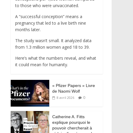
to those who were unvaccinated.
A “successful conception” means a
pregnancy that led to a live birth nine
months later.
The study wasn’t small. It analyzed data
from 1.3 million women aged 18 to 39.
Here’s what the numbers reveal, and what
it could mean for humanity.
« Pfizer Papers » Livre
de Naomi Wolf
0
8 avril 2026
Catherine A. Fitts
explique pourquoi le
pouvoir chercherait à