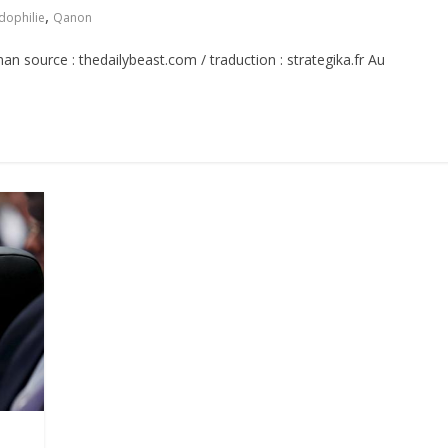
,
dophilie
Qanon
an source : thedailybeast.com / traduction : strategika.fr Au