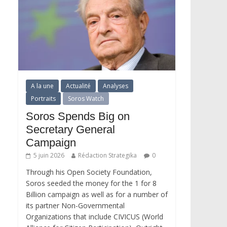
A la une
Actualité
Analyses
Portraits
Soros Watch
Soros Spends Big on
Secretary General
Campaign
5 juin 2026
Rédaction Strategika
0
Through his Open Society Foundation,
Soros seeded the money for the 1 for 8
Billion campaign as well as for a number of
its partner Non-Governmental
Organizations that include CIVICUS (World