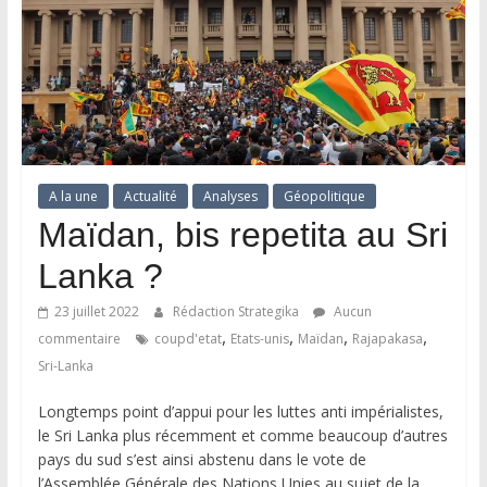
A la une
Actualité
Analyses
Géopolitique
Maïdan, bis repetita au Sri
Lanka ?
23 juillet 2022
Rédaction Strategika
Aucun
,
,
,
,
commentaire
coupd'etat
Etats-unis
Maïdan
Rajapakasa
Sri-Lanka
Longtemps point d’appui pour les luttes anti impérialistes,
le Sri Lanka plus récemment et comme beaucoup d’autres
pays du sud s’est ainsi abstenu dans le vote de
l’Assemblée Générale des Nations Unies au sujet de la