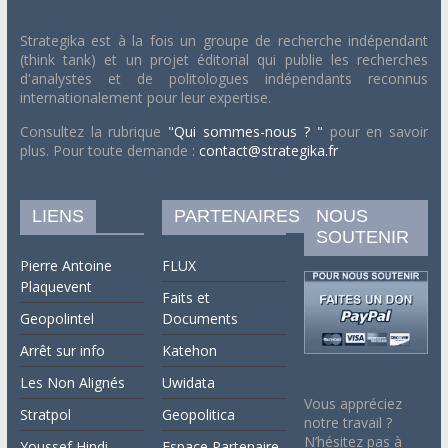
Strategika est à la fois un groupe de recherche indépendant
(think tank) et un projet éditorial qui publie les recherches
d'analystes et de politologues indépendants reconnus
internationalement pour leur expertise.
Consultez la rubrique
"Qui sommes-nous ? "
pour en savoir
plus. Pour toute demande :
contact@strategika.fr
LIENS
PARTENAIRES
NOUS
SOUTENIR
Pierre Antoine
FLUX
Plaquevent
Faits et
Geopolintel
Documents
Arrêt sur info
Katehon
Les Non Alignés
Uwidata
Vous appréciez
Stratpol
Geopolitica
notre travail ?
N’hésitez pas à
Youssef Hindi
Espace Partenaire