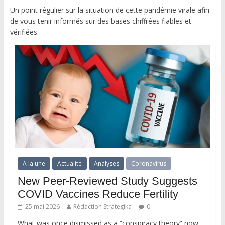
Un point régulier sur la situation de cette pandémie virale afin
de vous tenir informés sur des bases chiffrées fiables et
vérifiées.
A la une
Actualité
Analyses
Coronavirus
New Peer-Reviewed Study Suggests
COVID Vaccines Reduce Fertility
25 mai 2026
Rédaction Strategika
0
What was once dismissed as a “conspiracy theory” now