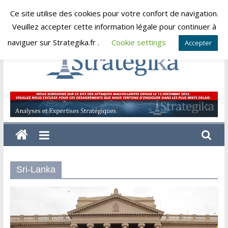
Skip
Ce site utilise des cookies pour votre confort de navigation.
dimanche, août 9, 2026
to
Veuillez accepter cette information légale pour continuer à
content
naviguer sur Strategika.fr .
Cookie settings
Accepter
Strategika
Expertise
et
Analyses
géostratégiques
Sri-Lanka