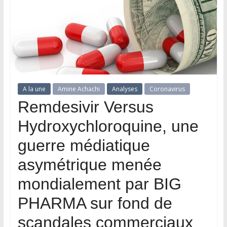
A la une
Amine Achachi
Analyses
Coronavirus
Remdesivir Versus
Hydroxychloroquine, une
guerre médiatique
asymétrique menée
mondialement par BIG
PHARMA sur fond de
scandales commerciaux