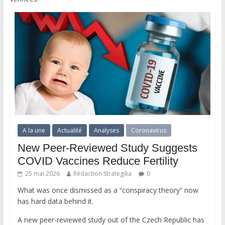
A la une
Actualité
Analyses
Coronavirus
New Peer-Reviewed Study Suggests
COVID Vaccines Reduce Fertility
25 mai 2026
Rédaction Strategika
0
What was once dismissed as a “conspiracy theory” now
has hard data behind it.
A new peer-reviewed study out of the Czech Republic has