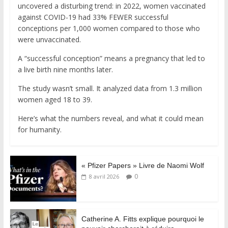
uncovered a disturbing trend: in 2022, women vaccinated
against COVID-19 had 33% FEWER successful
conceptions per 1,000 women compared to those who
were unvaccinated.
A “successful conception” means a pregnancy that led to
a live birth nine months later.
The study wasn’t small. It analyzed data from 1.3 million
women aged 18 to 39.
Here’s what the numbers reveal, and what it could mean
for humanity.
« Pfizer Papers » Livre de Naomi Wolf
0
8 avril 2026
Catherine A. Fitts explique pourquoi le