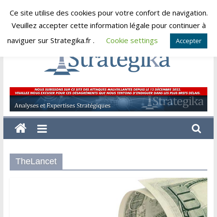
Skip
Ce site utilise des cookies pour votre confort de navigation.
lundi, août 10, 2026
to
Veuillez accepter cette information légale pour continuer à
content
naviguer sur Strategika.fr .
Cookie settings
Accepter
Strategika
Expertise
et
Analyses
géostratégiques
TheLancet