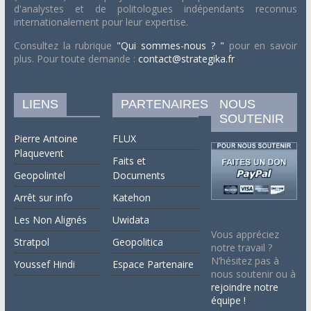
d'analystes et de politologues indépendants reconnus
internationalement pour leur expertise.
Consultez la rubrique
"Qui sommes-nous ? "
pour en savoir
plus. Pour toute demande :
contact@strategika.fr
LIENS
PARTENAIRES
NOUS
SOUTENIR
Pierre Antoine
FLUX
Plaquevent
Faits et
Geopolintel
Documents
Arrêt sur info
Katehon
Les Non Alignés
Uwidata
Vous appréciez
Stratpol
Geopolitica
notre travail ?
N’hésitez pas à
Youssef Hindi
Espace Partenaire
nous soutenir ou à
rejoindre notre
équipe !