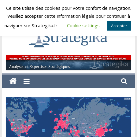
Skip
Ce site utilise des cookies pour votre confort de navigation.
samedi, août 8, 2026
to
Veuillez accepter cette information légale pour continuer à
content
naviguer sur Strategika.fr .
Cookie settings
Accepter
Strategika
Expertise
et
Analyses
géostratégiques