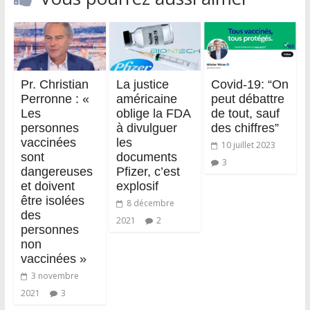
Pr. Christian
La justice
Covid-19: “On
Perronne : «
américaine
peut débattre
Les
oblige la FDA
de tout, sauf
personnes
à divulguer
des chiffres”
vaccinées
les
10 juillet 2023
sont
documents
3
dangereuses
Pfizer, c’est
et doivent
explosif
être isolées
8 décembre
des
2021
2
personnes
non
vaccinées »
3 novembre
2021
3