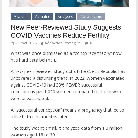
A la une
Actualité
Analyses
Coronavirus
New Peer-Reviewed Study Suggests
COVID Vaccines Reduce Fertility
25 mai 2026
Rédaction Strategika
0
What was once dismissed as a “conspiracy theory” now
has hard data behind it.
A new peer-reviewed study out of the Czech Republic has
uncovered a disturbing trend: in 2022, women vaccinated
against COVID-19 had 33% FEWER successful
conceptions per 1,000 women compared to those who
were unvaccinated.
A “successful conception” means a pregnancy that led to
a live birth nine months later.
The study wasn’t small. It analyzed data from 1.3 million
women aged 18 to 39.