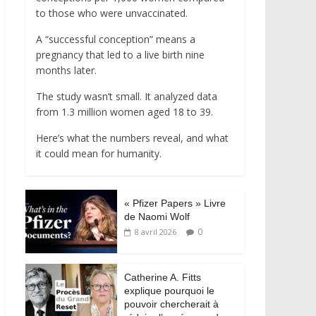
to those who were unvaccinated.
A “successful conception” means a
pregnancy that led to a live birth nine
months later.
The study wasn’t small. It analyzed data
from 1.3 million women aged 18 to 39.
Here’s what the numbers reveal, and what
it could mean for humanity.
« Pfizer Papers » Livre
de Naomi Wolf
0
8 avril 2026
Catherine A. Fitts
explique pourquoi le
pouvoir chercherait à