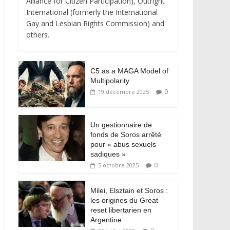
Alliance for Citizen Participation), Outright
International (formerly the International
Gay and Lesbian Rights Commission) and
others.
C5 as a MAGA Model of
Multipolarity
0
19 décembre 2025
Un gestionnaire de
fonds de Soros arrêté
pour « abus sexuels
sadiques »
0
5 octobre 2025
Milei, Elsztain et Soros :
les origines du Great
reset libertarien en
Argentine