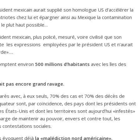
dent mexicain aurait supplié son homologue US d’accélérer la
riotes chez lui et épargner ainsi au Mexique la contamination
 le plut haut possible…
dent mexicain, plus policé, mesuré, voire civilisé que son
pte les expressions employées par le président US et n’aurait
rde»….
comptent environ
500 millions d’habitants
avec les îles des
fait pas encore grand ravage.
lmarès avec, à eux seuls, 70% des cas et 70% des décès de
l’Équateur sont, par coïncidence, des pays dont les présidents ont
 États-Unis et dont les territoires sont aujourd’hui «infestés»
arge de maintenir au pouvoir, envers et contre tout, les
 contestations sociales.
ds évoquent déjà
la «malédiction nord américaine».