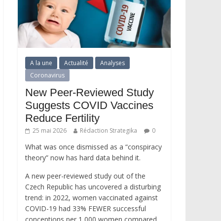
A la une
Actualité
Analyses
Coronavirus
New Peer-Reviewed Study
Suggests COVID Vaccines
Reduce Fertility
25 mai 2026
Rédaction Strategika
0
What was once dismissed as a “conspiracy
theory” now has hard data behind it.
A new peer-reviewed study out of the
Czech Republic has uncovered a disturbing
trend: in 2022, women vaccinated against
COVID-19 had 33% FEWER successful
conceptions per 1,000 women compared