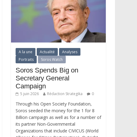
s/
A la une
Actualité
Analyses
on
Portraits
Soros Watch
Soros Spends Big on
Secretary General
Campaign
5 juin 2026
Rédaction Strategika
0
Through his Open Society Foundation,
Soros seeded the money for the 1 for 8
Billion campaign as well as for a number of
its partner Non-Governmental
Organizations that include CIVICUS (World