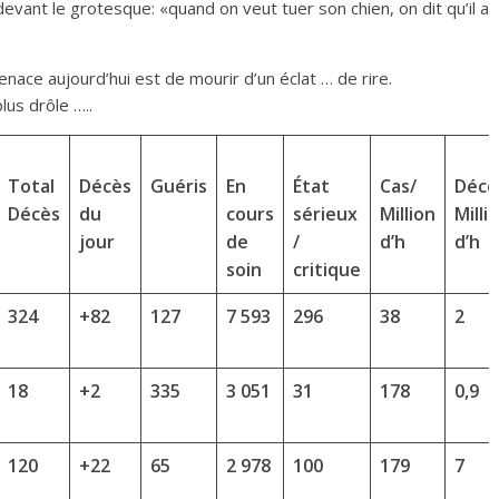
vant le grotesque: «quand on veut tuer son chien, on dit qu’il a
nace aujourd’hui est de mourir d’un éclat … de rire.
lus drôle …..
Total
Décès
Guéris
En
État
Cas/
Décè
Décès
du
cours
sérieux
Million
Milli
jour
de
/
d’h
d’h
soin
critique
324
+82
127
7 593
296
38
2
18
+2
335
3 051
31
178
0,9
120
+22
65
2 978
100
179
7