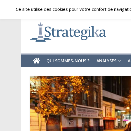
Skip
vendredi, août 7, 2026
Ce site utilise des cookies pour votre confort de navigati
to
content
Strategika
Expertise
et
Analyses
géostratégiques
QUI SOMMES-NOUS ?
ANALYSES
A