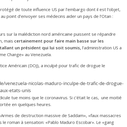
protégé de toute influence US par l’embargo dont il est l’objet,
u point d’envoyer ses médecins aider un pays de l’Otan :
rs sur la malédiction nord américaine puissent se répandre
n, mais
certainement pour faire main basse sur les
allant un président qui lui soit soumis,
l’administration US a
ime Change» au Venezuela.
tice Américain (DOJ), a inculpé pour trafic de drogue le
cle/venezuela-nicolas-maduro-inculpe-de-trafic-de-drogue-
aux-etats-unis
icule tue moins que le coronavirus. Si c’était le cas, une moitié
portée en quelques heures.
», «Armes de destruction massive de Saddam», «faux massacres
ns le roman à sensation: «Pablo Maduro Escobar». Le «gang