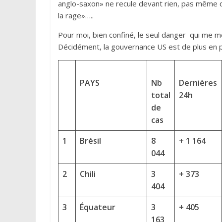
anglo-saxon» ne recule devant rien, pas même de
la rage»…..
Pour moi, bien confiné, le seul danger qui me me
Décidément, la gouvernance US est de plus en p
PAYS
Nb
Dernières
total
24h
de
cas
1
Brésil
8
+ 1 164
044
2
Chili
3
+ 373
404
3
Équateur
3
+ 405
163