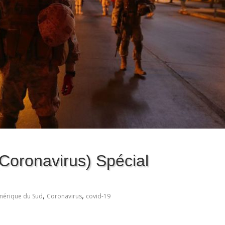
(Coronavirus) Spécial
,
,
mérique du Sud
Coronavirus
covid-19