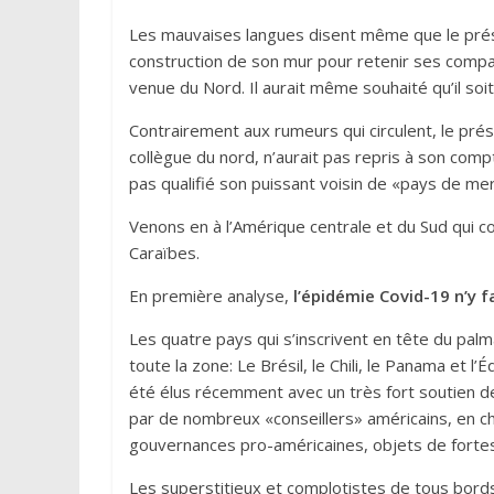
Les mauvaises langues disent même que le prési
construction de son mur pour retenir ses compat
venue du Nord. Il aurait même souhaité qu’il soit
Contrairement aux rumeurs qui circulent, le prési
collègue du nord, n’aurait pas repris à son com
pas qualifié son puissant voisin de «pays de me
Venons en à l’Amérique centrale et du Sud qui 
Caraïbes.
En première analyse,
l’épidémie Covid-19 n’y 
Les quatre pays qui s’inscrivent en tête du pa
toute la zone: Le Brésil, le Chili, le Panama et 
été élus récemment avec un très fort soutien des
par de nombreux «conseillers» américains, en ch
gouvernances pro-américaines, objets de fortes
Les superstitieux et complotistes de tous bor