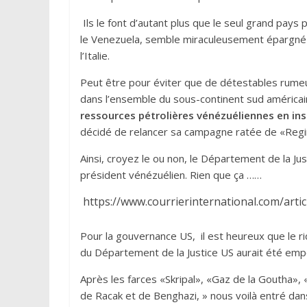
Ils le font d’autant plus que le seul grand pays 
le Venezuela, semble miraculeusement épargné a
l’Italie.
Peut être pour éviter que de détestables rumeu
dans l’ensemble du sous-continent sud américai
ressources pétrolières vénézuéliennes en inst
décidé de relancer sa campagne ratée de «Reg
Ainsi, croyez le ou non, le Département de la Jus
président vénézuélien. Rien que ça ……
https://www.courrierinternational.com/arti
Pour la gouvernance US, il est heureux que le rid
du Département de la Justice US aurait été em
Après les farces «Skripal», «Gaz de la Goutha
de Racak et de Benghazi, » nous voilà entré da