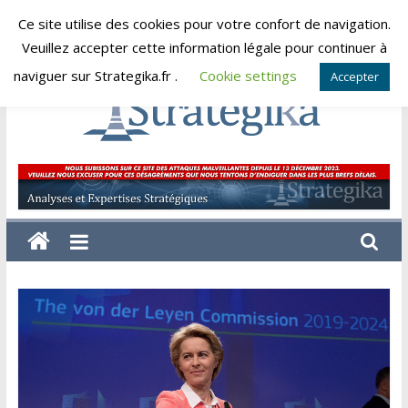
Skip
Ce site utilise des cookies pour votre confort de navigation.
vendredi, août 7, 2026
to
Veuillez accepter cette information légale pour continuer à
content
naviguer sur Strategika.fr .
Cookie settings
Accepter
Strategika
Expertise
et
Analyses
géostratégiques