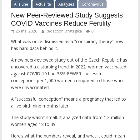
A la une
Actualité
Analyses
Coronavirus
New Peer-Reviewed Study Suggests
COVID Vaccines Reduce Fertility
25 mai 2026
Rédaction Strategika
0
What was once dismissed as a “conspiracy theory” now
has hard data behind it.
A new peer-reviewed study out of the Czech Republic has
uncovered a disturbing trend: in 2022, women vaccinated
against COVID-19 had 33% FEWER successful
conceptions per 1,000 women compared to those who
were unvaccinated.
A “successful conception” means a pregnancy that led to
a live birth nine months later.
The study wasn’t small. It analyzed data from 1.3 million
women aged 18 to 39.
Here’s what the numbers reveal, and what it could mean