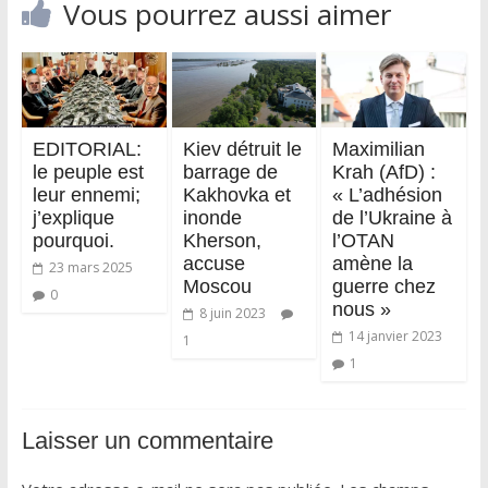
Vous pourrez aussi aimer
EDITORIAL:
Kiev détruit le
Maximilian
le peuple est
barrage de
Krah (AfD) :
leur ennemi;
Kakhovka et
« L’adhésion
j’explique
inonde
de l’Ukraine à
pourquoi.
Kherson,
l’OTAN
accuse
amène la
23 mars 2025
Moscou
guerre chez
0
nous »
8 juin 2023
14 janvier 2023
1
1
Laisser un commentaire