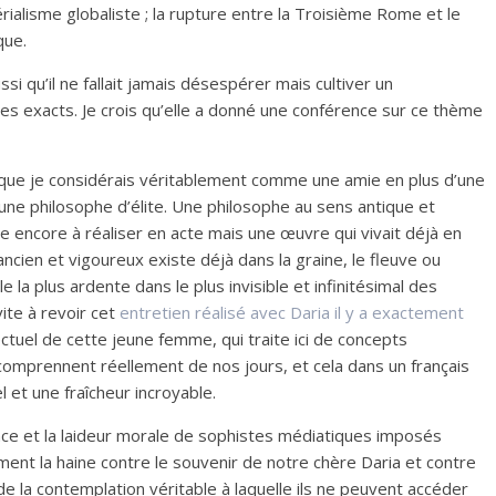
érialisme globaliste ; la rupture entre la Troisième Rome et le
que.
si qu’il ne fallait jamais désespérer mais cultiver un
es exacts. Je crois qu’elle a donné une conférence sur ce thème
ria que je considérais véritablement comme une amie en plus d’une
une philosophe d’élite. Une philosophe au sens antique et
ue encore à réaliser en acte mais une œuvre qui vivait déjà en
ncien et vigoureux existe déjà dans la graine, le fleuve ou
 la plus ardente dans le plus invisible et infinitésimal des
ite à revoir cet
entretien réalisé avec Daria il y a exactement
lectuel de cette jeune femme, qui traite ici de concepts
comprennent réellement de nos jours, et cela dans un français
 et une fraîcheur incroyable.
ance et la laideur morale de sophistes médiatiques imposés
nt la haine contre le souvenir de notre chère Daria et contre
de la contemplation véritable à laquelle ils ne peuvent accéder