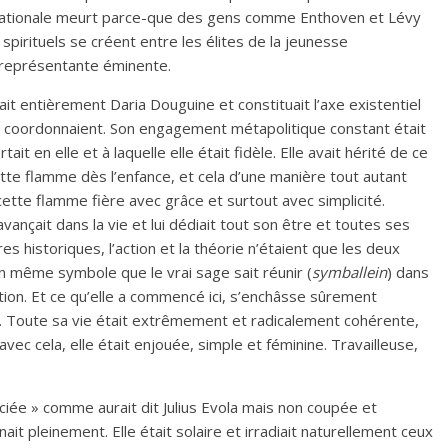
e nationale meurt parce-que des gens comme Enthoven et Lévy
pirituels se créent entre les élites de la jeunesse
e représentante éminente.
it entièrement Daria Douguine et constituait l’axe existentiel
e coordonnaient. Son engagement métapolitique constant était
ait en elle et à laquelle elle était fidèle. Elle avait hérité de ce
ette flamme dès l’enfance, et cela d’une manière tout autant
cette flamme fière avec grâce et surtout avec simplicité.
 avançait dans la vie et lui dédiait tout son être et toutes ses
s historiques, l’action et la théorie n’étaient que les deux
 même symbole que le vrai sage sait réunir (
symballein
) dans
ion. Et ce qu’elle a commencé ici, s’enchâsse sûrement
té. Toute sa vie était extrêmement et radicalement cohérente,
avec cela, elle était enjouée, simple et féminine. Travailleuse,
ciée » comme aurait dit Julius Evola mais non coupée et
ait pleinement. Elle était solaire et irradiait naturellement ceux