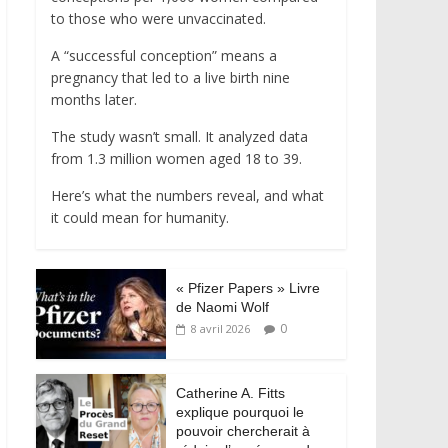
to those who were unvaccinated.
A “successful conception” means a
pregnancy that led to a live birth nine
months later.
The study wasn’t small. It analyzed data
from 1.3 million women aged 18 to 39.
Here’s what the numbers reveal, and what
it could mean for humanity.
« Pfizer Papers » Livre
de Naomi Wolf
0
8 avril 2026
Catherine A. Fitts
explique pourquoi le
pouvoir chercherait à