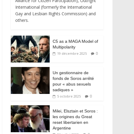
Alliance for Citizen Participation), Outright
International (formerly the International
Gay and Lesbian Rights Commission) and
others.
C5 as a MAGA Model of
Multipolarity
0
19 décembre 2025
Un gestionnaire de
fonds de Soros arrêté
pour « abus sexuels
sadiques »
0
5 octobre 2025
Milei, Elsztain et Soros :
les origines du Great
reset libertarien en
Argentine