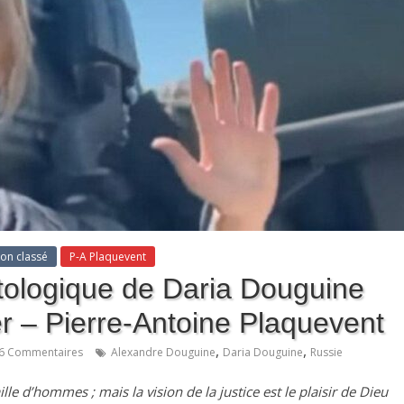
on classé
P-A Plaquevent
tologique de Daria Douguine
r – Pierre-Antoine Plaquevent
,
,
6 Commentaires
Alexandre Douguine
Daria Douguine
Russie
ille d’hommes ; mais la vision de la justice est le plaisir de Dieu