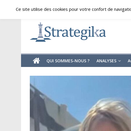
Skip
jeudi, août 6, 2026
Ce site utilise des cookies pour votre confort de navigati
to
content
Strategika
Expertise
et
Analyses
géostratégiques
QUI SOMMES-NOUS ?
ANALYSES
A