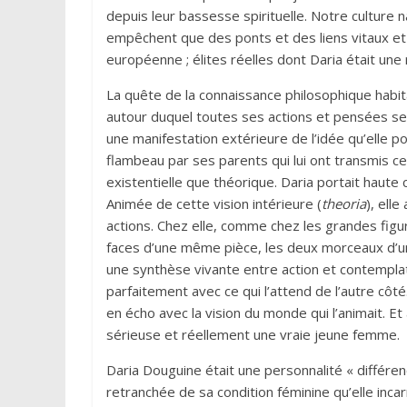
depuis leur bassesse spirituelle. Notre cultur
empêchent que des ponts et des liens vitaux et s
européenne ; élites réelles dont Daria était un
La quête de la connaissance philosophique habita
autour duquel toutes ses actions et pensées s
une manifestation extérieure de l’idée qu’elle port
flambeau par ses parents qui lui ont transmis c
existentielle que théorique. Daria portait haute 
Animée de cette vision intérieure (
theoria
), elle
actions. Chez elle, comme chez les grandes figure
faces d’une même pièce, les deux morceaux d’un
une synthèse vivante entre action et contemplat
parfaitement avec ce qui l’attend de l’autre cô
en écho avec la vision du monde qui l’animait. Et 
sérieuse et réellement une vraie jeune femme.
Daria Douguine était une personnalité « différen
retranchée de sa condition féminine qu’elle incarn