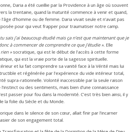
sonne, Daria a été cueillie par la Providence à un âge où souvent
vers la trentaine, quand la maturité commence à venir et quand,
 l’âge d’homme ou de femme. Daria vivait seule et n’avait pas
t exposée pour qui veut frapper pour traumatiser notre camp.
 tu sais j’ai beaucoup étudié mais ça n’est que maintenant que je
donc à commencer de comprendre ce que j’étudie ».
Elle
 rien »
socratique, qui est le début de l’accès à cette forme
atique, qui est la vraie porte de la sagesse spirituelle.
rieur et lui fait comprendre sa vanité face à la Vérité mais lui
uctible et régénérée par l’expérience du vide intérieur total,
té supra-rationnelle. Volonté inaccessible par la seule raison
 l’instinct ou des sentiments, mais bien d’une connaissance
’est passer pour fou dans la modernité. C’est très bien ainsi, il y
de la folie du Siècle et du Monde.
que dans le silence de son cœur, allait finir par l’incarner
asier de son engagement total.
 Transfiguration et la fête de la Dormition de la Mère de Dieu,