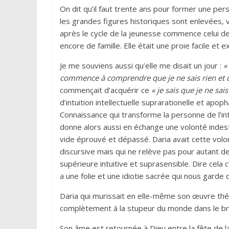
On dit qu’il faut trente ans pour former une per
les grandes figures historiques sont enlevées, 
après le cycle de la jeunesse commence celui de
encore de famille. Elle était une proie facile e
Je me souviens aussi qu’elle me disait un jour :
«
commence à comprendre que je ne sais rien et 
commençait d’acquérir ce
« je sais que je ne sais
d’intuition intellectuelle suprarationelle et apoph
Connaissance qui transforme la personne de l’inté
donne alors aussi en échange une volonté indestr
vide éprouvé et dépassé. Daria avait cette volon
discursive mais qui ne relève pas pour autant de
supérieure intuitive et suprasensible. Dire cela c
a une folie et une idiotie sacrée qui nous garde 
Daria qui murissait en elle-même son œuvre théori
complètement à la stupeur du monde dans le br
Son âme est retournée à Dieu entre la fête de la