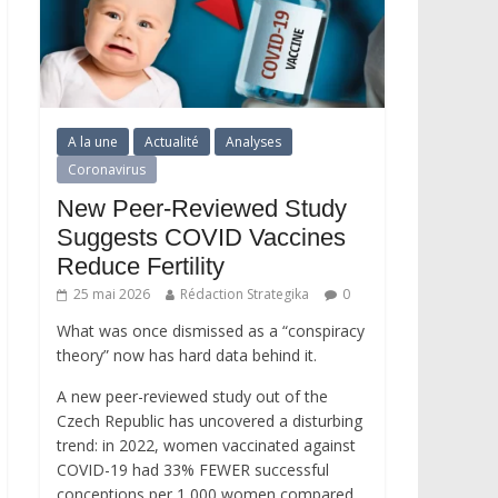
A la une
Actualité
Analyses
Coronavirus
New Peer-Reviewed Study
Suggests COVID Vaccines
Reduce Fertility
25 mai 2026
Rédaction Strategika
0
What was once dismissed as a “conspiracy
theory” now has hard data behind it.
A new peer-reviewed study out of the
Czech Republic has uncovered a disturbing
trend: in 2022, women vaccinated against
COVID-19 had 33% FEWER successful
conceptions per 1,000 women compared