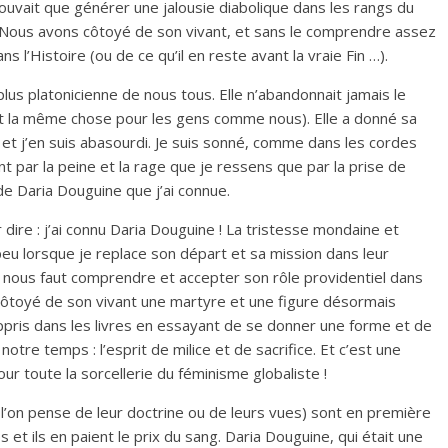
 pouvait que générer une jalousie diabolique dans les rangs du
. Nous avons côtoyé de son vivant, et sans le comprendre assez
 l’Histoire (ou de ce qu’il en reste avant la vraie Fin …).
plus platonicienne de nous tous. Elle n’abandonnait jamais le
est la même chose pour les gens comme nous). Elle a donné sa
it et j’en suis abasourdi. Je suis sonné, comme dans les cordes
 par la peine et la rage que je ressens que par la prise de
 de Daria Douguine que j’ai connue.
 dire : j’ai connu Daria Douguine ! La tristesse mondaine et
eu lorsque je replace son départ et sa mission dans leur
 Il nous faut comprendre et accepter son rôle providentiel dans
côtoyé de son vivant une martyre et une figure désormais
 appris dans les livres en essayant de se donner une forme et de
otre temps : l’esprit de milice et de sacrifice. Et c’est une
ur toute la sorcellerie du féminisme globaliste !
l’on pense de leur doctrine ou de leurs vues) sont en première
et ils en paient le prix du sang. Daria Douguine, qui était une