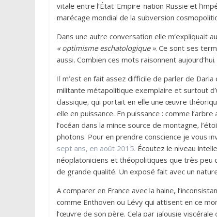
vitale entre l’État-Empire-nation Russie et l’imp
marécage mondial de la subversion cosmopoliti
Dans une autre conversation elle m’expliquait aus
« optimisme eschatologique »
. Ce sont ses term
aussi. Combien ces mots raisonnent aujourd’hui.
Il m’est en fait assez difficile de parler de Da
militante métapolitique exemplaire et surtout d’
classique, qui portait en elle une œuvre théoriq
elle en puissance. En puissance : comme l’arbre a
l’océan dans la mince source de montagne, l’étoile
photons. Pour en prendre conscience je vous inv
sept ans, en août 2015
. Écoutez le niveau intel
néoplatoniciens et théopolitiques que très peu 
de grande qualité. Un exposé fait avec un naturel
A comparer en France avec la haine, l’inconsist
comme Enthoven ou Lévy qui attisent en ce mome
l’œuvre de son père. Cela par jalousie viscérale 