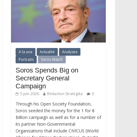
A la une
Actualité
Analyses
Portraits
Soros Watch
Soros Spends Big on
Secretary General
Campaign
5 juin 2026
Rédaction Strategika
0
Through his Open Society Foundation,
Soros seeded the money for the 1 for 8
Billion campaign as well as for a number of
its partner Non-Governmental
Organizations that include CIVICUS (World