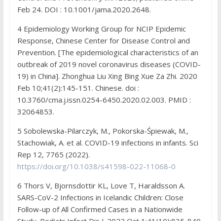
Feb 24. DOI : 10.1001/jama.2020.2648.
4 Epidemiology Working Group for NCIP Epidemic
Response, Chinese Center for Disease Control and
Prevention. [The epidemiological characteristics of an
outbreak of 2019 novel coronavirus diseases (COVID-
19) in China]. Zhonghua Liu Xing Bing Xue Za Zhi. 2020
Feb 10;41(2):145-151. Chinese. doi :
10.3760/cma.j.issn.0254-6450.2020.02.003. PMID :
32064853.
5 Sobolewska-Pilarczyk, M., Pokorska-Śpiewak, M.,
Stachowiak, A. et al. COVID-19 infections in infants. Sci
Rep 12, 7765 (2022).
https://doi.org/10.1038/s41598-022-11068-0
6 Thors V, Bjornsdottir KL, Love T, Haraldsson A.
SARS-CoV-2 Infections in Icelandic Children: Close
Follow-up of All Confirmed Cases in a Nationwide
Study. Pediatr Infect Dis J. 2022 Oct 1;41(10):835-840.