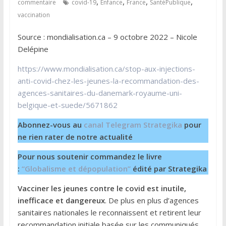
,
,
,
,
commentaire
covid-19
Enfance
France
SantéPublique
vaccination
Source : mondialisation.ca – 9 octobre 2022 – Nicole
Delépine
https://www.mondialisation.ca/stop-aux-injections-
anti-covid-chez-les-jeunes-la-recommandation-des-
agences-sanitaires-du-danemark-royaume-uni-
belgique-et-suede/5671862
Abonnez-vous au
canal Telegram Strategika
pour
ne rien rater de notre actualité
Pour nous soutenir commandez le livre
:
“Globalisme et dépopulation”
édité par Strategika
Vacciner les jeunes contre le covid est inutile,
inefficace et dangereux
. De plus en plus d’agences
sanitaires nationales le reconnaissent et retirent leur
recommandation initiale basée sur les communiqués