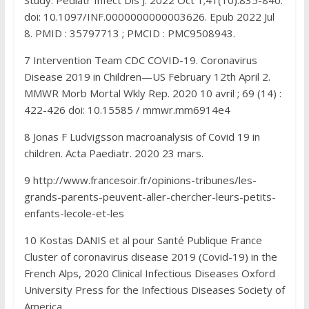
doi: 10.1097/INF.0000000000003626. Epub 2022 Jul
8. PMID : 35797713 ; PMCID : PMC9508943.
7 Intervention Team CDC COVID-19. Coronavirus
Disease 2019 in Children—US February 12th April 2.
MMWR Morb Mortal Wkly Rep. 2020 10 avril ; 69 (14) :
422-426 doi: 10.15585 / mmwr.mm6914e4
8 Jonas F Ludvigsson macroanalysis of Covid 19 in
children. Acta Paediatr. 2020 23 mars.
9 http://www.francesoir.fr/opinions-tribunes/les-
grands-parents-peuvent-aller-chercher-leurs-petits-
enfants-lecole-et-les
10 Kostas DANIS et al pour Santé Publique France
Cluster of coronavirus disease 2019 (Covid-19) in the
French Alps, 2020 Clinical Infectious Diseases Oxford
University Press for the Infectious Diseases Society of
America.