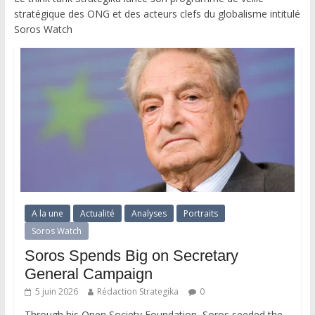
stratégique des ONG et des acteurs clefs du globalisme intitulé
Soros Watch
A la une
Actualité
Analyses
Portraits
Soros Watch
Soros Spends Big on Secretary
General Campaign
5 juin 2026
Rédaction Strategika
0
Through his Open Society Foundation, Soros seeded the