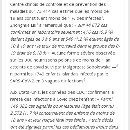
Centre chinois de contrôle et de prévention des
maladies sur 73 414 cas estime que les moins de
3
19 ans constituent moins de 1 % des infectés
.
4
Zhonghua Liu
a remarqué que : «
sur 44 672 cas
confirmés en laboratoire seulement 416 cas (0,9 %)
étaient âgés de 0 à 9 ans et 549 (1,2 %) étaient âgés de
10 à 19 ans ; le taux de mortalité dans le groupe des 0-
19 était de 0,18 %
». Aucune forme sévère observée
sur les 300 nourrissons polonais de moins de 1 an
5
atteints de covid suivi par Małgorzata Sobolewska —
ni parmi les 1749 enfants islandais infectés par le
6
SARS-CoV-2 en 3 vagues d’infections
.
7
Aux États-Unis, les données des CDC
confirment la
rareté des infections à Covid chez l’enfant : «
Parmi
149 082 cas signalés pour lesquels l’âge était connu,
2 572 (1. 7 %) concernaient des enfants de moins de
18 ans » et leur risque létal très faible : « trois décès
ont été signalés parmi les cas pédiatriques inclus dans