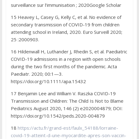
surveillance sur l’immunisation ; 2020Google Scholar
15 Heavey L, Casey G, Kelly C, et al. No evidence of
secondary transmission of COVID-19 from children
attending school in Ireland, 2020. Euro Surveill 2020;
25 :2000903.
16 Hildenwall H, Luthander J, Rhedin S, et al. Paediatric
COVID-19 admissions in a region with open schools
during the two first months of the pandemic. Acta
Paediatr. 2020; 00:1—3.
https://doi.org/10.1111/apa.15432
17 Benjamin Lee and William V. Raszka COVID-19
Transmission and Children: The Child Is Not to Blame
Pediatrics August 2020, 146 (2) e2020004879; DOI:
https://doi.org/10.1542/peds.2020-004879
18
https://actu.fr/grand-est/faulx_54188/lorraine-
covid-19-atteint-d-une-myocardite-apres-son-vaccin-