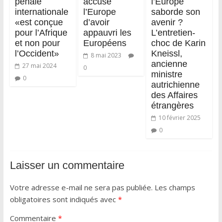
pénale
accuse
l’Europe
internationale
l’Europe
saborde son
«est conçue
d’avoir
avenir ?
pour l’Afrique
appauvri les
L’entretien-
et non pour
Européens
choc de Karin
l’Occident»
Kneissl,
8 mai 2023
ancienne
27 mai 2024
0
ministre
0
autrichienne
des Affaires
étrangères
10 février 2025
0
Laisser un commentaire
Votre adresse e-mail ne sera pas publiée.
Les champs
obligatoires sont indiqués avec
*
Commentaire
*