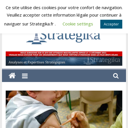
Skip
Ce site utilise des cookies pour votre confort de navigation.
vendredi, août 7, 2026
to
Veuillez accepter cette information légale pour continuer à
content
naviguer sur Strategika.fr .
Cookie settings
Accepter
Strategika
Expertise
et
Analyses
géostratégiques