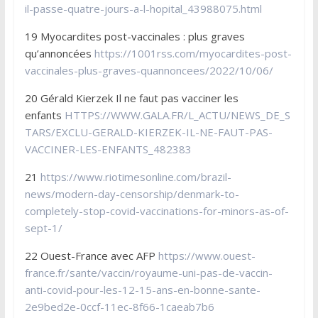
il-passe-quatre-jours-a-l-hopital_43988075.html
19 Myocardites post-vaccinales : plus graves
qu’annoncées
https://1001rss.com/myocardites-post-
vaccinales-plus-graves-quannoncees/2022/10/06/
20 Gérald Kierzek Il ne faut pas vacciner les
enfants
HTTPS://WWW.GALA.FR/L_ACTU/NEWS_DE_S
TARS/EXCLU-GERALD-KIERZEK-IL-NE-FAUT-PAS-
VACCINER-LES-ENFANTS_482383
21
https://www.riotimesonline.com/brazil-
news/modern-day-censorship/denmark-to-
completely-stop-covid-vaccinations-for-minors-as-of-
sept-1/
22 Ouest-France avec AFP
https://www.ouest-
france.fr/sante/vaccin/royaume-uni-pas-de-vaccin-
anti-covid-pour-les-12-15-ans-en-bonne-sante-
2e9bed2e-0ccf-11ec-8f66-1caeab7b6