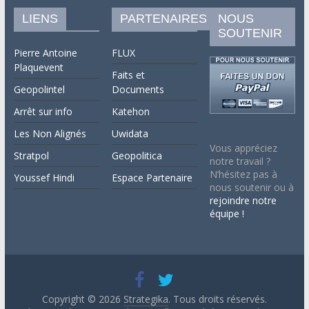
LIENS
PARTENAIRES
NOUS
SOUTENIR
Pierre Antoine
FLUX
Plaquevent
Faits et
Geopolintel
Documents
Arrêt sur info
Katehon
Les Non Alignés
Uwidata
Vous appréciez
Stratpol
Geopolitica
notre travail ?
N’hésitez pas à
Youssef Hindi
Espace Partenaire
nous soutenir ou à
rejoindre notre
équipe !
Copyright © 2026
Strategika
. Tous droits réservés.