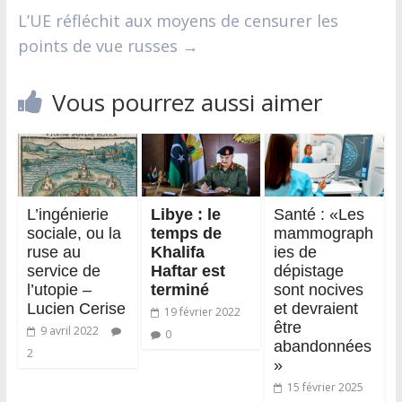
L’UE réfléchit aux moyens de censurer les
points de vue russes
→
Vous pourrez aussi aimer
L’ingénierie
Libye : l
e
Santé : «Les
sociale, ou la
temps de
mammograph
ruse au
Khalifa
ies de
service de
Haftar est
dépistage
l’utopie –
terminé
sont nocives
Lucien Cerise
et devraient
19 février 2022
être
9 avril 2022
0
abandonnées
2
»
15 février 2025