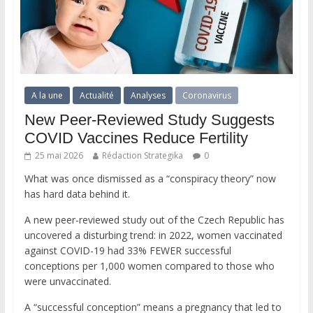
A la une
Actualité
Analyses
Coronavirus
New Peer-Reviewed Study Suggests
COVID Vaccines Reduce Fertility
25 mai 2026
Rédaction Strategika
0
What was once dismissed as a “conspiracy theory” now
has hard data behind it.
A new peer-reviewed study out of the Czech Republic has
uncovered a disturbing trend: in 2022, women vaccinated
against COVID-19 had 33% FEWER successful
conceptions per 1,000 women compared to those who
were unvaccinated.
A “successful conception” means a pregnancy that led to