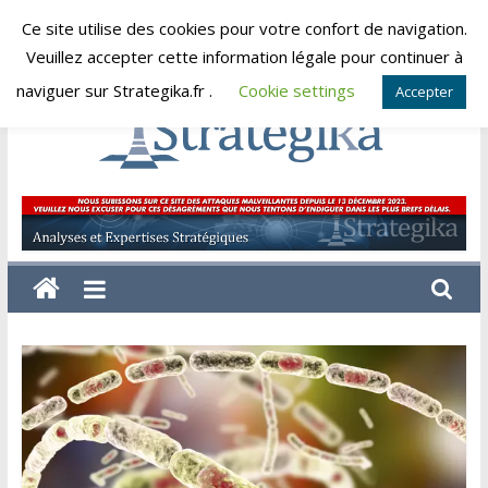
Skip
Ce site utilise des cookies pour votre confort de navigation.
lundi, août 10, 2026
to
Veuillez accepter cette information légale pour continuer à
content
naviguer sur Strategika.fr .
Cookie settings
Accepter
Strategika
Expertise
et
Analyses
géostratégiques