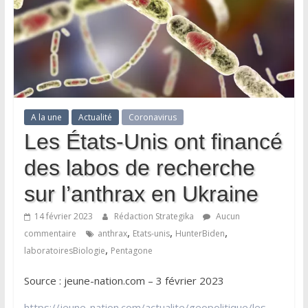
A la une
Actualité
Coronavirus
Les États-Unis ont financé
des labos de recherche
sur l’anthrax en Ukraine
14 février 2023
Rédaction Strategika
Aucun
,
,
,
commentaire
anthrax
Etats-unis
HunterBiden
,
laboratoiresBiologie
Pentagone
Source : jeune-nation.com – 3 février 2023
https://jeune-nation.com/actualite/geopolitique/les-