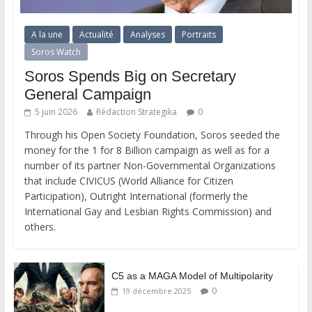
A la une
Actualité
Analyses
Portraits
Soros Watch
Soros Spends Big on Secretary
General Campaign
5 juin 2026
Rédaction Strategika
0
Through his Open Society Foundation, Soros seeded the
money for the 1 for 8 Billion campaign as well as for a
number of its partner Non-Governmental Organizations
that include CIVICUS (World Alliance for Citizen
Participation), Outright International (formerly the
International Gay and Lesbian Rights Commission) and
others.
C5 as a MAGA Model of Multipolarity
0
19 décembre 2025