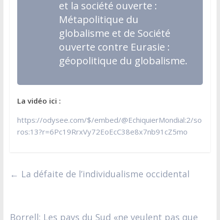
et la société ouverte :
Métapolitique du
globalisme
et de
Société
ouverte contre Eurasie :
géopolitique du globalisme
.
La vidéo ici :
https://odysee.com/$/embed/@EchiquierMondial:2/so
ros:13?r=6Pc19RrxVy72EoEcC38e8x7nb91cZ5mo
←
La défaite de l’individualisme occidental
Borrell: Les pays du Sud «ne veulent pas que