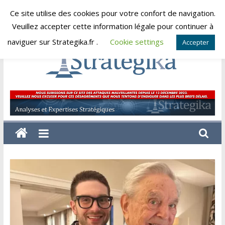
Skip
Ce site utilise des cookies pour votre confort de navigation.
samedi, août 8, 2026
to
Veuillez accepter cette information légale pour continuer à
content
naviguer sur Strategika.fr .
Cookie settings
Accepter
Strategika
Expertise
et
Analyses
géostratégiques