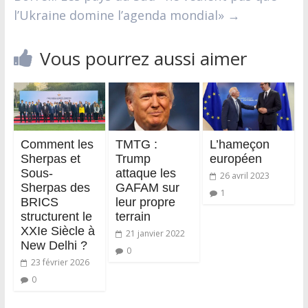
l’Ukraine domine l’agenda mondial»
→
Vous pourrez aussi aimer
Сomment les
TMTG :
L’hameçon
Sherpas et
Trump
européen
Sous-
attaque les
26 avril 2023
Sherpas des
GAFAM sur
1
BRICS
leur propre
structurent le
terrain
XXIe Siècle à
21 janvier 2022
New Delhi ?
0
23 février 2026
0