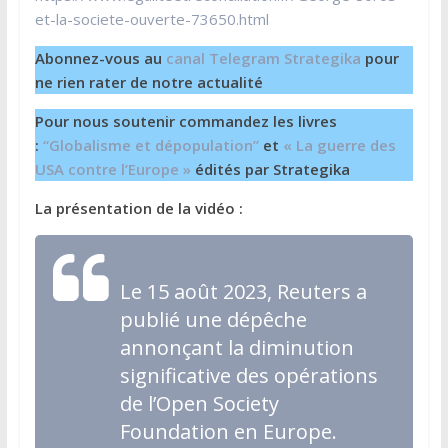
et-la-societe-ouverte-73650.html
Abonnez-vous au
canal Telegram Strategika
pour
ne rien rater de notre actualité
Pour nous soutenir commandez les livres
:
“Globalisme et dépopulation”
et
« La guerre des
USA contre l’Europe »
édités par Strategika
La présentation de la vidéo :
Le 15 août 2023, Reuters a
publié une dépêche
annonçant la diminution
significative des opérations
de l’Open Society
Foundation en Europe.