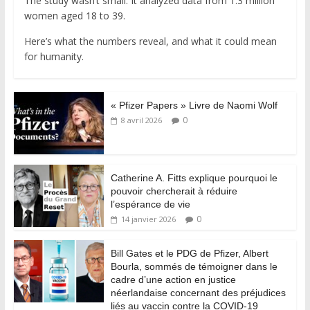
The study wasn’t small. It analyzed data from 1.3 million
women aged 18 to 39.
Here’s what the numbers reveal, and what it could mean
for humanity.
« Pfizer Papers » Livre de Naomi Wolf
0
8 avril 2026
Catherine A. Fitts explique pourquoi le
pouvoir chercherait à réduire
l’espérance de vie
0
14 janvier 2026
Bill Gates et le PDG de Pfizer, Albert
Bourla, sommés de témoigner dans le
cadre d’une action en justice
néerlandaise concernant des préjudices
liés au vaccin contre la COVID-19