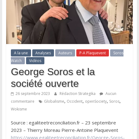
A la une
Analyses
Auteurs
P-A Plaquevent
Soros
Watch
Vidéos
George Soros et la
société ouverte
26 septembre 2023
Rédaction Strategika
Aucun
,
,
,
,
commentaire
Globalisme
Occident
openSociety
Soros
Wokisme
Source : egaliteetreconciliation.fr – 23 septembre
2023 – Thierry Moreau Pierre-Antoine Plaquevent
https://www.egaliteetreconciliation.fr/George-Soros-