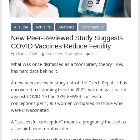
A la une
Actualité
Analyses
Coronavirus
New Peer-Reviewed Study Suggests
COVID Vaccines Reduce Fertility
25 mai 2026
Rédaction Strategika
0
What was once dismissed as a “conspiracy theory” now
has hard data behind it.
A new peer-reviewed study out of the Czech Republic has
uncovered a disturbing trend: in 2022, women vaccinated
against COVID-19 had 33% FEWER successful
conceptions per 1,000 women compared to those who
were unvaccinated.
A “successful conception” means a pregnancy that led to
a live birth nine months later.