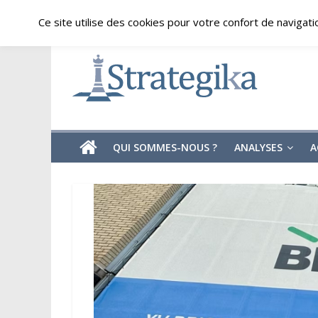
Skip
dimanche, août 9, 2026
Ce site utilise des cookies pour votre confort de navigati
to
content
Strategika
Expertise
et
Analyses
géostratégiques
QUI SOMMES-NOUS ?
ANALYSES
A