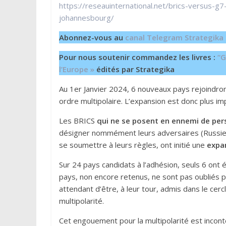
https://reseauinternational.net/brics-versus-g
johannesbourg/
Abonnez-vous au
canal Telegram Strategika
Pour nous soutenir commandez les livres :
“G
l’Europe »
édités par Strategika
Au 1er Janvier 2024, 6 nouveaux pays rejoindron
ordre multipolaire. L’expansion est donc plus imp
Les BRICS
qui ne se posent en ennemi de per
désigner nommément leurs adversaires (Russie 
se soumettre à leurs règles, ont initié une
expa
Sur 24 pays candidats à l’adhésion, seuls 6 ont 
pays, non encore retenus, ne sont pas oubliés p
attendant d’être, à leur tour, admis dans le cerc
multipolarité.
Cet engouement pour la multipolarité est incon