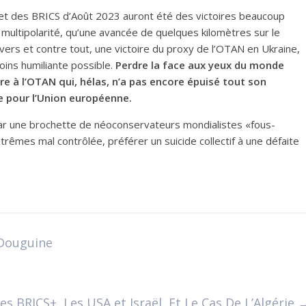
et des BRICS d’Août 2023 auront été des victoires beaucoup
 multipolarité, qu’une avancée de quelques kilomètres sur le
ers et contre tout, une victoire du proxy de l’OTAN en Ukraine,
oins humiliante possible.
Perdre la face aux yeux du monde
re à l’OTAN qui, hélas, n’a pas encore épuisé tout son
ue pour l’Union européenne.
par une brochette de néoconservateurs mondialistes «fous-
rêmes mal contrôlée, préférer un suicide collectif à une défaite
 Douguine
 BRICS+, Les USA et Israël, Et Le Cas De L’Algérie