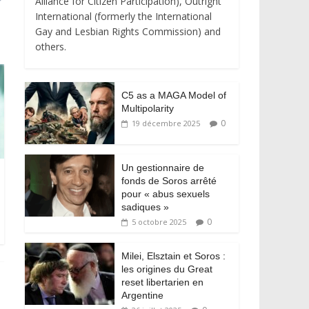
Alliance for Citizen Participation), Outright
International (formerly the International
Gay and Lesbian Rights Commission) and
others.
C5 as a MAGA Model of
Multipolarity
0
19 décembre 2025
Un gestionnaire de
fonds de Soros arrêté
pour « abus sexuels
sadiques »
0
5 octobre 2025
Milei, Elsztain et Soros :
les origines du Great
reset libertarien en
Argentine