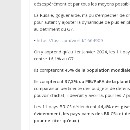
désespérément et par tous les moyens possibles
La Russie, goguenarde, n’a pu s’empêcher de dr
pour autant y ajouter la dynamique de plus en p
au détriment du G7.
•
https://tass.com/world/1664909
On y apprend qu’au 1er Janvier 2024, les 11 p
contre 16,1% au G7.
Ils compteront
45% de la population mondial
Ils compteront
37,3% du PIB/PaPA de la planè
comparaison pertinente des budgets de défense e
pouvoir d’achat, il devrait y avoir là, pour les 
Les 11 pays BRICS détiendront
44,4% des gise
évidemment, les pays «amis des BRICS» et de 
pour ne citer qu’eux.)