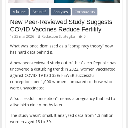
A la une
Actualité
Analyses
Coronavirus
New Peer-Reviewed Study Suggests
COVID Vaccines Reduce Fertility
25 mai 2026
Rédaction Strategika
0
What was once dismissed as a “conspiracy theory” now
has hard data behind it.
A new peer-reviewed study out of the Czech Republic has
uncovered a disturbing trend: in 2022, women vaccinated
against COVID-19 had 33% FEWER successful
conceptions per 1,000 women compared to those who
were unvaccinated.
A “successful conception” means a pregnancy that led to
a live birth nine months later.
The study wasn’t small. It analyzed data from 1.3 million
women aged 18 to 39.