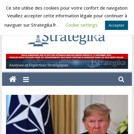
Skip
Ce site utilise des cookies pour votre confort de navigation.
jeudi, août 6, 2026
to
Veuillez accepter cette information légale pour continuer à
content
naviguer sur Strategika.fr .
Cookie settings
Accepter
Strategika
Expertise
et
Analyses
géostratégiques