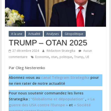
A la une
Actualité
Analyses
Géopolitique
TRUMP – OTAN 2025
27 décembre 2024
Rédaction Strategika
Aucun
,
,
,
,
commentaire
Economie
otan
politique
Trump
UE
Par Oleg Nesterenko
Abonnez-vous au
canal Telegram Strategika
pour
ne rien rater de notre actualité
Pour nous soutenir commandez les livres
Strategika :
“Globalisme et dépopulation”
,
« La
guerre des USA contre l’Europe »
et
« Société
ouverte contre Eurasie »