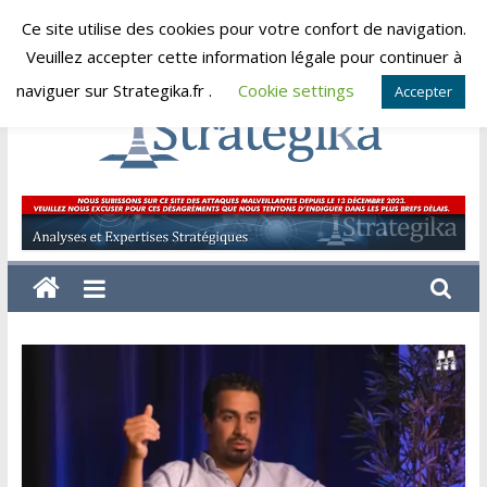
Skip
Ce site utilise des cookies pour votre confort de navigation.
samedi, août 8, 2026
to
Veuillez accepter cette information légale pour continuer à
content
naviguer sur Strategika.fr .
Cookie settings
Accepter
Strategika
Expertise
et
Analyses
géostratégiques