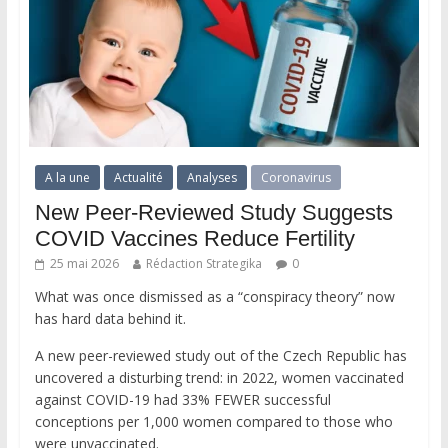
A la une
Actualité
Analyses
Coronavirus
New Peer-Reviewed Study Suggests
COVID Vaccines Reduce Fertility
25 mai 2026
Rédaction Strategika
0
What was once dismissed as a “conspiracy theory” now
has hard data behind it.
A new peer-reviewed study out of the Czech Republic has
uncovered a disturbing trend: in 2022, women vaccinated
against COVID-19 had 33% FEWER successful
conceptions per 1,000 women compared to those who
were unvaccinated.