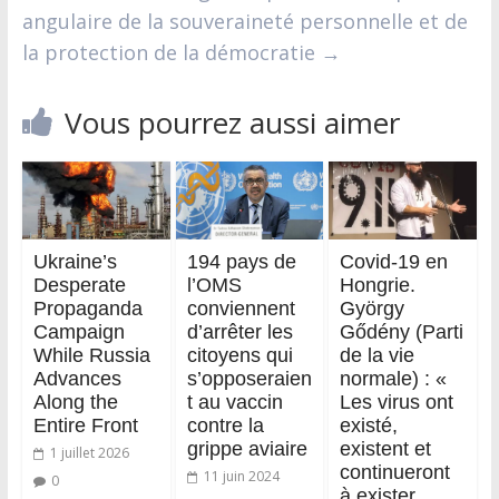
angulaire de la souveraineté personnelle et de
la protection de la démocratie
→
Vous pourrez aussi aimer
Ukraine’s
194 pays de
Covid-19 en
Desperate
l’OMS
Hongrie.
Propaganda
conviennent
György
Campaign
d’arrêter les
Gődény (Parti
While Russia
citoyens qui
de la vie
Advances
s’opposeraien
normale) : «
Along the
t au vaccin
Les virus ont
Entire Front
contre la
existé,
grippe aviaire
existent et
1 juillet 2026
continueront
11 juin 2024
0
à exister,