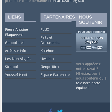
plus. Pour toute demande :
contact@strategika.fr
LIENS
PARTENAIRES
NOUS
SOUTENIR
Pierre Antoine
FLUX
Plaquevent
Faits et
Geopolintel
Documents
Arrêt sur info
Katehon
Les Non Alignés
Uwidata
Vous appréciez
Stratpol
Geopolitica
notre travail ?
N’hésitez pas à
Youssef Hindi
Espace Partenaire
nous soutenir ou à
rejoindre notre
équipe !