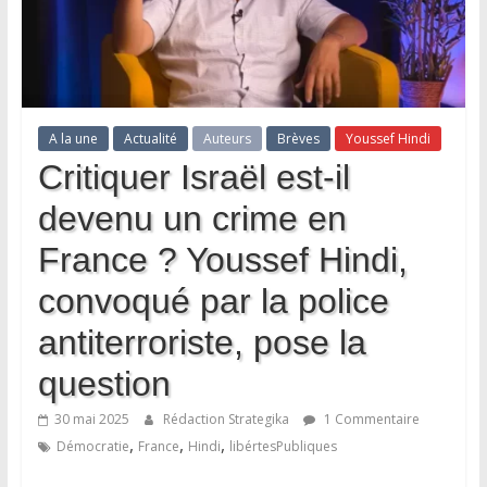
A la une
Actualité
Auteurs
Brèves
Youssef Hindi
Critiquer Israël est-il
devenu un crime en
France ? Youssef Hindi,
convoqué par la police
antiterroriste, pose la
question
30 mai 2025
Rédaction Strategika
1 Commentaire
,
,
,
Démocratie
France
Hindi
libértesPubliques