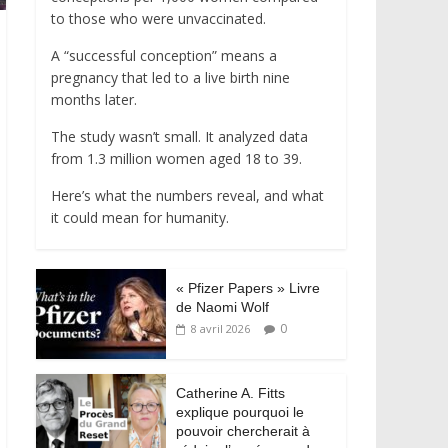
to those who were unvaccinated.
A “successful conception” means a
pregnancy that led to a live birth nine
months later.
The study wasn’t small. It analyzed data
from 1.3 million women aged 18 to 39.
Here’s what the numbers reveal, and what
it could mean for humanity.
« Pfizer Papers » Livre
de Naomi Wolf
0
8 avril 2026
Catherine A. Fitts
explique pourquoi le
pouvoir chercherait à