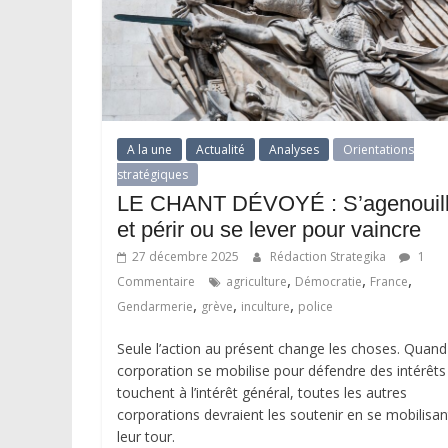
A la une
Actualité
Analyses
Orientations
stratégiques
LE CHANT DÉVOYÉ : S’agenouill
et périr ou se lever pour vaincre
27 décembre 2025
Rédaction Strategika
1
,
,
,
Commentaire
agriculture
Démocratie
France
,
,
,
Gendarmerie
grève
inculture
police
Seule l’action au présent change les choses. Quan
corporation se mobilise pour défendre des intérêts
touchent à l’intérêt général, toutes les autres
corporations devraient les soutenir en se mobilisan
leur tour.