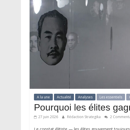
A la une
Actualité
Analyses
Les essentiels
Pourquoi les élites gag
27 juin 2026
Rédaction Strategika
2 Commenta
Le constat élitiste — les élites gouvernent toujou