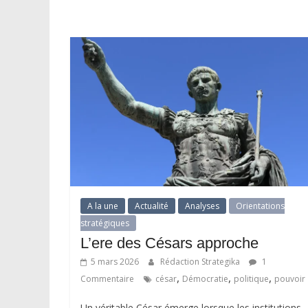
A la une
Actualité
Analyses
Orientations
stratégiques
L’ere des Césars approche
5 mars 2026
Rédaction Strategika
1
,
,
,
Commentaire
césar
Démocratie
politique
pouvoir
Un véritable César émerge lorsque les institutions