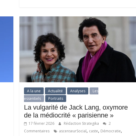
A la une
Actualité
Analyses
Les
essentiels
Portraits
La vulgarité de Jack Lang, oxymore
de la médiocrité « parisienne »
17 février 2026
Rédaction Strategika
2
,
,
,
Commentaires
ascenseurSocial
caste
Démocratie