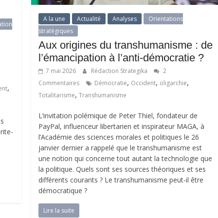
A la une
Actualité
Analyses
Orientations
ation
stratégiques
Aux origines du transhumanisme : de
l’émancipation à l’anti-démocratie ?
7 mai 2026
Rédaction Strategika
2
,
,
,
Commentaires
Démocratie
Occident
oligarchie
,
ent
,
Totalitarisme
Transhumanisme
L’invitation polémique de Peter Thiel, fondateur de
is
PayPal, influenceur libertarien et inspirateur MAGA, à
rite-
l’Académie des sciences morales et politiques le 26
janvier dernier a rappelé que le transhumanisme est
une notion qui concerne tout autant la technologie que
la politique. Quels sont ses sources théoriques et ses
différents courants ? Le transhumanisme peut-il être
démocratique ?
Lire la suite