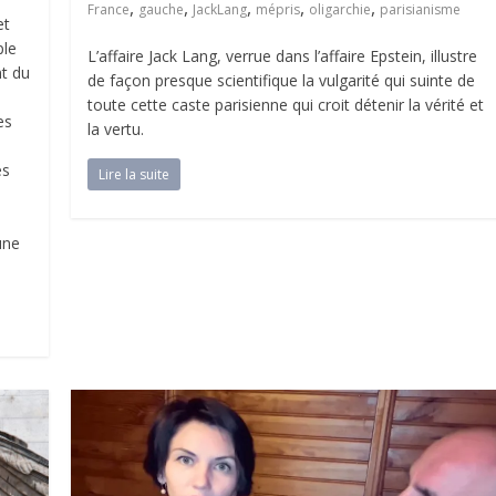
,
,
,
,
,
France
gauche
JackLang
mépris
oligarchie
parisianisme
et
ple
L’affaire Jack Lang, verrue dans l’affaire Epstein, illustre
nt du
de façon presque scientifique la vulgarité qui suinte de
toute cette caste parisienne qui croit détenir la vérité et
es
la vertu.
es
Lire la suite
une