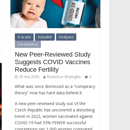
A la une
Actualité
Analyses
Coronavirus
New Peer-Reviewed Study
Suggests COVID Vaccines
Reduce Fertility
25 mai 2026
Rédaction Strategika
0
What was once dismissed as a “conspiracy
theory” now has hard data behind it.
A new peer-reviewed study out of the
Czech Republic has uncovered a disturbing
trend: in 2022, women vaccinated against
COVID-19 had 33% FEWER successful
conceptions per 1,000 women compared