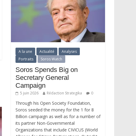
A la une
Actualité
Analyses
Portraits
Soros Watch
Soros Spends Big on
Secretary General
Campaign
5 juin 2026
Rédaction Strategika
0
Through his Open Society Foundation,
Soros seeded the money for the 1 for 8
Billion campaign as well as for a number of
its partner Non-Governmental
Organizations that include CIVICUS (World