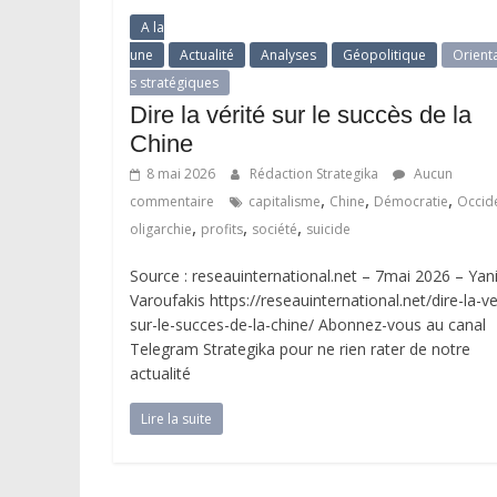
A la
une
Actualité
Analyses
Géopolitique
Orient
s stratégiques
Dire la vérité sur le succès de la
Chine
8 mai 2026
Rédaction Strategika
Aucun
,
,
,
commentaire
capitalisme
Chine
Démocratie
Occid
,
,
,
oligarchie
profits
société
suicide
Source : reseauinternational.net – 7mai 2026 – Yan
Varoufakis https://reseauinternational.net/dire-la-ve
sur-le-succes-de-la-chine/ Abonnez-vous au canal
Telegram Strategika pour ne rien rater de notre
actualité
Lire la suite