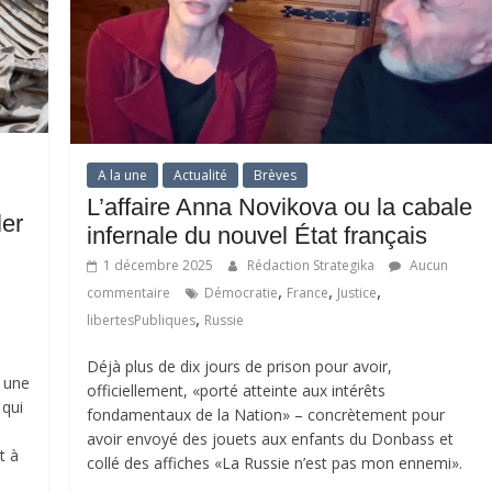
A la une
Actualité
Brèves
L’affaire Anna Novikova ou la cabale
er
infernale du nouvel État français
1 décembre 2025
Rédaction Strategika
Aucun
,
,
,
commentaire
Démocratie
France
Justice
,
libertesPubliques
Russie
Déjà plus de dix jours de prison pour avoir,
d une
officiellement, «porté atteinte aux intérêts
 qui
fondamentaux de la Nation» – concrètement pour
avoir envoyé des jouets aux enfants du Donbass et
t à
collé des affiches «La Russie n’est pas mon ennemi».