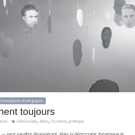
Orientations stratégiques
nent toujours
,
,
,
ires
Démocratie
élites
Occident
politique
rs — peut paraître désespérant. Mais la démocratie dynamique le