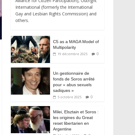
Alliance for Citizen Participation), Outright
International (formerly the International
Gay and Lesbian Rights Commission) and
others.
C5 as a MAGA Model of
Multipolarity
0
19 décembre 2025
Un gestionnaire de
fonds de Soros arrêté
pour « abus sexuels
sadiques »
0
5 octobre 2025
Milei, Elsztain et Soros :
les origines du Great
reset libertarien en
Argentine