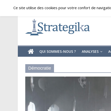
Skip
samedi, août 8, 2026
Ce site utilise des cookies pour votre confort de navigati
to
content
Strategika
Expertise
et
Analyses
géostratégiques
QUI SOMMES-NOUS ?
ANALYSES
A
Démocratie