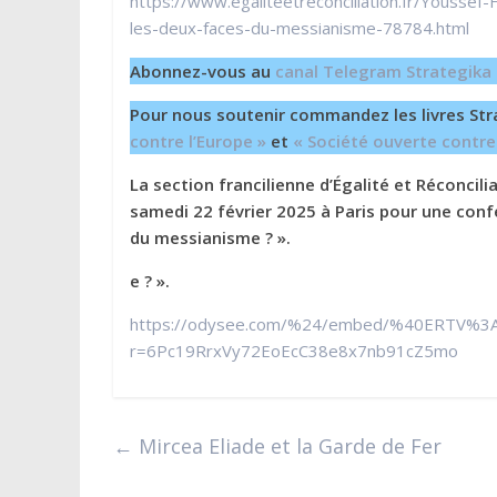
https://www.egaliteetreconciliation.fr/Youssef
les-deux-faces-du-messianisme-78784.html
Abonnez-vous au
canal Telegram Strategika
Pour nous soutenir commandez les livres Str
contre l’Europe »
et
« Société ouverte contre
La section francilienne d’Égalité et Réconcil
samedi 22 février 2025 à Paris pour une confé
du messianisme ? ».
e ? ».
https://odysee.com/%24/embed/%40ERTV%3A
r=6Pc19RrxVy72EoEcC38e8x7nb91cZ5mo
←
Mircea Eliade et la Garde de Fer