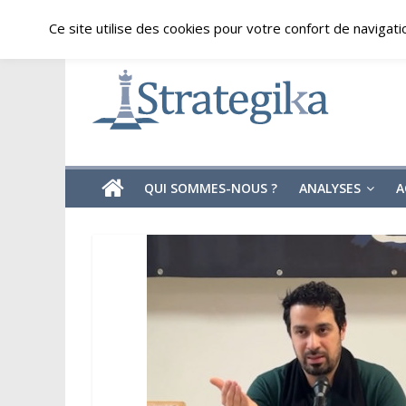
Skip
samedi, août 8, 2026
Ce site utilise des cookies pour votre confort de navigati
to
content
Strategika
Expertise
et
Analyses
géostratégiques
QUI SOMMES-NOUS ?
ANALYSES
A