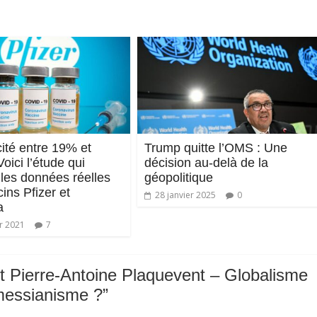
cité entre 19% et
Trump quitte l’OMS : Une
oici l’étude qui
décision au-delà de la
les données réelles
géopolitique
ins Pfizer et
28 janvier 2025
0
a
er 2021
7
t Pierre-Antoine Plaquevent – Globalisme
 messianisme ?
”