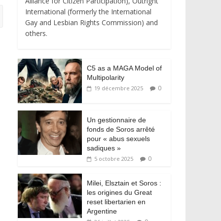
Alliance for Citizen Participation), Outright
International (formerly the International
Gay and Lesbian Rights Commission) and
others.
C5 as a MAGA Model of
Multipolarity
0
19 décembre 2025
Un gestionnaire de
fonds de Soros arrêté
pour « abus sexuels
sadiques »
0
5 octobre 2025
Milei, Elsztain et Soros :
les origines du Great
reset libertarien en
Argentine