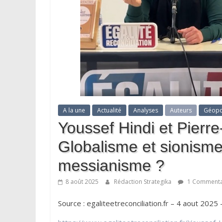
A la une
Actualité
Analyses
Auteurs
Géopo
Youssef Hindi et Pierr
Globalisme et sionisme
messianisme ?
8 août 2025
Rédaction Strategika
1 Commenta
Source : egaliteetreconciliation.fr – 4 aout 202