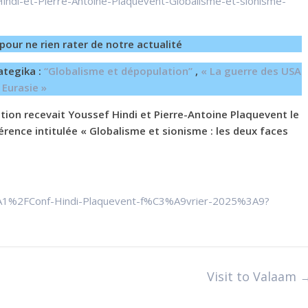
-Hindi-et-Pierre-Antoine-Plaquevent-Globalisme-et-sionisme-
pour ne rien rater de notre actualité
ategika :
“Globalisme et dépopulation”
,
« La guerre des USA
 Eurasie »
iation recevait Youssef Hindi et Pierre-Antoine Plaquevent le
rence intitulée « Globalisme et sionisme : les deux faces
1%2FConf-Hindi-Plaquevent-f%C3%A9vrier-2025%3A9?
Visit to Valaam