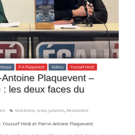
litique
P-A Plaquevent
Vidéos
Youssef Hindi
e-Antoine Plaquevent –
 : les deux faces du
,
,
,
ire
Globalisme
israel
judaisme
Messianisme
5 – Youssef Hindi et Pierre-Antoine Plaquevent