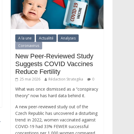
A la une
Actualité
Analyses
Coronavirus
New Peer-Reviewed Study
Suggests COVID Vaccines
Reduce Fertility
25 mai 2026
Rédaction Strategika
0
What was once dismissed as a “conspiracy
theory” now has hard data behind it.
A new peer-reviewed study out of the
Czech Republic has uncovered a disturbing
→
trend: in 2022, women vaccinated against
COVID-19 had 33% FEWER successful
conceptions per 1,000 women compared