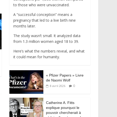
to those who were unvaccinated.
A “successful conception” means a
pregnancy that led to a live birth nine
months later.
The study wasn’t small. It analyzed data
from 1.3 million women aged 18 to 39.
Here’s what the numbers reveal, and what
it could mean for humanity.
« Pfizer Papers » Livre
de Naomi Wolf
0
8 avril 2026
Catherine A. Fitts
explique pourquoi le
pouvoir chercherait à