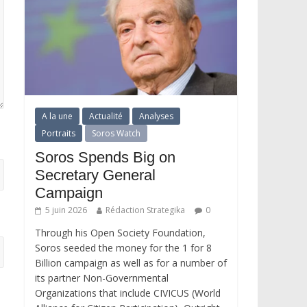
A la une
Actualité
Analyses
Portraits
Soros Watch
Soros Spends Big on
Secretary General
Campaign
5 juin 2026
Rédaction Strategika
0
Through his Open Society Foundation,
Soros seeded the money for the 1 for 8
Billion campaign as well as for a number of
its partner Non-Governmental
Organizations that include CIVICUS (World