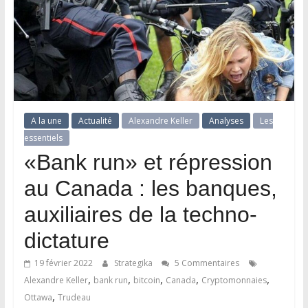
A la une
Actualité
Alexandre Keller
Analyses
Les
essentiels
«Bank run» et répression
au Canada : les banques,
auxiliaires de la techno-
dictature
19 février 2022
Strategika
5 Commentaires
,
,
,
,
,
Alexandre Keller
bank run
bitcoin
Canada
Cryptomonnaies
,
Ottawa
Trudeau