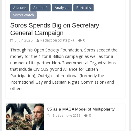
A la une
Actualité
Analyses
Portraits
Soros Watch
Soros Spends Big on Secretary
General Campaign
5 juin 2026
Rédaction Strategika
0
Through his Open Society Foundation, Soros seeded the
money for the 1 for 8 Billion campaign as well as for a
number of its partner Non-Governmental Organizations
that include CIVICUS (World Alliance for Citizen
Participation), Outright International (formerly the
International Gay and Lesbian Rights Commission) and
others.
C5 as a MAGA Model of Multipolarity
0
19 décembre 2025