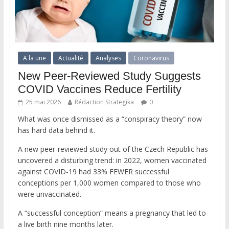
A la une
Actualité
Analyses
Coronavirus
New Peer-Reviewed Study Suggests
COVID Vaccines Reduce Fertility
25 mai 2026
Rédaction Strategika
0
What was once dismissed as a “conspiracy theory” now
has hard data behind it.
A new peer-reviewed study out of the Czech Republic has
uncovered a disturbing trend: in 2022, women vaccinated
against COVID-19 had 33% FEWER successful
conceptions per 1,000 women compared to those who
were unvaccinated.
A “successful conception” means a pregnancy that led to
a live birth nine months later.