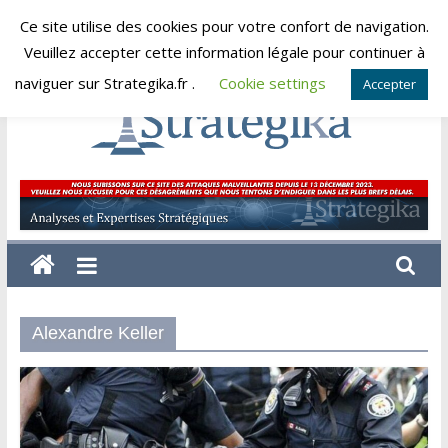
Skip
Ce site utilise des cookies pour votre confort de navigation.
dimanche, août 9, 2026
to
Veuillez accepter cette information légale pour continuer à
content
naviguer sur Strategika.fr .
Cookie settings
Accepter
Strategika
Expertise
et
Analyses
géostratégiques
Alexandre Keller