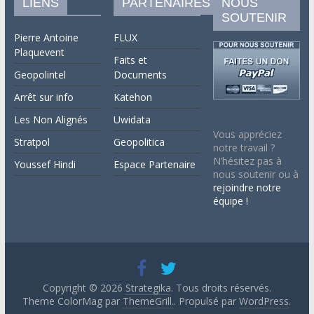
LIENS
PARTENAIRES
NOUS
SOUTENIR
Pierre Antoine
FLUX
Plaquevent
Faits et
Geopolintel
Documents
Arrêt sur info
Katehon
Les Non Alignés
Uwidata
Vous appréciez
Stratpol
Geopolitica
notre travail ?
N’hésitez pas à
Youssef Hindi
Espace Partenaire
nous soutenir ou à
rejoindre notre
équipe !
Copyright © 2026
Strategika
. Tous droits réservés.
Theme ColorMag par
ThemeGrill.
. Propulsé par
WordPress
.