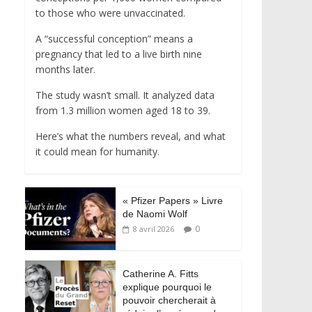
to those who were unvaccinated.
A “successful conception” means a
pregnancy that led to a live birth nine
months later.
The study wasn’t small. It analyzed data
from 1.3 million women aged 18 to 39.
Here’s what the numbers reveal, and what
it could mean for humanity.
« Pfizer Papers » Livre
de Naomi Wolf
0
8 avril 2026
Catherine A. Fitts
explique pourquoi le
pouvoir chercherait à