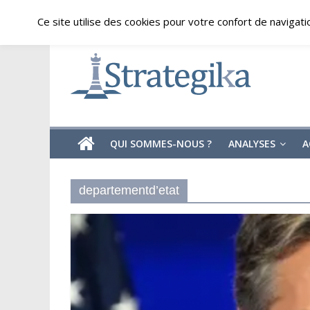
Skip
jeudi, août 6, 2026
Ce site utilise des cookies pour votre confort de navigati
to
content
Strategika
Expertise
et
Analyses
géostratégiques
QUI SOMMES-NOUS ?
ANALYSES
A
departementd’etat