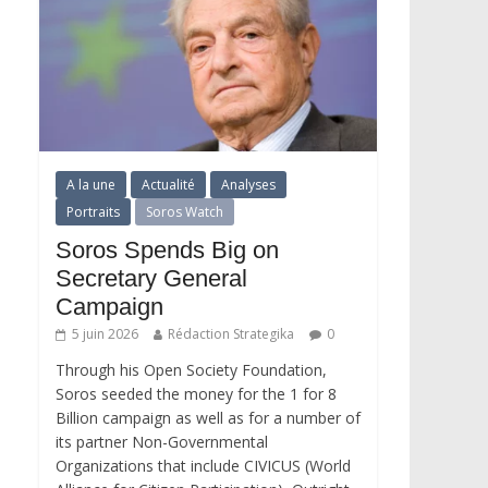
A la une
Actualité
Analyses
Portraits
Soros Watch
Soros Spends Big on
Secretary General
Campaign
5 juin 2026
Rédaction Strategika
0
Through his Open Society Foundation,
Soros seeded the money for the 1 for 8
Billion campaign as well as for a number of
its partner Non-Governmental
Organizations that include CIVICUS (World