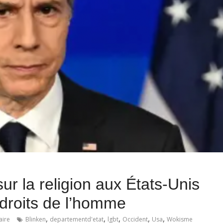
r la religion aux États-Unis
 droits de l’homme
,
,
,
,
,
ire
Blinken
departementd'etat
lgbt
Occident
Usa
Wokisme