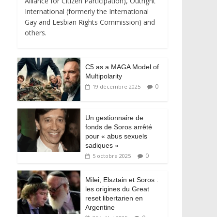
Alliance for Citizen Participation), Outright
International (formerly the International
Gay and Lesbian Rights Commission) and
others.
C5 as a MAGA Model of
Multipolarity
0
19 décembre 2025
Un gestionnaire de
fonds de Soros arrêté
pour « abus sexuels
sadiques »
0
5 octobre 2025
Milei, Elsztain et Soros :
les origines du Great
reset libertarien en
Argentine