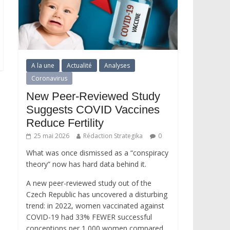
A la une
Actualité
Analyses
Coronavirus
New Peer-Reviewed Study
Suggests COVID Vaccines
Reduce Fertility
25 mai 2026
Rédaction Strategika
0
What was once dismissed as a “conspiracy
theory” now has hard data behind it.
A new peer-reviewed study out of the
Czech Republic has uncovered a disturbing
trend: in 2022, women vaccinated against
COVID-19 had 33% FEWER successful
conceptions per 1,000 women compared