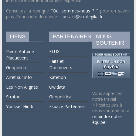
internationalement pour leur expertise.
Consultez la rubrique
"Qui sommes-nous ? "
pour en savoir
plus. Pour toute demande :
contact@strategika.fr
LIENS
PARTENAIRES
NOUS
SOUTENIR
Pierre Antoine
FLUX
Plaquevent
Faits et
Geopolintel
Documents
Arrêt sur info
Katehon
Les Non Alignés
Uwidata
Vous appréciez
Stratpol
Geopolitica
notre travail ?
N’hésitez pas à
Youssef Hindi
Espace Partenaire
nous soutenir ou à
rejoindre notre
équipe !