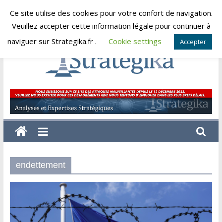
Skip
Ce site utilise des cookies pour votre confort de navigation.
vendredi, août 7, 2026
to
Veuillez accepter cette information légale pour continuer à
content
naviguer sur Strategika.fr .
Cookie settings
Accepter
Strategika
Expertise
et
Analyses
géostratégiques
endettement