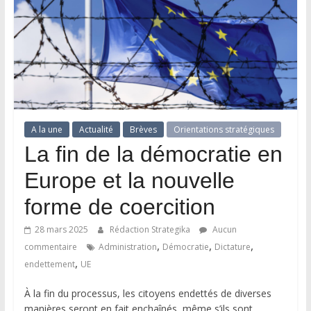
A la une
Actualité
Brèves
Orientations stratégiques
La fin de la démocratie en
Europe et la nouvelle
forme de coercition
28 mars 2025
Rédaction Strategika
Aucun
,
,
,
commentaire
Administration
Démocratie
Dictature
,
endettement
UE
À la fin du processus, les citoyens endettés de diverses
manières seront en fait enchaînés, même s’ils sont