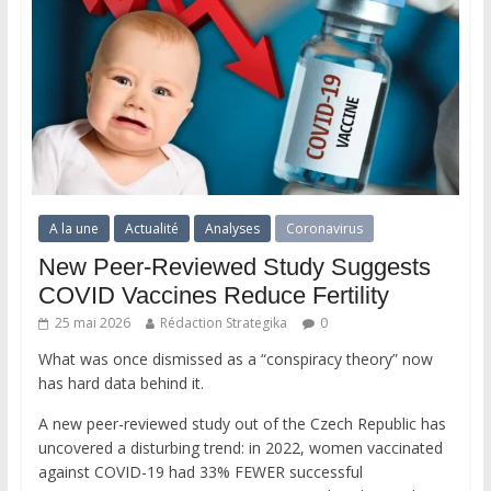
A la une
Actualité
Analyses
Coronavirus
New Peer-Reviewed Study Suggests
COVID Vaccines Reduce Fertility
25 mai 2026
Rédaction Strategika
0
What was once dismissed as a “conspiracy theory” now
has hard data behind it.
A new peer-reviewed study out of the Czech Republic has
uncovered a disturbing trend: in 2022, women vaccinated
against COVID-19 had 33% FEWER successful