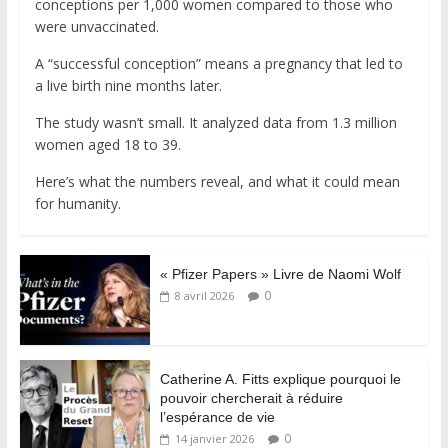
conceptions per 1,000 women compared to those who
were unvaccinated.
A “successful conception” means a pregnancy that led to
a live birth nine months later.
The study wasn’t small. It analyzed data from 1.3 million
women aged 18 to 39.
Here’s what the numbers reveal, and what it could mean
for humanity.
« Pfizer Papers » Livre de Naomi Wolf
0
8 avril 2026
Catherine A. Fitts explique pourquoi le
pouvoir chercherait à réduire
l’espérance de vie
0
14 janvier 2026