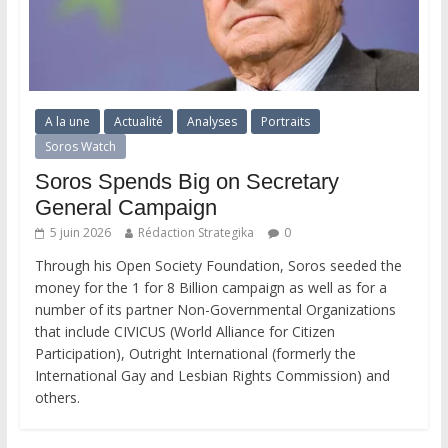
A la une
Actualité
Analyses
Portraits
Soros Watch
Soros Spends Big on Secretary
General Campaign
5 juin 2026
Rédaction Strategika
0
Through his Open Society Foundation, Soros seeded the
money for the 1 for 8 Billion campaign as well as for a
number of its partner Non-Governmental Organizations
that include CIVICUS (World Alliance for Citizen
Participation), Outright International (formerly the
International Gay and Lesbian Rights Commission) and
others.