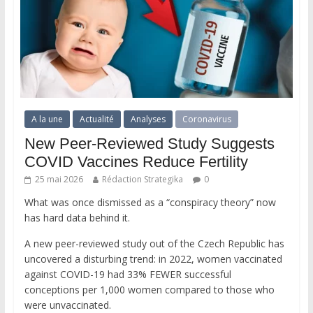
A la une
Actualité
Analyses
Coronavirus
New Peer-Reviewed Study Suggests
COVID Vaccines Reduce Fertility
25 mai 2026
Rédaction Strategika
0
What was once dismissed as a “conspiracy theory” now
has hard data behind it.
A new peer-reviewed study out of the Czech Republic has
uncovered a disturbing trend: in 2022, women vaccinated
against COVID-19 had 33% FEWER successful
conceptions per 1,000 women compared to those who
were unvaccinated.