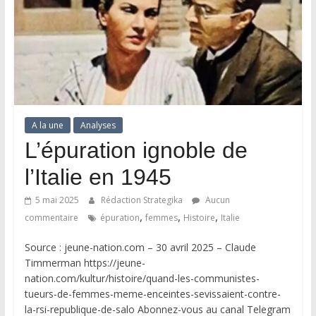
A la une
Analyses
L’épuration ignoble de
l’Italie en 1945
5 mai 2025
Rédaction Strategika
Aucun
,
,
,
commentaire
épuration
femmes
Histoire
Italie
Source : jeune-nation.com – 30 avril 2025 – Claude
Timmerman https://jeune-
nation.com/kultur/histoire/quand-les-communistes-
tueurs-de-femmes-meme-enceintes-sevissaient-contre-
la-rsi-republique-de-salo Abonnez-vous au canal Telegram