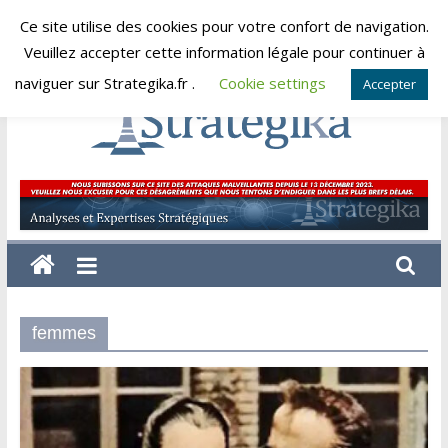
Skip
Ce site utilise des cookies pour votre confort de navigation.
samedi, août 8, 2026
to
Veuillez accepter cette information légale pour continuer à
content
naviguer sur Strategika.fr .
Cookie settings
Accepter
Strategika
Expertise
et
Analyses
géostratégiques
femmes