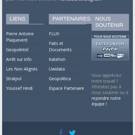
LIENS
PARTENAIRES
NOUS
SOUTENIR
Pierre Antoine
FLUX
Plaquevent
Faits et
Geopolintel
Documents
Arrêt sur info
Katehon
Les Non Alignés
Uwidata
Vous appréciez
Stratpol
Geopolitica
notre travail ?
N’hésitez pas à
Youssef Hindi
Espace Partenaire
nous soutenir ou à
rejoindre notre
équipe !