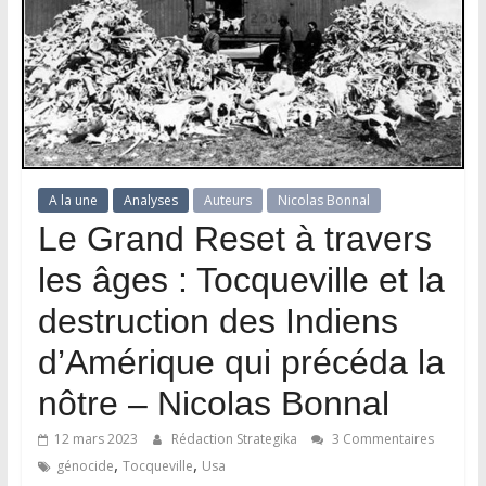
A la une
Analyses
Auteurs
Nicolas Bonnal
Le Grand Reset à travers
les âges : Tocqueville et la
destruction des Indiens
d’Amérique qui précéda la
nôtre – Nicolas Bonnal
12 mars 2023
Rédaction Strategika
3 Commentaires
,
,
génocide
Tocqueville
Usa