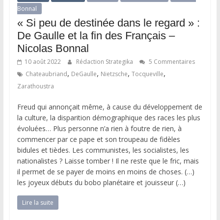
Bonnal
« Si peu de destinée dans le regard » :
De Gaulle et la fin des Français –
Nicolas Bonnal
10 août 2022
Rédaction Strategika
5 Commentaires
,
,
,
,
Chateaubriand
DeGaulle
Nietzsche
Tocqueville
Zarathoustra
Freud qui annonçait même, à cause du développement de
la culture, la disparition démographique des races les plus
évoluées… Plus personne n’a rien à foutre de rien, à
commencer par ce pape et son troupeau de fidèles
bidules et tièdes. Les communistes, les socialistes, les
nationalistes ? Laisse tomber ! Il ne reste que le fric, mais
il permet de se payer de moins en moins de choses. (…)
les joyeux débuts du bobo planétaire et jouisseur (…)
Lire la suite