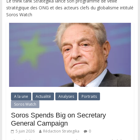
Le think tank Strategika lance son programme de veille
stratégique des ONG et des acteurs clefs du globalisme intitulé
Soros Watch
A la une
Actualité
Analyses
Portraits
Soros Watch
Soros Spends Big on Secretary
General Campaign
5 juin 2026
Rédaction Strategika
0