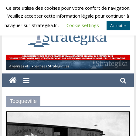
Skip
Ce site utilise des cookies pour votre confort de navigation.
vendredi, août 7, 2026
to
Veuillez accepter cette information légale pour continuer à
content
naviguer sur Strategika.fr .
Cookie settings
Accepter
Strategika
Expertise
et
Analyses
géostratégiques
Tocqueville