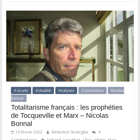
A la une
Actualité
Analyses
Coronavirus
Nicolas
Bonnal
Totalitarisme français : les prophéties
de Tocqueville et Marx – Nicolas
Bonnal
10 février 2022
Rédaction Strategika
4
,
,
,
,
Commentaires
Debord
Leviathan
Libre-arbitre
Marx