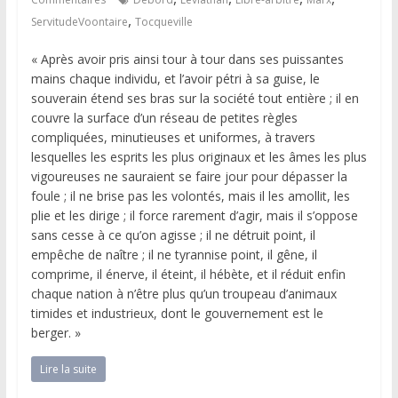
,
ServitudeVoontaire
Tocqueville
« Après avoir pris ainsi tour à tour dans ses puissantes
mains chaque individu, et l’avoir pétri à sa guise, le
souverain étend ses bras sur la société tout entière ; il en
couvre la surface d’un réseau de petites règles
compliquées, minutieuses et uniformes, à travers
lesquelles les esprits les plus originaux et les âmes les plus
vigoureuses ne sauraient se faire jour pour dépasser la
foule ; il ne brise pas les volontés, mais il les amollit, les
plie et les dirige ; il force rarement d’agir, mais il s’oppose
sans cesse à ce qu’on agisse ; il ne détruit point, il
empêche de naître ; il ne tyrannise point, il gêne, il
comprime, il énerve, il éteint, il hébète, et il réduit enfin
chaque nation à n’être plus qu’un troupeau d’animaux
timides et industrieux, dont le gouvernement est le
berger. »
Lire la suite