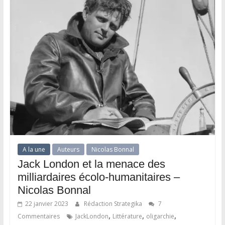
A la une
Auteurs
Nicolas Bonnal
Jack London et la menace des
milliardaires écolo-humanitaires –
Nicolas Bonnal
22 janvier 2023
Rédaction Strategika
7
,
,
,
Commentaires
JackLondon
Littérature
oligarchie