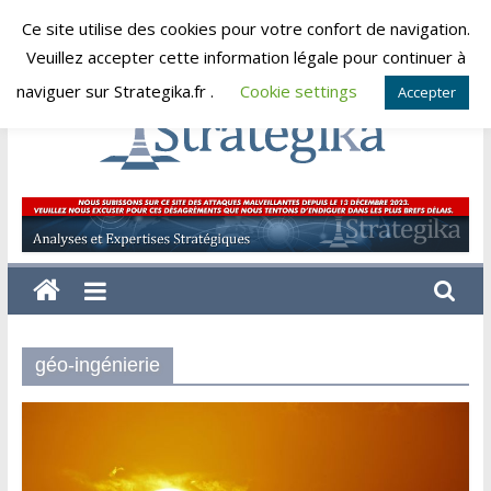
Skip
Ce site utilise des cookies pour votre confort de navigation.
vendredi, août 7, 2026
to
Veuillez accepter cette information légale pour continuer à
content
naviguer sur Strategika.fr .
Cookie settings
Accepter
Strategika
Expertise
et
Analyses
géostratégiques
géo-ingénierie