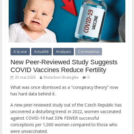
A la une
Actualité
Analyses
Coronavirus
New Peer-Reviewed Study Suggests
COVID Vaccines Reduce Fertility
25 mai 2026
Rédaction Strategika
0
What was once dismissed as a “conspiracy theory” now
has hard data behind it.
A new peer-reviewed study out of the Czech Republic has
uncovered a disturbing trend: in 2022, women vaccinated
against COVID-19 had 33% FEWER successful
conceptions per 1,000 women compared to those who
were unvaccinated.