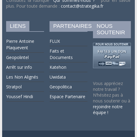
Consultez la rubrique
"Qui sommes-nous ? "
pour en savoir
plus. Pour toute demande :
contact@strategika.fr
LIENS
PARTENAIRES
NOUS
SOUTENIR
Pierre Antoine
FLUX
Plaquevent
Faits et
Geopolintel
Documents
Arrêt sur info
Katehon
Les Non Alignés
Uwidata
Vous appréciez
Stratpol
Geopolitica
notre travail ?
N’hésitez pas à
Youssef Hindi
Espace Partenaire
nous soutenir ou à
rejoindre notre
équipe !