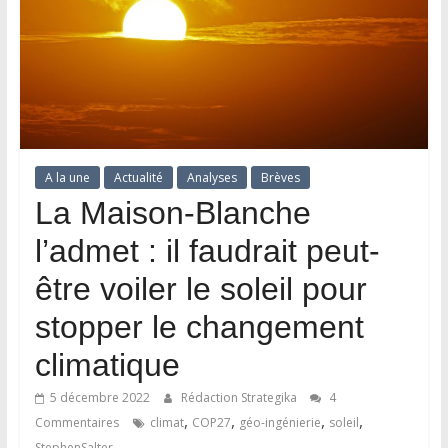
A la une
Actualité
Analyses
Brèves
La Maison-Blanche
l’admet : il faudrait peut-
être voiler le soleil pour
stopper le changement
climatique
5 décembre 2022
Rédaction Strategika
4
,
,
,
,
Commentaires
climat
COP27
géo-ingénierie
soleil
StephenSalter