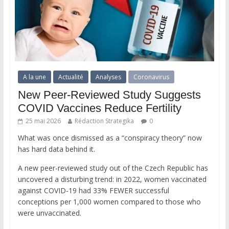
A la une
Actualité
Analyses
Coronavirus
New Peer-Reviewed Study Suggests
COVID Vaccines Reduce Fertility
25 mai 2026
Rédaction Strategika
0
What was once dismissed as a “conspiracy theory” now
has hard data behind it.
A new peer-reviewed study out of the Czech Republic has
uncovered a disturbing trend: in 2022, women vaccinated
against COVID-19 had 33% FEWER successful
conceptions per 1,000 women compared to those who
were unvaccinated.