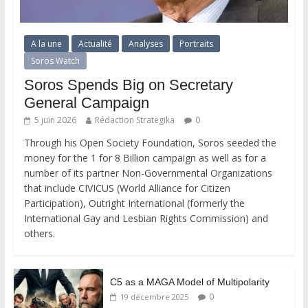
A la une
Actualité
Analyses
Portraits
Soros Watch
Soros Spends Big on Secretary
General Campaign
5 juin 2026
Rédaction Strategika
0
Through his Open Society Foundation, Soros seeded the
money for the 1 for 8 Billion campaign as well as for a
number of its partner Non-Governmental Organizations
that include CIVICUS (World Alliance for Citizen
Participation), Outright International (formerly the
International Gay and Lesbian Rights Commission) and
others.
C5 as a MAGA Model of Multipolarity
0
19 décembre 2025