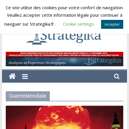
Skip
Ce site utilise des cookies pour votre confort de navigation.
samedi, août 8, 2026
to
Veuillez accepter cette information légale pour continuer à
content
naviguer sur Strategika.fr .
Cookie settings
Accepter
Strategika
Expertise
et
Analyses
géostratégiques
GuerreMondiale