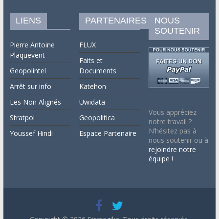
LIENS
PARTENAIRES
NOUS
SOUTENIR
Pierre Antoine
FLUX
Plaquevent
Faits et
Geopolintel
Documents
Arrêt sur info
Katehon
Les Non Alignés
Uwidata
Vous appréciez
Stratpol
Geopolitica
notre travail ?
N’hésitez pas à
Youssef Hindi
Espace Partenaire
nous soutenir ou à
rejoindre notre
équipe !