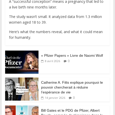
A “successful conception” means a pregnancy that led to
a live birth nine months later.
The study wasn’t small. It analyzed data from 1.3 million
women aged 18 to 39.
Here’s what the numbers reveal, and what it could mean
for humanity.
« Pfizer Papers » Livre de Naomi Wolf
0
8 avril 2026
Catherine A. Fitts explique pourquoi le
pouvoir chercherait à réduire
l’espérance de vie
0
14 janvier 2026
Bill Gates et le PDG de Pfizer, Albert