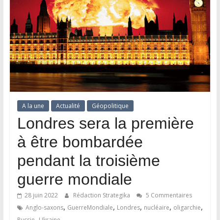
A la une
Actualité
Géopolitique
Londres sera la première
à être bombardée
pendant la troisième
guerre mondiale
28 juin 2022
Rédaction Strategika
5 Commentaires
,
,
,
,
,
Anglo-saxons
GuerreMondiale
Londres
nucléaire
oligarchie
,
Russie
Ukraine