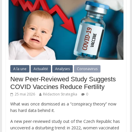
A la une
Actualité
Analyses
Coronavirus
New Peer-Reviewed Study Suggests
COVID Vaccines Reduce Fertility
25 mai 2026
Rédaction Strategika
0
What was once dismissed as a “conspiracy theory” now
has hard data behind it.
A new peer-reviewed study out of the Czech Republic has
uncovered a disturbing trend: in 2022, women vaccinated