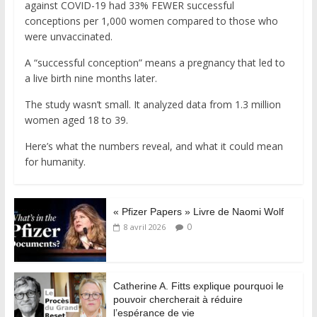
against COVID-19 had 33% FEWER successful
conceptions per 1,000 women compared to those who
were unvaccinated.
A “successful conception” means a pregnancy that led to
a live birth nine months later.
The study wasn’t small. It analyzed data from 1.3 million
women aged 18 to 39.
Here’s what the numbers reveal, and what it could mean
for humanity.
« Pfizer Papers » Livre de Naomi Wolf
0
8 avril 2026
Catherine A. Fitts explique pourquoi le
pouvoir chercherait à réduire
l’espérance de vie