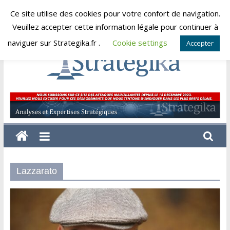
Skip
Ce site utilise des cookies pour votre confort de navigation.
vendredi, août 7, 2026
to
Veuillez accepter cette information légale pour continuer à
content
naviguer sur Strategika.fr .
Cookie settings
Accepter
Strategika
Expertise
et
Analyses
géostratégiques
Lazzarato