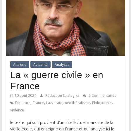
A la une
Actualité
Analyses
La « guerre civile » en
France
10 août 2024
Rédaction Strategika
2 Commentaires
,
,
,
,
,
Dictature
France
Lazzarato
néolibéralisme
Philosophie
violence
le texte qui suit provient d’un intellectuel marxiste de la
vieille école, qui enseigne en France et qui analyse ici le