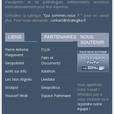
d'analystes et de politologues indépendants reconnus
internationalement pour leur expertise.
Consultez la rubrique
"Qui sommes-nous ? "
pour en savoir
plus. Pour toute demande :
contact@strategika.fr
LIENS
PARTENAIRES
NOUS
SOUTENIR
Pierre Antoine
FLUX
Plaquevent
Faits et
Geopolintel
Documents
Arrêt sur info
Katehon
Les Non Alignés
Uwidata
Vous appréciez
Stratpol
Geopolitica
notre travail ?
N’hésitez pas à
Youssef Hindi
Espace Partenaire
nous soutenir ou à
rejoindre notre
équipe !