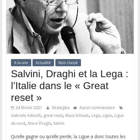
A la une
Actualité
Non classé
Salvini, Draghi et la Lega :
l’Italie dans le « Great
reset »
24 février 2021
Strategika
Aucun commentaire
,
,
,
,
,
Gabriele Adinolfi
great reset
Klaus Schwab
Lega
Ligue
Ligue
,
,
du nord
Mario Draghi
Salvini
Qu’elle gagne ou qu’elle perde, la Ligue a donc toutes les