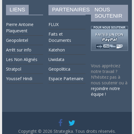
LIENS
PARTENAIRES
NOUS
SOUTENIR
Pierre Antoine
FLUX
Plaquevent
Faits et
Geopolintel
Documents
Arrêt sur info
Katehon
Les Non Alignés
Uwidata
Vous appréciez
Stratpol
Geopolitica
notre travail ?
N’hésitez pas à
Youssef Hindi
Espace Partenaire
nous soutenir ou à
rejoindre notre
équipe !
Copyright © 2026
Strategika
. Tous droits réservés.