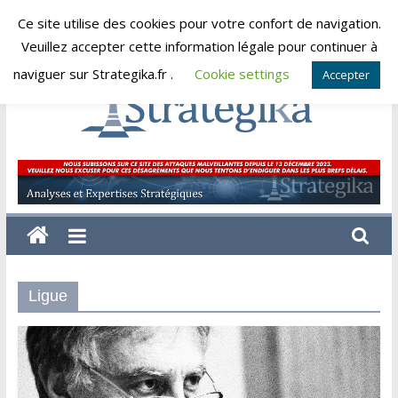
Skip
Ce site utilise des cookies pour votre confort de navigation.
samedi, août 8, 2026
to
Veuillez accepter cette information légale pour continuer à
content
naviguer sur Strategika.fr .
Cookie settings
Accepter
Strategika
Expertise
et
Analyses
géostratégiques
Ligue