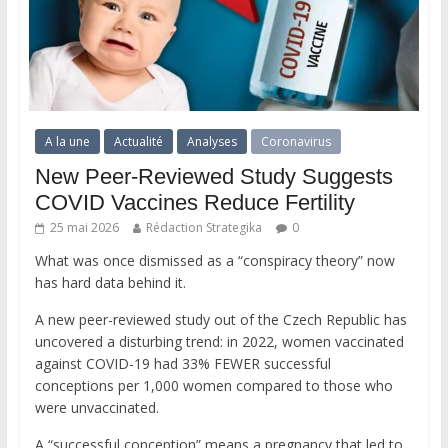
A la une
Actualité
Analyses
Coronavirus
New Peer-Reviewed Study Suggests
COVID Vaccines Reduce Fertility
25 mai 2026
Rédaction Strategika
0
What was once dismissed as a “conspiracy theory” now
has hard data behind it.
A new peer-reviewed study out of the Czech Republic has
uncovered a disturbing trend: in 2022, women vaccinated
against COVID-19 had 33% FEWER successful
conceptions per 1,000 women compared to those who
were unvaccinated.
A “successful conception” means a pregnancy that led to