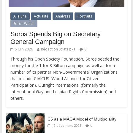
A la une
Actualité
Analyses
Portraits
Soros Watch
Soros Spends Big on Secretary
General Campaign
5 juin 2026
Rédaction Strategika
0
Through his Open Society Foundation, Soros seeded the
money for the 1 for 8 Billion campaign as well as for a
number of its partner Non-Governmental Organizations
that include CIVICUS (World Alliance for Citizen
Participation), Outright International (formerly the
International Gay and Lesbian Rights Commission) and
others.
C5 as a MAGA Model of Multipolarity
0
19 décembre 2025