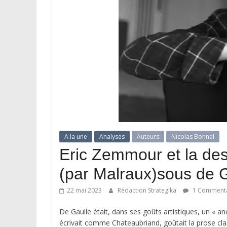
A la une
Analyses
Auteurs
Nicolas Bonnal
Eric Zemmour et la dest
(par Malraux)sous de G
22 mai 2023
Rédaction Strategika
1 Commenta
De Gaulle était, dans ses goûts artistiques, un « anci
écrivait comme Chateaubriand, goûtait la prose cla