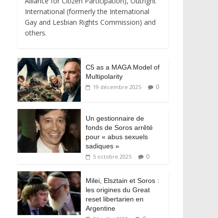
Alliance for Citizen Participation), Outright
International (formerly the International
Gay and Lesbian Rights Commission) and
others.
C5 as a MAGA Model of
Multipolarity
0
19 décembre 2025
Un gestionnaire de
fonds de Soros arrêté
pour « abus sexuels
sadiques »
0
5 octobre 2025
Milei, Elsztain et Soros :
les origines du Great
reset libertarien en
Argentine