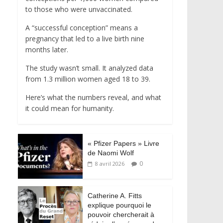
to those who were unvaccinated.
A “successful conception” means a
pregnancy that led to a live birth nine
months later.
The study wasn’t small. It analyzed data
from 1.3 million women aged 18 to 39.
Here’s what the numbers reveal, and what
it could mean for humanity.
« Pfizer Papers » Livre
de Naomi Wolf
0
8 avril 2026
Catherine A. Fitts
explique pourquoi le
pouvoir chercherait à