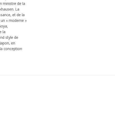
n ministre de la
ckhausen. La
issance, et de la
it un « moderne »
Goya,
e la
and style de
 Japon, en
la conception