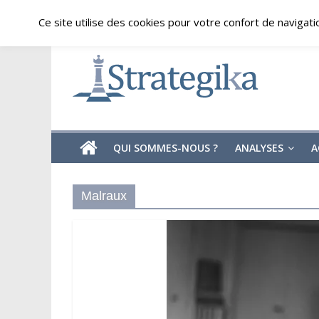
Skip
jeudi, août 6, 2026
Ce site utilise des cookies pour votre confort de navigati
to
content
Strategika
Expertise
et
Analyses
géostratégiques
QUI SOMMES-NOUS ?
ANALYSES
A
Malraux