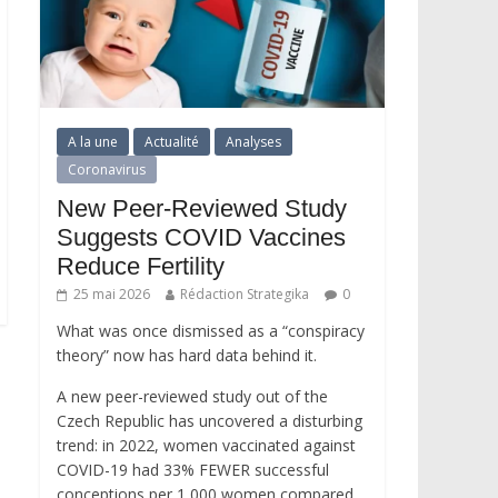
A la une
Actualité
Analyses
Coronavirus
New Peer-Reviewed Study
Suggests COVID Vaccines
Reduce Fertility
25 mai 2026
Rédaction Strategika
0
What was once dismissed as a “conspiracy
theory” now has hard data behind it.
A new peer-reviewed study out of the
Czech Republic has uncovered a disturbing
trend: in 2022, women vaccinated against
COVID-19 had 33% FEWER successful
conceptions per 1,000 women compared