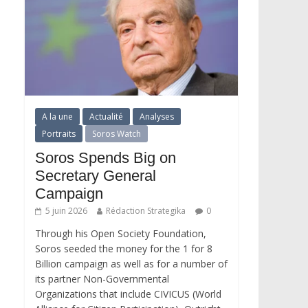
A la une
Actualité
Analyses
Portraits
Soros Watch
Soros Spends Big on
Secretary General
Campaign
5 juin 2026
Rédaction Strategika
0
Through his Open Society Foundation,
Soros seeded the money for the 1 for 8
Billion campaign as well as for a number of
its partner Non-Governmental
Organizations that include CIVICUS (World