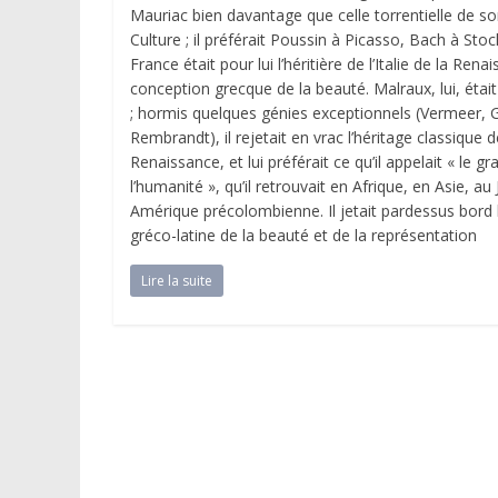
Mauriac bien davantage que celle torrentielle de so
Culture ; il préférait Poussin à Picasso, Bach à Sto
France était pour lui l’héritière de l’Italie de la Rena
conception grecque de la beauté. Malraux, lui, éta
; hormis quelques génies exceptionnels (Vermeer, 
Rembrandt), il rejetait en vrac l’héritage classique d
Renaissance, et lui préférait ce qu’il appelait « le gr
l’humanité », qu’il retrouvait en Afrique, en Asie, au
Amérique précolombienne. Il jetait pardessus bord 
gréco-latine de la beauté et de la représentation
Lire la suite