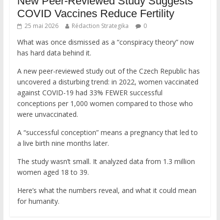
New Peer-Reviewed Study Suggests
COVID Vaccines Reduce Fertility
25 mai 2026
Rédaction Strategika
0
What was once dismissed as a “conspiracy theory” now
has hard data behind it.
A new peer-reviewed study out of the Czech Republic has
uncovered a disturbing trend: in 2022, women vaccinated
against COVID-19 had 33% FEWER successful
conceptions per 1,000 women compared to those who
were unvaccinated.
A “successful conception” means a pregnancy that led to
a live birth nine months later.
The study wasn’t small. It analyzed data from 1.3 million
women aged 18 to 39.
Here’s what the numbers reveal, and what it could mean
for humanity.