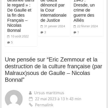
le regard » :
dénoncé par
Dresde, un
De Gaulle et
la Cour
crime de
la fin des
internationale
guerre des
Français –
de Justice
Alliés
Nicolas
31 janvier 2024
22 février 2024
Bonnal
3
1
10 août 2022
5
Une pensée sur “
Eric Zemmour et la
destruction de la culture française (par
Malraux)sous de Gaulle – Nicolas
Bonnal
”
Ursus maritimus
22 mai 2023 à 13 h 43 min
Permalink