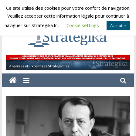
Skip
Ce site utilise des cookies pour votre confort de navigation.
samedi, août 8, 2026
to
Veuillez accepter cette information légale pour continuer à
content
naviguer sur Strategika.fr .
Cookie settings
Accepter
Strategika
Expertise
et
Analyses
géostratégiques