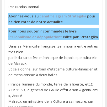
Par Nicolas Bonnal
Abonnez-vous au
canal Telegram Strategika
pour
ne rien rater de notre actualité
Pour nous soutenir commandez le livre
:
“Globalisme et dépopulation”
édité par Strategika
Dans sa Mélancolie française, Zemmour a entre autres
très bien
parlé du caractère méphitique de la politique culturelle
de Malraux.
Et cela donne, sur fond d’étatisme culturel-financier et
de messianisme à deux balles
(France, lumière du monde, terre de la liberté, etc.):
« En 1959, le général de Gaulle offrit à son « génial ami
», André
Malraux, un ministère de la Culture à sa mesure, sur
les décombres