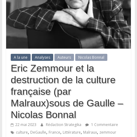
A la une
Analyses
Auteurs
Nicolas Bonnal
Eric Zemmour et la
destruction de la culture
française (par
Malraux)sous de Gaulle –
Nicolas Bonnal
22 mai 2023
Rédaction Strategika
1 Commentaire
,
,
,
,
,
culture
DeGaulle
France
Littérature
Malraux
zemmour