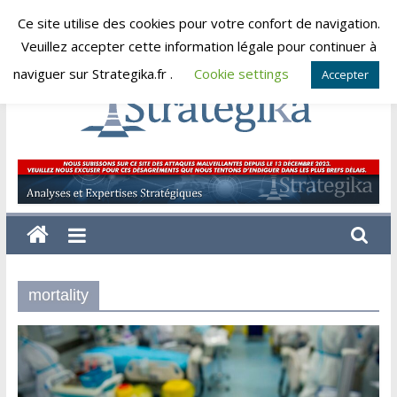
Skip
Ce site utilise des cookies pour votre confort de navigation.
vendredi, août 7, 2026
to
Veuillez accepter cette information légale pour continuer à
content
naviguer sur Strategika.fr .
Cookie settings
Accepter
Strategika
Expertise
et
Analyses
géostratégiques
mortality