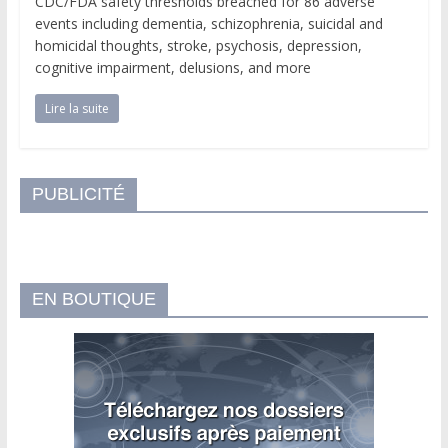
CDC/FDA safety thresholds breached for 86 adverse
events including dementia, schizophrenia, suicidal and
homicidal thoughts, stroke, psychosis, depression,
cognitive impairment, delusions, and more
Lire la suite
PUBLICITÉ
EN BOUTIQUE