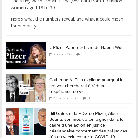
The study wasn’t small. It analyzed data from 1.3 million
women aged 18 to 39.
Here’s what the numbers reveal, and what it could mean
for humanity.
« Pfizer Papers » Livre de Naomi Wolf
0
8 avril 2026
Catherine A. Fitts explique pourquoi le
pouvoir chercherait à réduire
l’espérance de vie
0
14 janvier 2026
Bill Gates et le PDG de Pfizer, Albert
Bourla, sommés de témoigner dans le
cadre d’une action en justice
néerlandaise concernant des préjudices
liés au vaccin contre la COVID-19