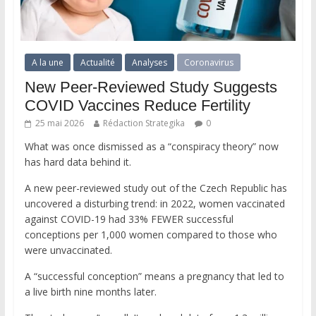
A la une
Actualité
Analyses
Coronavirus
New Peer-Reviewed Study Suggests
COVID Vaccines Reduce Fertility
25 mai 2026
Rédaction Strategika
0
What was once dismissed as a “conspiracy theory” now
has hard data behind it.
A new peer-reviewed study out of the Czech Republic has
uncovered a disturbing trend: in 2022, women vaccinated
against COVID-19 had 33% FEWER successful
conceptions per 1,000 women compared to those who
were unvaccinated.
A “successful conception” means a pregnancy that led to
a live birth nine months later.