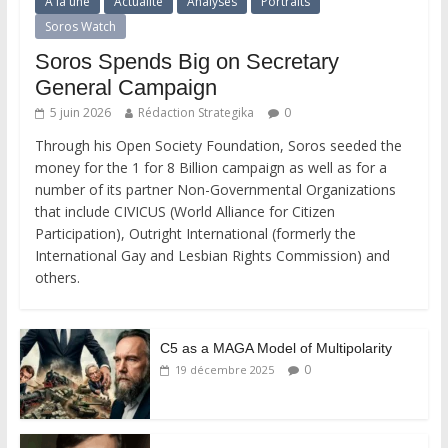
A la une
Actualité
Analyses
Portraits
Soros Watch
Soros Spends Big on Secretary
General Campaign
5 juin 2026
Rédaction Strategika
0
Through his Open Society Foundation, Soros seeded the
money for the 1 for 8 Billion campaign as well as for a
number of its partner Non-Governmental Organizations
that include CIVICUS (World Alliance for Citizen
Participation), Outright International (formerly the
International Gay and Lesbian Rights Commission) and
others.
C5 as a MAGA Model of Multipolarity
0
19 décembre 2025