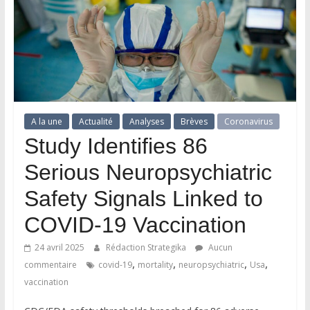
A la une
Actualité
Analyses
Brèves
Coronavirus
Study Identifies 86
Serious Neuropsychiatric
Safety Signals Linked to
COVID-19 Vaccination
24 avril 2025
Rédaction Strategika
Aucun
,
,
,
,
commentaire
covid-19
mortality
neuropsychiatric
Usa
vaccination