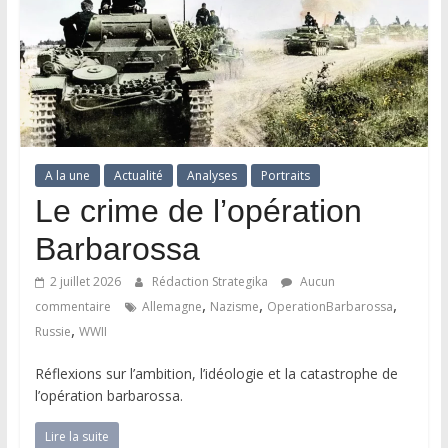
A la une
Actualité
Analyses
Portraits
Le crime de l’opération
Barbarossa
2 juillet 2026
Rédaction Strategika
Aucun
,
,
,
commentaire
Allemagne
Nazisme
OperationBarbarossa
,
Russie
WWII
Réflexions sur l’ambition, l’idéologie et la catastrophe de
l’opération barbarossa.
Lire la suite