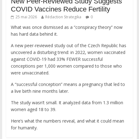
New Peer-Reviewed Study Suggests
COVID Vaccines Reduce Fertility
25 mai 2026
Rédaction Strategika
0
What was once dismissed as a “conspiracy theory” now
has hard data behind it.
A new peer-reviewed study out of the Czech Republic has
uncovered a disturbing trend: in 2022, women vaccinated
against COVID-19 had 33% FEWER successful
conceptions per 1,000 women compared to those who
were unvaccinated.
A “successful conception” means a pregnancy that led to
a live birth nine months later.
The study wasn’t small. It analyzed data from 1.3 million
women aged 18 to 39.
Here’s what the numbers reveal, and what it could mean
for humanity.