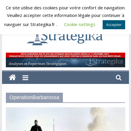
Skip
Ce site utilise des cookies pour votre confort de navigation.
samedi, août 8, 2026
to
Veuillez accepter cette information légale pour continuer à
content
naviguer sur Strategika.fr .
Cookie settings
Accepter
Strategika
Expertise
et
Analyses
géostratégiques
OperationBarbarossa