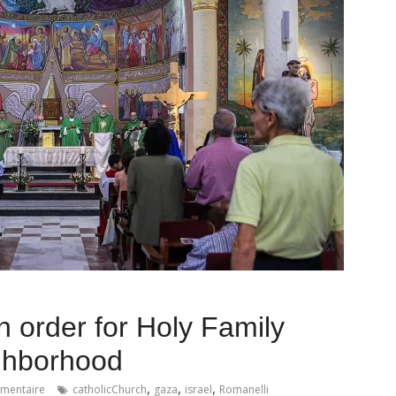
n order for Holy Family
ighborhood
,
,
,
mentaire
catholicChurch
gaza
israel
Romanelli