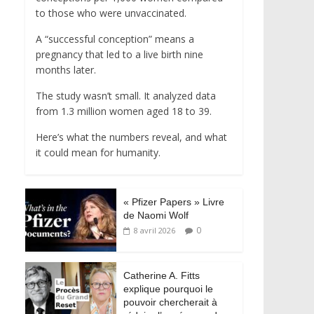
to those who were unvaccinated.
A “successful conception” means a
pregnancy that led to a live birth nine
months later.
The study wasn’t small. It analyzed data
from 1.3 million women aged 18 to 39.
Here’s what the numbers reveal, and what
it could mean for humanity.
« Pfizer Papers » Livre
de Naomi Wolf
0
8 avril 2026
Catherine A. Fitts
explique pourquoi le
pouvoir chercherait à