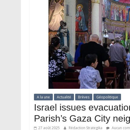
A la une
Actualité
Brèves
Géopolitique
Israel issues evacuatio
Parish’s Gaza City ne
27 août 2025
Rédaction Strategika
Aucun com