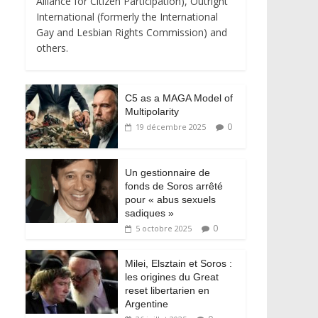
Alliance for Citizen Participation), Outright
International (formerly the International
Gay and Lesbian Rights Commission) and
others.
C5 as a MAGA Model of
Multipolarity
0
19 décembre 2025
Un gestionnaire de
fonds de Soros arrêté
pour « abus sexuels
sadiques »
0
5 octobre 2025
Milei, Elsztain et Soros :
les origines du Great
reset libertarien en
Argentine