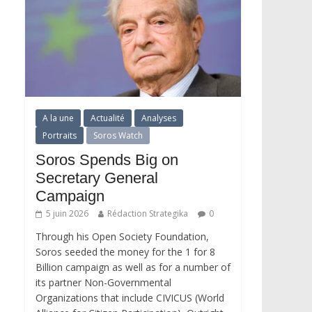
A la une
Actualité
Analyses
Portraits
Soros Watch
Soros Spends Big on
Secretary General
Campaign
5 juin 2026
Rédaction Strategika
0
Through his Open Society Foundation,
Soros seeded the money for the 1 for 8
Billion campaign as well as for a number of
its partner Non-Governmental
Organizations that include CIVICUS (World