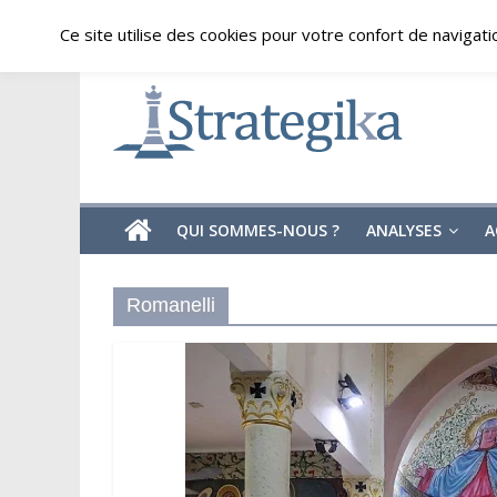
Skip
jeudi, août 6, 2026
Ce site utilise des cookies pour votre confort de navigati
to
content
Strategika
Expertise
et
Analyses
géostratégiques
QUI SOMMES-NOUS ?
ANALYSES
A
Romanelli