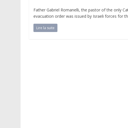
Father Gabriel Romanelli, the pastor of the only Ca
evacuation order was issued by Israeli forces for t
Lire la suite