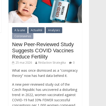
A la une
Actualité
Analyses
Coronavirus
New Peer-Reviewed Study
Suggests COVID Vaccines
Reduce Fertility
25 mai 2026
Rédaction Strategika
0
What was once dismissed as a “conspiracy
theory” now has hard data behind it.
A new peer-reviewed study out of the
Czech Republic has uncovered a disturbing
trend: in 2022, women vaccinated against
COVID-19 had 33% FEWER successful
conceptions per 1,000 women compared