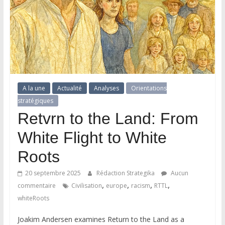
A la une
Actualité
Analyses
Orientations
stratégiques
Retvrn to the Land: From
White Flight to White
Roots
20 septembre 2025
Rédaction Strategika
Aucun
,
,
,
,
commentaire
Civilisation
europe
racism
RTTL
whiteRoots
Joakim Andersen examines Return to the Land as a