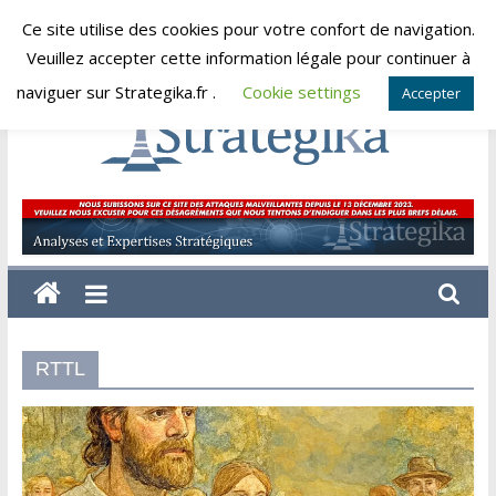
Skip
Ce site utilise des cookies pour votre confort de navigation.
samedi, août 8, 2026
to
Veuillez accepter cette information légale pour continuer à
content
naviguer sur Strategika.fr .
Cookie settings
Accepter
Strategika
Expertise
et
Analyses
géostratégiques
RTTL