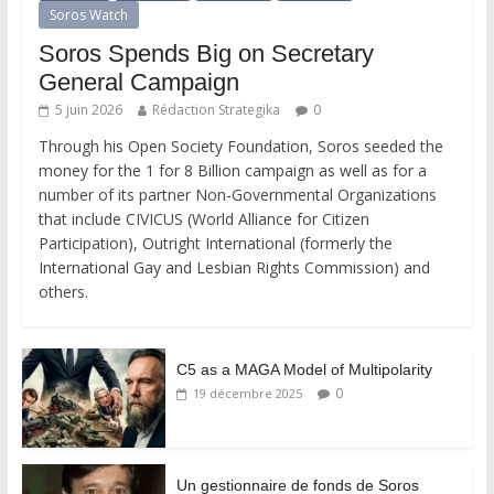
Soros Watch
Soros Spends Big on Secretary
General Campaign
5 juin 2026
Rédaction Strategika
0
Through his Open Society Foundation, Soros seeded the
money for the 1 for 8 Billion campaign as well as for a
number of its partner Non-Governmental Organizations
that include CIVICUS (World Alliance for Citizen
Participation), Outright International (formerly the
International Gay and Lesbian Rights Commission) and
others.
C5 as a MAGA Model of Multipolarity
0
19 décembre 2025
Un gestionnaire de fonds de Soros