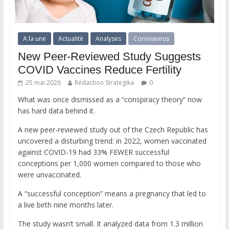
A la une
Actualité
Analyses
Coronavirus
New Peer-Reviewed Study Suggests
COVID Vaccines Reduce Fertility
25 mai 2026
Rédaction Strategika
0
What was once dismissed as a “conspiracy theory” now
has hard data behind it.
A new peer-reviewed study out of the Czech Republic has
uncovered a disturbing trend: in 2022, women vaccinated
against COVID-19 had 33% FEWER successful
conceptions per 1,000 women compared to those who
were unvaccinated.
A “successful conception” means a pregnancy that led to
a live birth nine months later.
The study wasn’t small. It analyzed data from 1.3 million