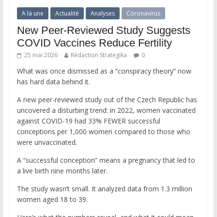
A la une
Actualité
Analyses
Coronavirus
New Peer-Reviewed Study Suggests
COVID Vaccines Reduce Fertility
25 mai 2026
Rédaction Strategika
0
What was once dismissed as a “conspiracy theory” now
has hard data behind it.
A new peer-reviewed study out of the Czech Republic has
uncovered a disturbing trend: in 2022, women vaccinated
against COVID-19 had 33% FEWER successful
conceptions per 1,000 women compared to those who
were unvaccinated.
A “successful conception” means a pregnancy that led to
a live birth nine months later.
The study wasn’t small. It analyzed data from 1.3 million
women aged 18 to 39.