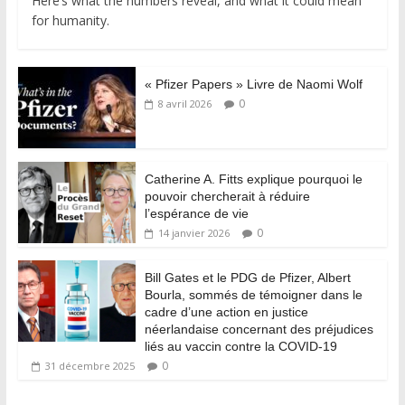
Here’s what the numbers reveal, and what it could mean
for humanity.
« Pfizer Papers » Livre de Naomi Wolf
0
8 avril 2026
Catherine A. Fitts explique pourquoi le
pouvoir chercherait à réduire
l’espérance de vie
0
14 janvier 2026
Bill Gates et le PDG de Pfizer, Albert
Bourla, sommés de témoigner dans le
cadre d’une action en justice
néerlandaise concernant des préjudices
liés au vaccin contre la COVID-19
0
31 décembre 2025