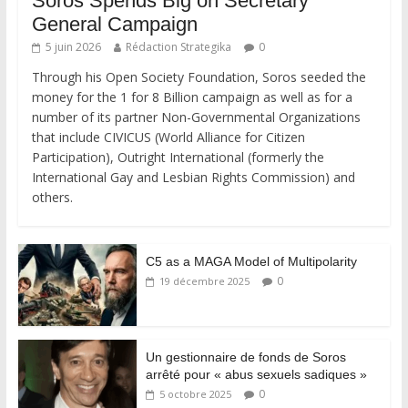
Soros Spends Big on Secretary
General Campaign
5 juin 2026
Rédaction Strategika
0
Through his Open Society Foundation, Soros seeded the
money for the 1 for 8 Billion campaign as well as for a
number of its partner Non-Governmental Organizations
that include CIVICUS (World Alliance for Citizen
Participation), Outright International (formerly the
International Gay and Lesbian Rights Commission) and
others.
C5 as a MAGA Model of Multipolarity
0
19 décembre 2025
Un gestionnaire de fonds de Soros
arrêté pour « abus sexuels sadiques »
0
5 octobre 2025