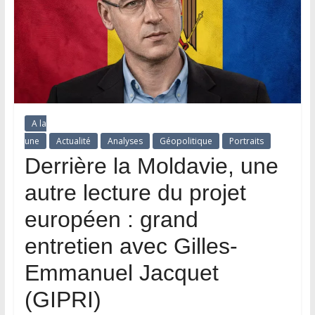
A la
une
Actualité
Analyses
Géopolitique
Portraits
Derrière la Moldavie, une
autre lecture du projet
européen : grand
entretien avec Gilles-
Emmanuel Jacquet
(GIPRI)