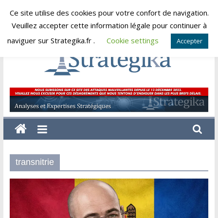
Skip
Ce site utilise des cookies pour votre confort de navigation.
samedi, août 8, 2026
to
Veuillez accepter cette information légale pour continuer à
content
naviguer sur Strategika.fr .
Cookie settings
Accepter
Strategika
Expertise
et
Analyses
géostratégiques
transnitrie