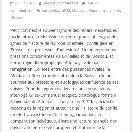
25 juin 2026
Rédaction Strategika
Aucun
,
,
,
,
,
commentaire
europeEst
GIPRI
Moldavie
Russie
transnitrie
Ukraine
Petit État neutre souvent ignoré des radars médiatiques
occidentaux, la Moldavie concentre pourtant les grandes
lignes de fracture de l’Europe orientale : conflit gelé en
Transnistrie, processus d’adhésion à l’Union européenne,
pressions concurrentes de Bruxelles et de Moscou, et
hémorragie démographique d’un pays vidé par
l’émigration. Coincée entre des puissances rivales, la
Moldavie offre un miroir inattendu à la Suisse, elle aussi
soumise aux pressions et aux logiques d’influence de ses
voisins. Pour décrypter ces dynamiques, nous avons
interrogé Gilles-Emmanuel Jacquet, politologue formé à
l’Université de Genève et analyste au GIPRI, spécialiste
reconnu de la région et auteur d’une « Histoire du conflit
moldo-transnistrien ». De l’héritage impérial à la
comparaison helvétique, il livre une lecture nuancée d’un
pays tiraillé entre rêve européen et tentation de la