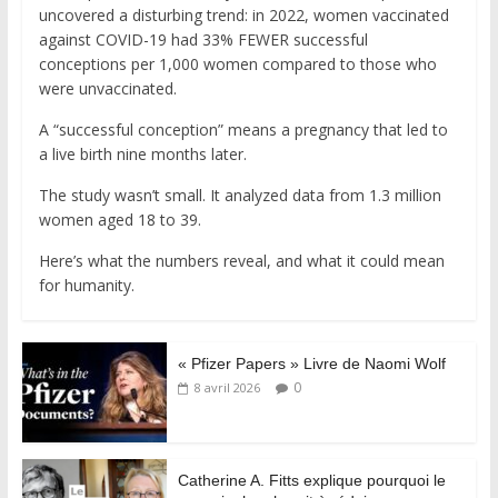
uncovered a disturbing trend: in 2022, women vaccinated
against COVID-19 had 33% FEWER successful
conceptions per 1,000 women compared to those who
were unvaccinated.
A “successful conception” means a pregnancy that led to
a live birth nine months later.
The study wasn’t small. It analyzed data from 1.3 million
women aged 18 to 39.
Here’s what the numbers reveal, and what it could mean
for humanity.
« Pfizer Papers » Livre de Naomi Wolf
0
8 avril 2026
Catherine A. Fitts explique pourquoi le