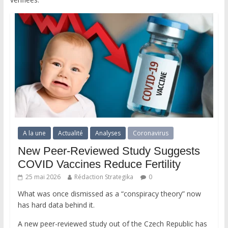
A la une
Actualité
Analyses
Coronavirus
New Peer-Reviewed Study Suggests
COVID Vaccines Reduce Fertility
25 mai 2026
Rédaction Strategika
0
What was once dismissed as a “conspiracy theory” now
has hard data behind it.
A new peer-reviewed study out of the Czech Republic has