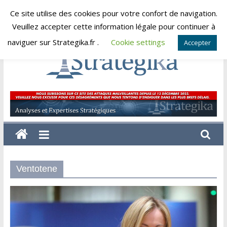
Skip
Ce site utilise des cookies pour votre confort de navigation.
dimanche, août 9, 2026
to
Veuillez accepter cette information légale pour continuer à
content
naviguer sur Strategika.fr .
Cookie settings
Accepter
Strategika
Expertise
et
Analyses
géostratégiques
Ventotene