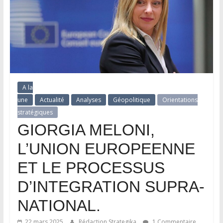
A la
une
Actualité
Analyses
Géopolitique
Orientations
stratégiques
GIORGIA MELONI,
L’UNION EUROPEENNE
ET LE PROCESSUS
D’INTEGRATION SUPRA-
NATIONAL.
22 mars 2025
Rédaction Strategika
1 Commentaire