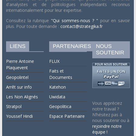
d'analystes et de politologues indépendants reconnus
internationalement pour leur expertise.
Consultez la rubrique
"Qui sommes-nous ? "
pour en savoir
plus. Pour toute demande :
contact@strategika.fr
LIENS
PARTENAIRES
NOUS
SOUTENIR
Pierre Antoine
FLUX
Plaquevent
Faits et
Geopolintel
Documents
Arrêt sur info
Katehon
Les Non Alignés
Uwidata
Vous appréciez
Stratpol
Geopolitica
notre travail ?
N’hésitez pas à
Youssef Hindi
Espace Partenaire
nous soutenir ou à
rejoindre notre
équipe !