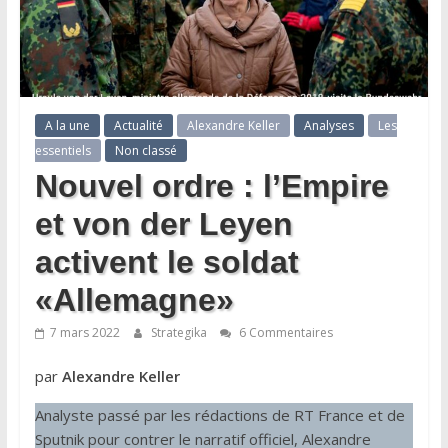
A la une
Actualité
Alexandre Keller
Analyses
Les
essentiels
Non classé
Nouvel ordre : l’Empire
et von der Leyen
activent le soldat
«Allemagne»
7 mars 2022
Strategika
6 Commentaires
par
Alexandre Keller
Analyste passé par les rédactions de RT France et de
Sputnik pour contrer le narratif officiel, Alexandre