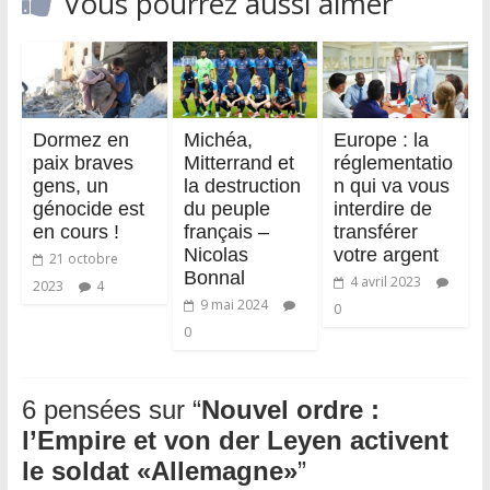
Vous pourrez aussi aimer
Dormez en
Michéa,
Europe : la
paix braves
Mitterrand et
réglementatio
gens, un
la destruction
n qui va vous
génocide est
du peuple
interdire de
en cours !
français –
transférer
Nicolas
votre argent
21 octobre
Bonnal
4 avril 2023
2023
4
9 mai 2024
0
0
6 pensées sur “
Nouvel ordre :
l’Empire et von der Leyen activent
le soldat «Allemagne»
”