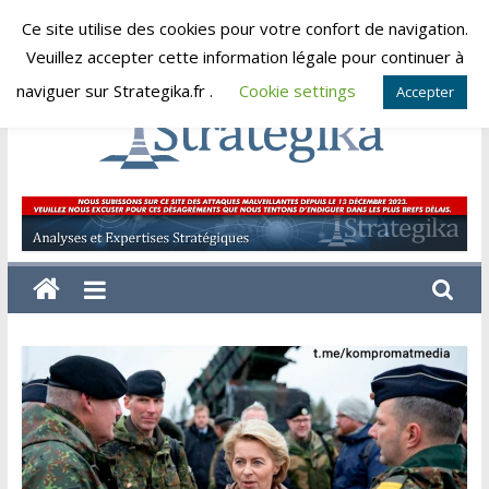
Skip
Ce site utilise des cookies pour votre confort de navigation.
jeudi, août 6, 2026
to
Veuillez accepter cette information légale pour continuer à
content
naviguer sur Strategika.fr .
Cookie settings
Accepter
Strategika
Expertise
et
Analyses
géostratégiques