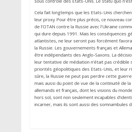
sous contrôle des Etats-Unis. Le statu quo n’est
Cela fait longtemps que les Etats-Unis cherchent
leur proxy Pour être plus précis, ce nouveau conf
de l’OTAN contre la Russie avec l’Ukraine comme 
qui dure depuis 1991. Mais les conséquences g
atlantistes, ne leur seront pas forcément favorabl
la Russie. Les gouvernements français et Allema
être indépendants des Anglo-Saxons. La décision
leur tentative de médiation n’était pas crédible 
priorités géopolitiques des Etats-Unis, et leur r
sûre, la Russie ne peut pas perdre cette guerre,
mais aussi du point de vue de la continuité de
allemands et français, dont les visions du mond
hors sol, sont non seulement incapables d’identi
incarner, mais ils sont aussi des somnambules de