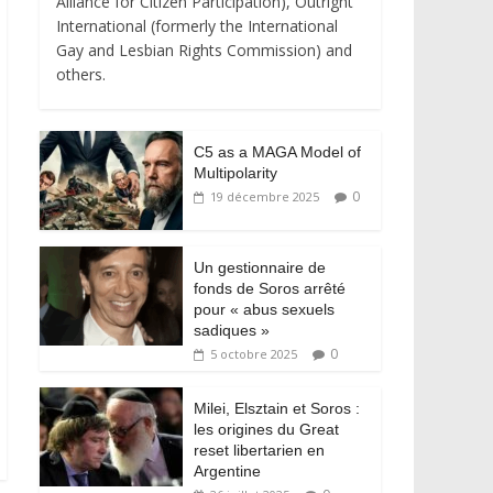
Alliance for Citizen Participation), Outright
International (formerly the International
Gay and Lesbian Rights Commission) and
others.
C5 as a MAGA Model of
Multipolarity
0
19 décembre 2025
Un gestionnaire de
fonds de Soros arrêté
pour « abus sexuels
sadiques »
0
5 octobre 2025
Milei, Elsztain et Soros :
les origines du Great
reset libertarien en
Argentine