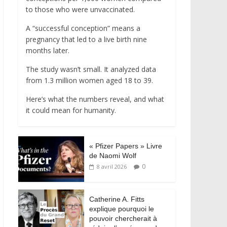
to those who were unvaccinated.
A “successful conception” means a
pregnancy that led to a live birth nine
months later.
The study wasn’t small. It analyzed data
from 1.3 million women aged 18 to 39.
Here’s what the numbers reveal, and what
it could mean for humanity.
« Pfizer Papers » Livre
de Naomi Wolf
0
8 avril 2026
Catherine A. Fitts
explique pourquoi le
pouvoir chercherait à