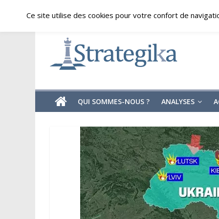
Skip
samedi, août 8, 2026
Ce site utilise des cookies pour votre confort de navigati
to
content
Strategika
Expertise
et
Analyses
géostratégiques
QUI SOMMES-NOUS ?
ANALYSES
A