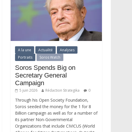
A la une
Actualité
Analyses
Portraits
Soros Watch
Soros Spends Big on
Secretary General
Campaign
5 juin 2026
Rédaction Strategika
0
Through his Open Society Foundation,
Soros seeded the money for the 1 for 8
Billion campaign as well as for a number of
its partner Non-Governmental
Organizations that include CIVICUS (World