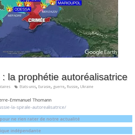
 la prophétie autoréalisatrice
,
,
,
,
aires
Etats-unis
Eurasie
guerre
Russie
Ukraine
 Pierre-Emmanuel Thomann
sie-la-spirale-autorealisatrice/
our ne rien rater de notre actualité
égique indépendante