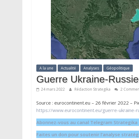
A la une
Actualité
Analyses
Géopolitique
Guerre Ukraine-Russie :
24 mars 2022
Rédaction Strategika
2 Comment
Source : eurocontinent.eu – 26 février 2022 –
https://www.eurocontinent.eu/guerre-ukraine-rus
Abonnez-vous au canal Telegram Strategika p
Faites un don pour soutenir l’analyse strat