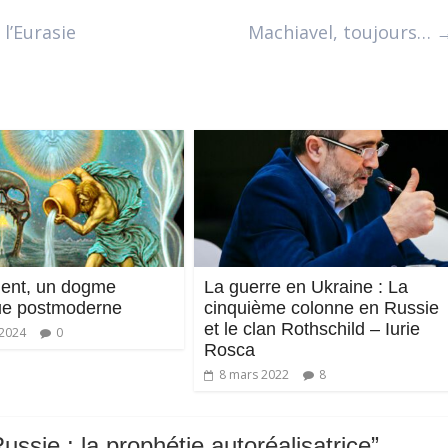
l’Eurasie
Machiavel, toujours…
ent, un dogme
La guerre en Ukraine : La
ue postmoderne
cinquième colonne en Russie
et le clan Rothschild – Iurie
 2024
0
Rosca
8 mars 2022
8
ssie : la prophétie autoréalisatrice
”