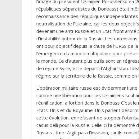
l’image du président Ukrainien Poroshenko en 2
républiques séparatistes du Donbass) était mêm
reconnaissance des républiques indépendantes d
neutralisation de l’Ukraine, car les deux object
devenait une anti-Russie et un Etat-front armé 
d’instabilité autour de la Russie. Les extension
ont pour objectif depuis la chute de l’URSS de 
l’émergence du monde multipolaire pour préserv
le monde. Ce d’autant plus qu’ils sont en régre
de régime Syrie, et le départ d’Afghanistan. Id
régime sur la territoire de la Russie, comme en 
L’opération militaire russe est évidemment une
comme une libération pour les Ukrainiens souhait
réunification, a fortiori dans le Donbass C’est 
Etats-Unis et du Royaume-Unis parlent désormai
cette évolution, en refusant de stopper l’otanisat
casus belli pour la Russie. Celle-ci l’a démontr
Russes , il ne s’agit pas d’invasion, car ils consid