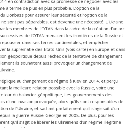
014 en contradiction avec sa promesse de négocier avec les
e à terme de plus en plus probable. L’option de la
u Donbass pour assurer leur sécurité et l’option de la
ifs ne sont pas séparables, est devenue une nécessité. L’Ukraine
par les membres de l’OTAN dans la cadre de la création d’un arc
s successives de l’OTAN menacent les frontières de la Russie et
la repousser dans ses terres continentales, et empêcher
er la suprématie des Etats-Unis (vois carte) en Europe et dans
ssion géopolitique depuis l’échec de la tentative de changement
éalement ils souhaitent aussi provoquer un changement de
Ukraine.
 réplique au changement de régime à Kiev en 2014, et perçu
ant la meilleure relation possible avec la Russie, voire une
le retour du balancier géopolitique, Les gouvernements des
s d’une invasion provoquée, alors qu’ils sont responsables de
ion de l’Ukraine, et sachant parfaitement qu’il s’agissait d’un
é depuis la guerre Russie-Géorgie en 2008. De plus, pour les
èrent qu’il s’agit de libérer les Ukrainiens d’un régime illégitime