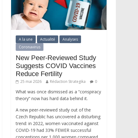
A la une
Actualité
Analyses
Coronavirus
New Peer-Reviewed Study
Suggests COVID Vaccines
Reduce Fertility
25 mai 2026
Rédaction Strategika
0
What was once dismissed as a “conspiracy
theory” now has hard data behind it.
A new peer-reviewed study out of the
Czech Republic has uncovered a disturbing
trend: in 2022, women vaccinated against
COVID-19 had 33% FEWER successful
conceptions per 1,000 women compared