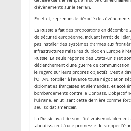
décalée dans le temps à la suite d’un enchaîne
d’évènements sur le terrain.
En effet, reprenons le déroulé des évènements
La Russie a fait des propositions en décembre 2
de sécurité européenne, incluant l’arrêt de l’é
pas installer des systèmes d’armes aux frontièr
infrastructures militaires du bloc en Europe à l
Russie. La seule réponse des Etats-Unis (et son
déclenchement d’une guerre de communication ac
le regard sur leurs propres objectifs. C’est à di
l’OTAN, torpiller à l’avance toute négociation
diplomaties françaises et allemandes, et accélére
bombardements contre le Donbass. L’objectif no
l’Ukraine, en utilisant cette dernière comme forc
seul soldat américain.
La Russie avait de son côté vraisemblablement a
.aboutissaient à une promesse de stopper l’éla