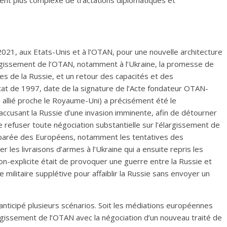
ment plus complexe de tractations diplomatiques et
.
021, aux Etats-Unis et à l’OTAN, pour une nouvelle architecture
largissement de l’OTAN, notamment à l’Ukraine, la promesse de
es de la Russie, et un retour des capacités et des
’état de 1997, date de la signature de l’Acte fondateur OTAN-
 allié proche le Royaume-Uni) a précisément été le
cusant la Russie d’une invasion imminente, afin de détourner
re refuser toute négociation substantielle sur l’élargissement de
 séparée des Européens, notamment les tentatives des
r les livraisons d’armes à l’Ukraine qui a ensuite repris les
n-explicite était de provoquer une guerre entre la Russie et
e militaire supplétive pour affaiblir la Russie sans envoyer un
nticipé plusieurs scénarios. Soit les médiations européennes
rgissement de l’OTAN avec la négociation d’un nouveau traité de