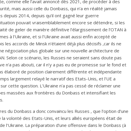
inte, comme elle l’avait annoncé dès 2021, de procéder à des
rité, mais aussi celle du Donbass, qui n’a en réalité jamais
 depuis 2014, depuis qu’il ont gagné leur guerre
situation pouvait vraisemblablement encore se détendre, si les
ité de geler de manière définitive l’élargissement de l’OTAN à
mes à l’Ukraine, et si l’Ukraine avait aussi enfin accepté de
 les accords de Minsk n’étaient déjà plus décisifs ,car ils ne
e négociation plus globale sur une nouvelle architecture de
TAN. Selon ce scénario, les Russes ne seraient sans doute pas
e n’a pas abouti, car il n’y a pas eu de promesse sur le fond et
as élaboré de position clairement différente et indépendante
ps largement relayé le narratif des Etats-Unis, et l’UE a
sur cette question. L’Ukraine n’a pas cessé de réclamer une
es massées aux frontières du Donbass et intensifiant les
s.
ères du Donbass a donc convaincu les Russes , que l’option d’une
 la volonté des Etats-Unis, et leurs alliés européens était de
 de l’Ukraine. La préparation d’une offensive dans le Donbass (à