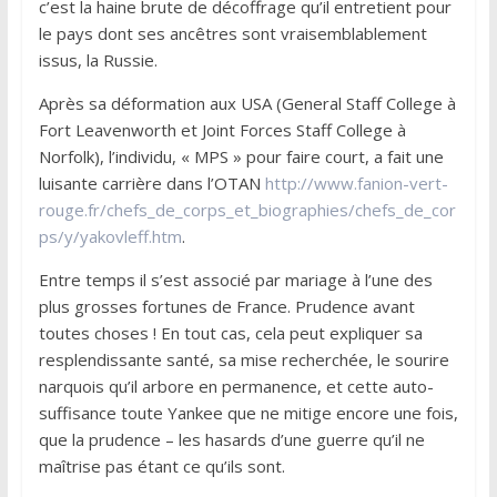
c’est la haine brute de décoffrage qu’il entretient pour
le pays dont ses ancêtres sont vraisemblablement
issus, la Russie.
Après sa déformation aux USA (General Staff College à
Fort Leavenworth et Joint Forces Staff College à
Norfolk), l’individu, « MPS » pour faire court, a fait une
luisante carrière dans l’OTAN
http://www.fanion-vert-
rouge.fr/chefs_de_corps_et_biographies/chefs_de_cor
ps/y/yakovleff.htm
.
Entre temps il s’est associé par mariage à l’une des
plus grosses fortunes de France. Prudence avant
toutes choses ! En tout cas, cela peut expliquer sa
resplendissante santé, sa mise recherchée, le sourire
narquois qu’il arbore en permanence, et cette auto-
suffisance toute Yankee que ne mitige encore une fois,
que la prudence – les hasards d’une guerre qu’il ne
maîtrise pas étant ce qu’ils sont.