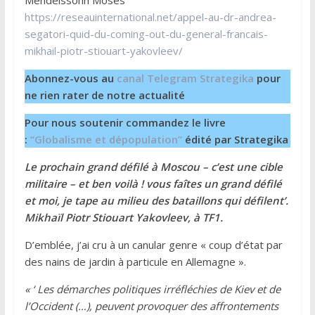
Mendelssohn Moses
https://reseauinternational.net/appel-au-dr-andrea-
segatori-quid-du-coming-out-du-general-francais-
mikhail-piotr-stiouart-yakovleev/
Abonnez-vous au
canal Telegram Strategika
pour
ne rien rater de notre actualité
Pour nous soutenir commandez le livre
:
“Globalisme et dépopulation”
édité par Strategika
Le prochain grand défilé à Moscou – c’est une cible
militaire – et ben voilà ! vous faîtes un grand défilé
et moi, je tape au milieu des bataillons qui défilent’.
Mikhaïl Piotr Stiouart Yakovleev, à TF1.
D’emblée, j’ai cru à un canular genre « coup d’état par
des nains de jardin à particule en Allemagne ».
« ‘ Les démarches politiques irréfléchies de Kiev et de
l’Occident (…), peuvent provoquer des affrontements