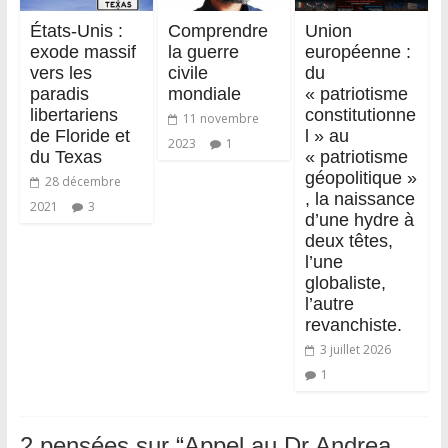
États-Unis :
Comprendre
Union
exode massif
la guerre
européenne :
vers les
civile
du
paradis
mondiale
« patriotisme
libertariens
constitutionne
11 novembre
de Floride et
l » au
2023
1
du Texas
« patriotisme
géopolitique »
28 décembre
, la naissance
2021
3
d’une hydre à
deux têtes,
l’une
globaliste,
l’autre
revanchiste.
3 juillet 2026
1
2 pensées sur “
Appel au Dr Andrea