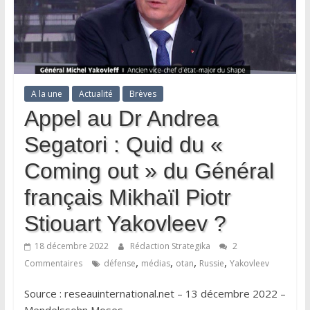
A la une
Actualité
Brèves
Appel au Dr Andrea
Segatori : Quid du «
Coming out » du Général
français Mikhaïl Piotr
Stiouart Yakovleev ?
18 décembre 2022
Rédaction Strategika
2
,
,
,
,
Commentaires
défense
médias
otan
Russie
Yakovleev
Source : reseauinternational.net – 13 décembre 2022 –