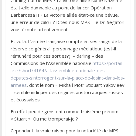
Coming-out de MPS ? La victoire alliée sur le Nazisme
était-elle damnable au point de lancer Opération
Barbarossa II ? La victoire alliée était-ce une bévue,
une erreur de calcul ? Dîtes-nous MPS – le Dr. Segatori
vous écoute attentivement.
Et voilà. L’armée française compte en ses rangs de la
réserve ce général, personnage médiatique (est-il
rémunéré pour ces sorties?), « darling » des
Commissions de l’Assemblée nationale
https://portail-
ie.fr/short/4164/a-lassemblee-nationale-des-
deputes-sinterrogent-sur-la-place-de-losint-dans-les-
armees
, dont le nom – Mikhaïl Piotr Stiouart Yakovleev
– semble indiquer des origines aristocratiques russes
et écossaises.
En effet peu de gens ont comme troisième prénom
« Stuart ». Ou me tromperai-je ?
Cependant, la vraie raison pour la notoriété de MPS