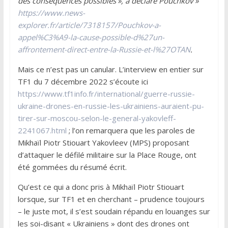
des conséquences possibles’», a déclaré Pouchkov »
https://www.news-
explorer.fr/article/7318157/Pouchkov-a-
appel%C3%A9-la-cause-possible-d%27un-
affrontement-direct-entre-la-Russie-et-l%27OTAN
.
Mais ce n’est pas un canular. L’interview en entier sur
TF1 du 7 décembre 2022 s’écoute ici
https://www.tf1info.fr/international/guerre-russie-
ukraine-drones-en-russie-les-ukrainiens-auraient-pu-
tirer-sur-moscou-selon-le-general-yakovleff-
2241067.html
; l’on remarquera que les paroles de
Mikhaïl Piotr Stiouart Yakovleev (MPS) proposant
d’attaquer le défilé militaire sur la Place Rouge, ont
été gommées du résumé écrit.
Qu’est ce qui a donc pris à Mikhaïl Piotr Stiouart
lorsque, sur TF1 et en cherchant – prudence toujours
– le juste mot, il s’est soudain répandu en louanges sur
les soi-disant « Ukrainiens » dont des drones ont