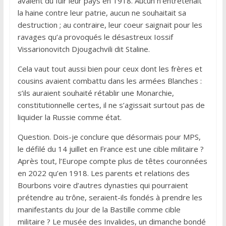
avaient dû fuir leur pays en 1918. Aucun n’entretenait
la haine contre leur patrie, aucun ne souhaitait sa
destruction ; au contraire, leur coeur saignait pour les
ravages qu’a provoqués le désastreux Iossif
Vissarionovitch Djougachvili dit Staline.
Cela vaut tout aussi bien pour ceux dont les frères et
cousins avaient combattu dans les armées Blanches :
s’ils auraient souhaité rétablir une Monarchie,
constitutionnelle certes, il ne s’agissait surtout pas de
liquider la Russie comme état.
Question. Dois-je conclure que désormais pour MPS,
le défilé du 14 juillet en France est une cible militaire ?
Après tout, l’Europe compte plus de têtes couronnées
en 2022 qu’en 1918. Les parents et relations des
Bourbons voire d’autres dynasties qui pourraient
prétendre au trône, seraient-ils fondés à prendre les
manifestants du Jour de la Bastille comme cible
militaire ? Le musée des Invalides, un dimanche bondé