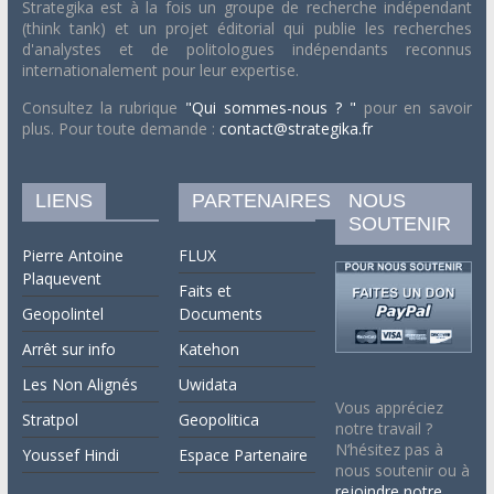
Strategika est à la fois un groupe de recherche indépendant
(think tank) et un projet éditorial qui publie les recherches
d'analystes et de politologues indépendants reconnus
internationalement pour leur expertise.
Consultez la rubrique
"Qui sommes-nous ? "
pour en savoir
plus. Pour toute demande :
contact@strategika.fr
LIENS
PARTENAIRES
NOUS
SOUTENIR
Pierre Antoine
FLUX
Plaquevent
Faits et
Geopolintel
Documents
Arrêt sur info
Katehon
Les Non Alignés
Uwidata
Vous appréciez
Stratpol
Geopolitica
notre travail ?
N’hésitez pas à
Youssef Hindi
Espace Partenaire
nous soutenir ou à
rejoindre notre