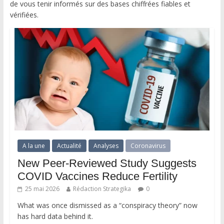
de vous tenir informés sur des bases chiffrées fiables et
vérifiées.
A la une
Actualité
Analyses
Coronavirus
New Peer-Reviewed Study Suggests
COVID Vaccines Reduce Fertility
25 mai 2026
Rédaction Strategika
0
What was once dismissed as a “conspiracy theory” now
has hard data behind it.