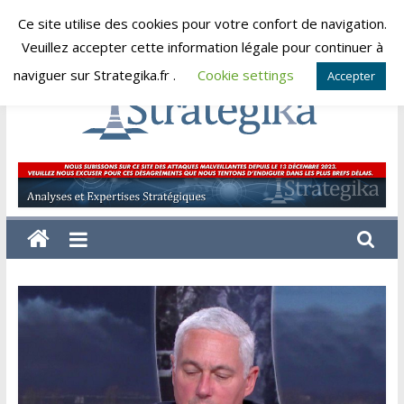
Skip
Ce site utilise des cookies pour votre confort de navigation.
vendredi, août 7, 2026
to
Veuillez accepter cette information légale pour continuer à
content
naviguer sur Strategika.fr .
Cookie settings
Accepter
Strategika
Expertise
et
Analyses
géostratégiques